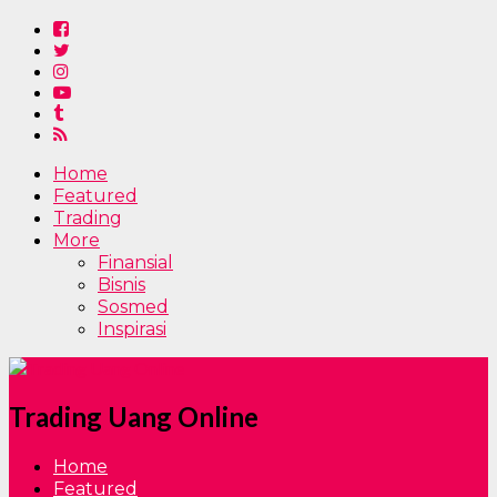
Home
Featured
Trading
More
Finansial
Bisnis
Sosmed
Inspirasi
Trading Uang Online
Home
Featured