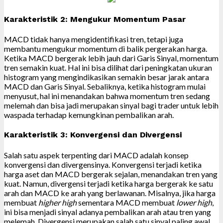
Karakteristik 2: Mengukur Momentum Pasar
MACD tidak hanya mengidentifikasi tren, tetapi juga
membantu mengukur momentum di balik pergerakan harga.
Ketika MACD bergerak lebih jauh dari Garis Sinyal, momentum
tren semakin kuat. Hal ini bisa dilihat dari peningkatan ukuran
histogram yang mengindikasikan semakin besar jarak antara
MACD dan Garis Sinyal. Sebaliknya, ketika histogram mulai
menyusut, hal ini menandakan bahwa momentum tren sedang
melemah dan bisa jadi merupakan sinyal bagi trader untuk lebih
waspada terhadap kemungkinan pembalikan arah.
Karakteristik 3: Konvergensi dan Divergensi
Salah satu aspek terpenting dari MACD adalah konsep
konvergensi dan divergensinya. Konvergensi terjadi ketika
harga aset dan MACD bergerak sejalan, menandakan tren yang
kuat. Namun, divergensi terjadi ketika harga bergerak ke satu
arah dan MACD ke arah yang berlawanan. Misalnya, jika harga
membuat
higher high
sementara MACD membuat
lower high
,
ini bisa menjadi sinyal adanya pembalikan arah atau tren yang
melemah. Divergensi merupakan salah satu sinyal paling awal