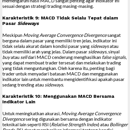
memengaruhi hasil MACD sangat penting agar indikator ini
sesuai dengan strategi trading masing-masing.
Karakteristik 9: MACD Tidak Selalu Tepat dalam
Pasar
Sideways
Meskipun
Moving Average Convergence Divergence
sangat
berguna dalam pasar yang memiliki tren jelas, indikator ini
tidak selalu akurat dalam kondisi pasar yang
sideways
atau
tidak memiliki arah yang jelas. Dalam pasar
sideways
, sinyal
buy
atau
sell
dari MACD cenderung menghasilkan
false signals
,
yang dapat membuat trader tersesat dan melakukan trading
yang tidak menguntungkan. Oleh karena itu, penting bagi
trader untuk menyadari batasan MACD dan menggunakan
indikator lain untuk membantu mengidentifikasi apakah pasar
sedang trending atau
sideways
.
Karakteristik 10: Menggunakan MACD Bersama
Indikator Lain
Untuk meningkatkan akurasi,
Moving Average Convergence
Divergence
sering digunakan bersama dengan indikator
teknikal lain seperti RSI (
Relative Strength Index
) atau
Bollinger
Bands
. RSI dapat memberikan informasi tentang kondisi