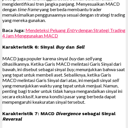
mengidentifikasi tren jangka panjang. Menyesuaikan MACD
dengan
time frame
yang berbeda membantu trader
memaksimalkan penggunaannya sesuai dengan strategi trading
yang mereka gunakan.
Baca Juga:
Mendeteksi Peluang
Entry
dengan Strategi Trading
4 Jam Menggunakan MACD
Karakteristik 6: Sinyal
Buy
dan
Sell
MACD juga populer karena sinyal
buy
dan
sell
yang
dihasilkannya. Ketika Garis MACD melintasi Garis Sinyal dari
bawah, ini disebut sebagai sinyal
buy
, menunjukkan bahwa saat
yang tepat untuk membeli aset. Sebaliknya, ketika Garis
MACD melintasi Garis Sinyal dari atas, ini menjadi sinyal
sell
yang menunjukkan waktu yang tepat untuk menjual. Namun,
penting bagi trader untuk tidak hanya mengandalkan sinyal ini
secara eksklusif, karena kondisi pasar yang berbeda dapat
mempengaruhi keakuratan sinyal tersebut.
Karakteristik 7: MACD
Divergence
sebagai Sinyal
Reversal