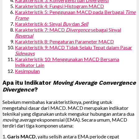
Karakteristik 3: Konvergensi dan Divergensi
Karakteristik 4: Fungsi Histogram MACD
Karakteristik 5: Penggunaan MACD pada Berbagai
Time
Frame
Karakteristik 6: Sinyal
Buy
dan
Sell
Karakteristik 7: MACD
Divergence
sebagai Sinyal
Reversal
Karakteristik 8: Pengaturan Parameter MACD
Karakteristik 9: MACD Tidak Selalu Tepat dalam Pasar
Sideways
Karakteristik 10: Menggunakan MACD Bersama
Indikator Lain
Kesimpulan
Apa itu Indikator
Moving Average Convergence
Divergence
?
Sebelum membahas karakteristiknya, penting untuk
mengetahui dasar dari MACD. MACD merupakan indikator
teknikal yang digunakan untuk mengukur hubungan antara dua
moving average
eksponensial (EMA). Secara umum, MACD
terdiri dari tiga komponen utama:
1.
Garis MACD
, yaitu selisih antara EMA periode cepat