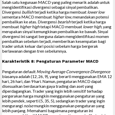
Salah satu kegunaan MACD yang paling menarik adalah untuk
mengidentifikasi divergensi sebagai sinyal pembalikan.
Divergensi
bullish
terjadi ketika harga membuat
lower low
sementara MACD membuat
higher low
, menandakan potensi
pembalikan ke atas. Divergensi
bearish
terjadi ketika harga
membuat
higher high
tetapi MACD membuat
lower high
, yang
merupakan sinyal kemungkinan pembalikan ke bawah. Sinyal
divergensi ini sangat berguna dalam mengidentifikasi momen
pembalikan sebelum terjadi, memberikan kesempatan bagi
trader untuk keluar dari posisi sebelum harga bergerak
berlawanan dengan tren sebelumnya.
Karakteristik 8: Pengaturan Parameter MACD
Pengaturan default
Moving Average Convergence Divergence
biasanya adalah (12, 26, 9), yang berarti menggunakan EMA 12
hari, 26 hari, dan 9 hari. Namun, pengaturan MACD dapat
disesuaikan berdasarkan gaya trading dan aset yang
diperdagangkan. Trader yang ingin lebih sensitif terhadap
pergerakan harga mungkin menggunakan pengaturan yang
lebih pendek, seperti (5, 35, 5), sedangkan trader yang ingin
mengurangi
noise
mungkin menggunakan pengaturan yang
lebih panjang. Memahami bagaimana pengaturan ini