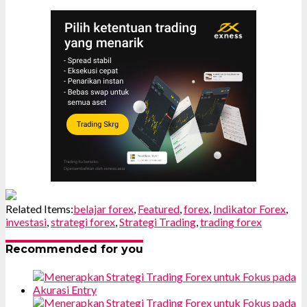
Related Items:
belajar forex
,
Featured
,
forex
,
Indikator Forex
,
investasi
,
strategi forex
,
Strategi Trading
,
trading forex
Recommended for you