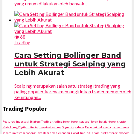
yang umum dilakukan oleh banyak...
68
Trading
Cara Setting Bollinger Band
untuk Strategi Scalping yang
Lebih Akurat
Scalping merupakan salah satu strategi trading yang
paling populer karena memungkinkan trader memperoleh
keuntungan...
Trading Populer
Featured
investasi
Strategi Trading
trading forex
forex
strategi forex
belajar forex
crypto
Mata Uang Digital
bitcoin
investasi saham
Dogecoin
saham
Ekonomi Indonesia
corona
bursa
saham
investasi bodong
investasi emas
ekonomi global
Trading Saham
broker forex
ekonomi