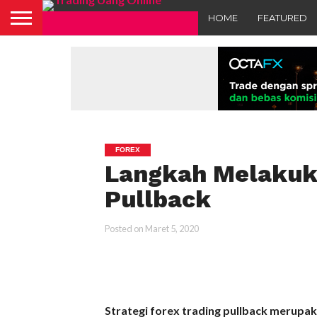
HOME
FEATURED
FOREX
Langkah Melakuka
Pullback
Posted on
Maret 5, 2020
Strategi forex trading pullback merupa