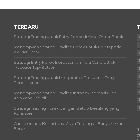
TERBARU
T
Strategi Trading untuk Entry Forex di Area Order Block
Menerapkan Strategi Trading Forex untuk Fokus pada
Akurasi Entry
Strategi Entry Forex Berdasarkan Pola Candlestick
Tweezer Top/Bottom
Strategi Trading untuk Mengontrol Frekuensi Entry
Forex Harian
Menerapkan Strategi Trading Intraday Berbasis Sesi
Asia yang Efektif
Strategi Trading Forex dengan Setup Berulang yang
Konsisten
Cara Menjaga Konsistensi Gaya Trading di Banyak Akun
Forex
h
c