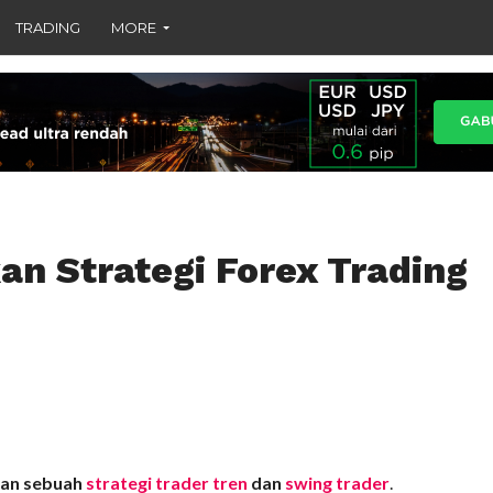
TRADING
MORE
n Strategi Forex Trading
kan sebuah
strategi trader tren
dan
swing trader
.