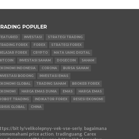
RADING POPULER
FEATURED
INVESTASI
STRATEGI TRADING
TRADING FOREX
FOREX
STRATEGI FOREX
BELAJAR FOREX
CRYPTO
MATA UANG DIGITAL
BITCOIN
INVESTASI SAHAM
DOGECOIN
SAHAM
EKONOMI INDONESIA
CORONA
BURSA SAHAM
INVESTASI BODONG
INVESTASI EMAS
EKONOMI GLOBAL
TRADING SAHAM
BROKER FOREX
EKONOMI
HARGA EMAS DUNIA
EMAS
HARGA EMAS
ROBOT TRADING
INDIKATOR FOREX
RESESI EKONOMI
KRISIS GLOBAL
CHINA
ttps://bit ly/velikolepnyy-vek-vse-seriy
,
bagaimana
ommemahami price action
,
tradinguang
,
Carex