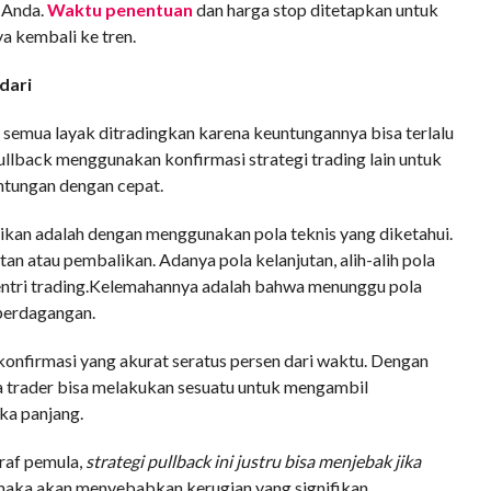
 Anda.
Waktu penentuan
dan harga stop ditetapkan untuk
a kembali ke tren.
dari
k semua layak ditradingkan karena keuntungannya bisa terlalu
 pullback menggunakan konfirmasi strategi trading lain untuk
tungan dengan cepat.
ikan adalah dengan menggunakan pola teknis yang diketahui.
an atau pembalikan. Adanya pola kelanjutan, alih-alih pola
ntri trading.Kelemahannya adalah bahwa menunggu pola
perdagangan.
a konfirmasi yang akurat seratus persen dari waktu. Dengan
a trader bisa melakukan sesuatu untuk mengambil
ka panjang.
raf pemula,
strategi pullback ini justru bisa menjebak jika
n maka akan menyebabkan kerugian yang signifikan.