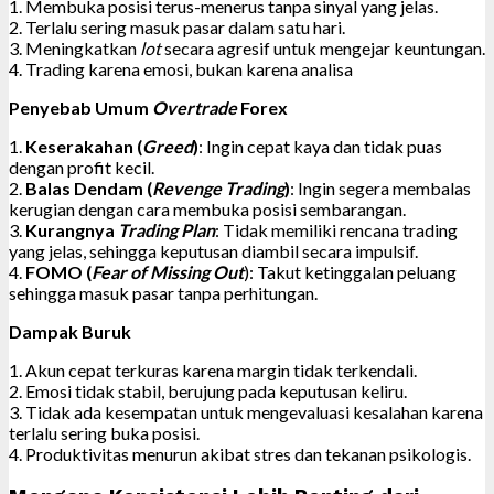
1. Membuka posisi terus-menerus tanpa sinyal yang jelas.
2. Terlalu sering masuk pasar dalam satu hari.
3. Meningkatkan
lot
secara agresif untuk mengejar keuntungan.
4. Trading karena emosi, bukan karena analisa
Penyebab Umum
Overtrade
Forex
1.
Keserakahan (
Greed
)
: Ingin cepat kaya dan tidak puas
dengan profit kecil.
2.
Balas Dendam (
Revenge Trading
)
: Ingin segera membalas
kerugian dengan cara membuka posisi sembarangan.
3.
Kurangnya
Trading Plan
: Tidak memiliki rencana trading
yang jelas, sehingga keputusan diambil secara impulsif.
4.
FOMO (
Fear of Missing Out
): Takut ketinggalan peluang
sehingga masuk pasar tanpa perhitungan.
Dampak Buruk
1. Akun cepat terkuras karena margin tidak terkendali.
2. Emosi tidak stabil, berujung pada keputusan keliru.
3. Tidak ada kesempatan untuk mengevaluasi kesalahan karena
terlalu sering buka posisi.
4. Produktivitas menurun akibat stres dan tekanan psikologis.