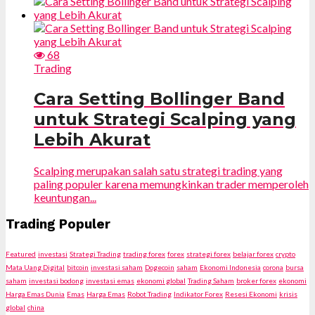
68
Trading
Cara Setting Bollinger Band
untuk Strategi Scalping yang
Lebih Akurat
Scalping merupakan salah satu strategi trading yang
paling populer karena memungkinkan trader memperoleh
keuntungan...
Trading Populer
Featured
investasi
Strategi Trading
trading forex
forex
strategi forex
belajar forex
crypto
Mata Uang Digital
bitcoin
investasi saham
Dogecoin
saham
Ekonomi Indonesia
corona
bursa
saham
investasi bodong
investasi emas
ekonomi global
Trading Saham
broker forex
ekonomi
Harga Emas Dunia
Emas
Harga Emas
Robot Trading
Indikator Forex
Resesi Ekonomi
krisis
global
china