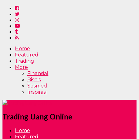
Home
Featured
Trading
More
Finansial
Bisnis
Sosmed
Inspirasi
Trading Uang Online
Home
Featured