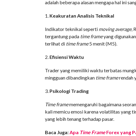
adalah beberapa alasan mengapa hal ini san
1.
Keakuratan Analisis Teknikal
Indikator teknikal seperti
moving average
, 
tergantung pada
time frame
yang digunakan.
terlihat di
time frame
5 menit (M5).
2.
Efisiensi Waktu
Trader yang memiliki waktu terbatas mung
mingguan dibandingkan
time frame
rendah 
3.
Psikologi Trading
Time frame
memengaruhi bagaimana seorang 
kali memicu emosi karena volatilitas yang t
yang lebih tenang terhadap pasar.
Baca Juga:
Apa
Time Frame
Forex yang Pa