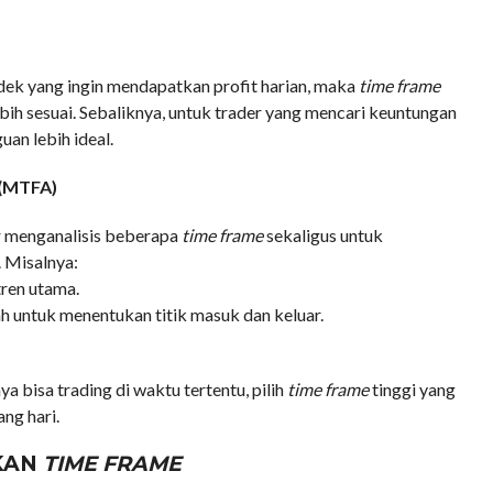
dek yang ingin mendapatkan profit harian, maka
time frame
ebih sesuai. Sebaliknya, untuk trader yang mencari keuntungan
uan lebih ideal.
(MTFA)
r menganalisis beberapa
time frame
sekaligus untuk
 Misalnya:
tren utama.
 untuk menentukan titik masuk dan keluar.
a bisa trading di waktu tertentu, pilih
time frame
tinggi yang
ng hari.
KAN
TIME FRAME