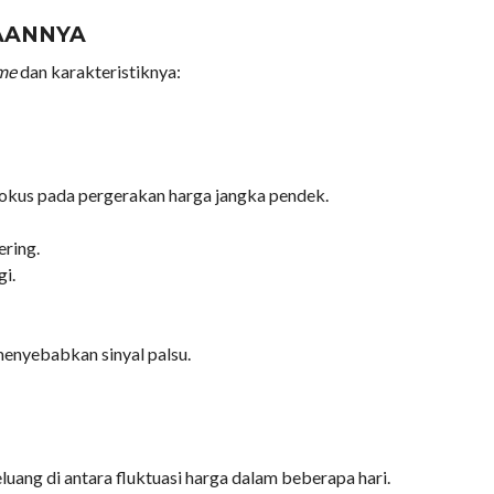
AANNYA
me
dan karakteristiknya:
okus pada pergerakan harga jangka pendek.
ering.
gi.
enyebabkan sinyal palsu.
uang di antara fluktuasi harga dalam beberapa hari.