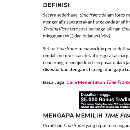
DEFINISI
Secara sederhana,
time frame
dalam forex m
menganalisis pergerakan harga pada grafik
TradingView
, terdapat berbagai pilihan
time
mingguan (W1) dan bulanan (MN).
Setiap
time frame
menawarkan perspektif y
rendah memberikan detail pergerakan harga 
cenderung menunjukkan tren pasar dalam ja
disesuaikan dengan strategi dan gaya t
Baca Juga:
Cara Menentukan
Time Fram
MENGAPA MEMILIH
TIME FR
Pemilihan
time frame
yang tepat memengaruhi