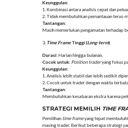
Keunggulan
:
1. Kombinasi antara analisis cepat dan peluan
2. Tidak membutuhkan pemantauan terus-m
Tantangan
:
Masih memerlukan pengamatan terhadap be
3.
Time Frame
Tinggi (
Long-term
)
Durasi
: Harian hingga bulanan.
Cocok untuk
:
Position trader
yang fokus pa
Keunggulan
:
1. Analisis lebih stabil dan lebih sedikit dipe
2. Cocok untuk trader dengan waktu terbata
Tantangan
:
Membutuhkan kesabaran ekstra karena pelua
STRATEGI MEMILIH
TIME FR
Pemilihan
time frame
yang tepat membutuhk
masing trader. Berikut beberapa strategi ya