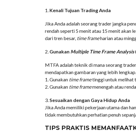
1.
Kenali Tujuan Trading Anda
Jika Anda adalah seorang trader jangka pen
rendah seperti 5 menit atau 15 menit akan l
dari tren besar,
time frame
harian atau mingg
2.
Gunakan
Multiple Time Frame Analysis
MTFA adalah teknik di mana seorang trade
mendapatkan gambaran yang lebih lengkap.
1. Gunakan
time frame
tinggi untuk melihat 
2. Gunakan
time frame
menengah atau rendah
3.
Sesuaikan dengan Gaya Hidup Anda
Jika Anda memiliki pekerjaan utama dan hany
tidak membutuhkan perhatian penuh sepanja
TIPS PRAKTIS MEMANFAAT