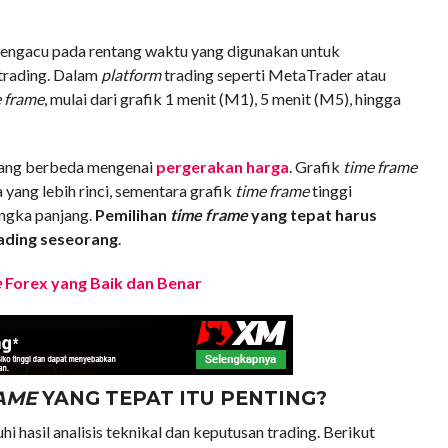
engacu pada rentang waktu yang digunakan untuk
 trading. Dalam
platform
trading seperti MetaTrader atau
 frame
, mulai dari grafik 1 menit (M1), 5 menit (M5), hingga
ang berbeda mengenai
pergerakan harga
. Grafik
time frame
yang lebih rinci, sementara grafik
time frame
tinggi
ngka panjang.
Pemilihan
time frame
yang tepat harus
rading seseorang
.
e
Forex yang Baik dan Benar
AME
YANG TEPAT ITU PENTING?
 hasil analisis teknikal dan keputusan trading. Berikut