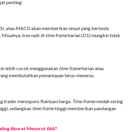
gat penting:
RSI, atau MACD akan memberikan sinyal yang berbeda
 Misalnya, tren naik di
time frame
harian (D1) mungkin tidak
kin lebih cocok menggunakan
time frame
harian atau
yang membutuhkan pemantauan terus-menerus.
trader merespons fluktuasi harga.
Time frame
rendah sering
inggi, sedangkan
time frame
tinggi memberikan pandangan
ling Akurat Menurut Ahli?