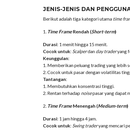
JENIS-JENIS DAN PENGGUN
Berikut adalah tiga kategori utama
time fra
1.
Time Frame
Rendah (
Short-term
)
Durasi
: 1 menit hingga 15 menit.
Cocok untuk
:
Scalper
dan
day trader
yang f
Keunggulan
:
1. Memberikan peluang trading yang lebih s
2. Cocok untuk pasar dengan volatilitas ting
Tantangan
:
1. Membutuhkan konsentrasi tinggi.
2. Rentan terhadap
noise
pasar yang dapat m
2.
Time Frame
Menengah (
Medium-term
)
Durasi
: 1 jam hingga 4 jam.
Cocok untuk
:
Swing trader
yang mencari pel