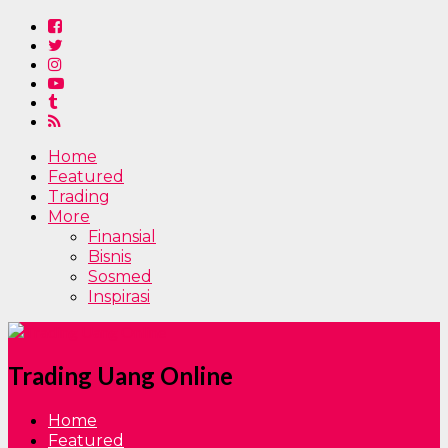
Home
Featured
Trading
More
Finansial
Bisnis
Sosmed
Inspirasi
Trading Uang Online
Home
Featured