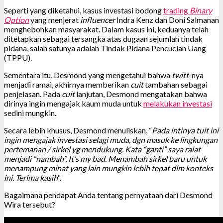
Seperti yang diketahui, kasus investasi bodong
trading
Binary
Option
yang menjerat
influencer
Indra Kenz dan Doni Salmanan
menghebohkan masyarakat. Dalam kasus ini, keduanya telah
ditetapkan sebagai tersangka atas dugaan sejumlah tindak
pidana, salah satunya adalah Tindak Pidana Pencucian Uang
(TPPU).
Sementara itu, Desmond yang mengetahui bahwa
twitt
-nya
menjadi ramai, akhirnya memberikan
cuit
tambahan sebagai
penjelasan. Pada
cuit
lanjutan, Desmond mengatakan bahwa
dirinya ingin mengajak kaum muda untuk
melakukan investasi
sedini mungkin.
Secara lebih khusus, Desmond menuliskan, “
Pada intinya tuit ini
ingin mengajak investasi selagi muda, dgn masuk ke lingkungan
pertemanan / sirkel yg mendukung. Kata “ganti” saya ralat
menjadi “nambah”. It’s my bad. Menambah sirkel baru untuk
menampung minat yang lain mungkin lebih tepat dlm konteks
ini. Terima kasih
“.
Bagaimana pendapat Anda tentang pernyataan dari Desmond
Wira tersebut?