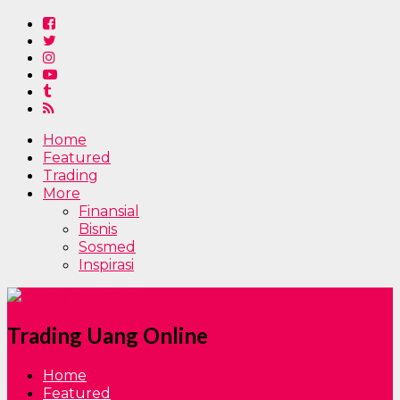
Home
Featured
Trading
More
Finansial
Bisnis
Sosmed
Inspirasi
Trading Uang Online
Home
Featured