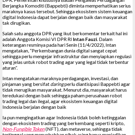
Berjangka Komoditi (Bappebti) diminta memperhatikan serius
maraknya kasus tersebut. Sehingga ekosistem sistem keuangan
digital Indonesia dapat berjalan dengan baik dan masyarakat
tak dirugikan.
Salah satu anggota DPR yang ikut berkomentar terkait hal ini
adalah Anggota Komisi VI DPR RI
Intan Fauzi
. Dalam
keterangan resminya pada hari Senin (11/4/2022), Intan
mengatakan, “Perkembangan dunia digital sangat cepat
sehingga perlu mengejar infrastruktur dan menyiapkan regulasi
yang jelas untuk robot trading agar yang legal tidak terbentur
aturan”.
Intan mengatakan maraknya perdagangan, investasi, dan
pinjaman yang bersifat
daring
perlu diantisipasi Bappebti agar
tidak merugikan masyarakat. Menurut dia, masyarakat harus
teredukasi dengan baik sehingga paham perusahaan robot
trading legal dan ilegal, agar ekosistem keuangan digital
Indonesia berjalan dengan baik
Ia pun mengingatkan agar Indonesia tidak boleh ketinggalan
dengan ekosistem trading yang berkembang seperti kripto,
Non-Fungible Token
(NFT), dan metaverse, sehingga tidak
tertinggal yang menyebabkan pihak asing hanya menjadikan