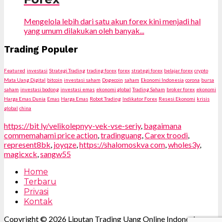
Mengelola lebih dari satu akun forex kini menjadi hal
yang umum dilakukan oleh banyak...
Trading Populer
Featured
investasi
Strategi Trading
trading forex
forex
strategi forex
belajar forex
crypto
Mata Uang Digital
bitcoin
investasi saham
Dogecoin
saham
Ekonomi Indonesia
corona
bursa
saham
investasi bodong
investasi emas
ekonomi global
Trading Saham
broker forex
ekonomi
Harga Emas Dunia
Emas
Harga Emas
Robot Trading
Indikator Forex
Resesi Ekonomi
krisis
global
china
https://bit ly/velikolepnyy-vek-vse-seriy
,
bagaimana
commemahami price action
,
tradinguang
,
Carex troodi
,
represent8bk
,
joyqze
,
https://shalomoskva com
,
wholes3y
,
magicxck
,
sangw55
Home
Terbaru
Privasi
Kontak
Copyright © 2026 Liputan Trading Uang Online Indonesia.