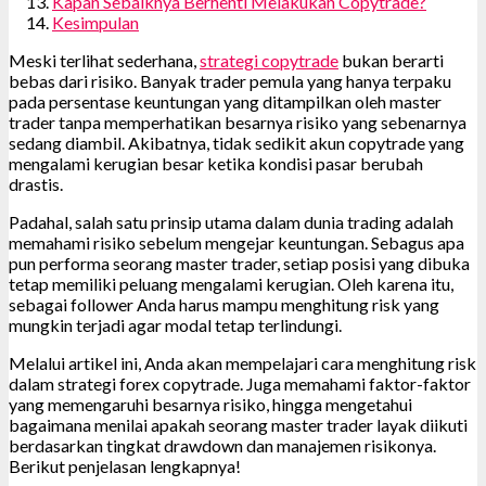
Kapan Sebaiknya Berhenti Melakukan Copytrade?
Kesimpulan
Meski terlihat sederhana,
strategi copytrade
bukan berarti
bebas dari risiko. Banyak trader pemula yang hanya terpaku
pada persentase keuntungan yang ditampilkan oleh master
trader tanpa memperhatikan besarnya risiko yang sebenarnya
sedang diambil. Akibatnya, tidak sedikit akun copytrade yang
mengalami kerugian besar ketika kondisi pasar berubah
drastis.
Padahal, salah satu prinsip utama dalam dunia trading adalah
memahami risiko sebelum mengejar keuntungan. Sebagus apa
pun performa seorang master trader, setiap posisi yang dibuka
tetap memiliki peluang mengalami kerugian. Oleh karena itu,
sebagai follower Anda harus mampu menghitung risk yang
mungkin terjadi agar modal tetap terlindungi.
Melalui artikel ini, Anda akan mempelajari cara menghitung risk
dalam strategi forex copytrade. Juga memahami faktor-faktor
yang memengaruhi besarnya risiko, hingga mengetahui
bagaimana menilai apakah seorang master trader layak diikuti
berdasarkan tingkat drawdown dan manajemen risikonya.
Berikut penjelasan lengkapnya!