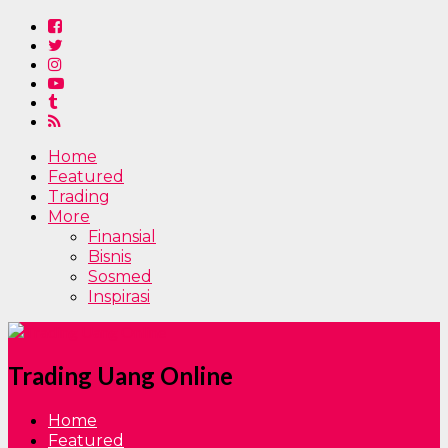
Home
Featured
Trading
More
Finansial
Bisnis
Sosmed
Inspirasi
Trading Uang Online
Home
Featured