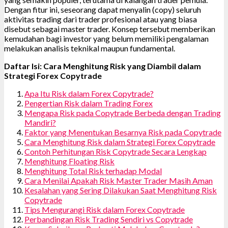
Dengan fitur ini, seseorang dapat menyalin (copy) seluruh
aktivitas trading dari trader profesional atau yang biasa
disebut sebagai master trader. Konsep tersebut memberikan
kemudahan bagi investor yang belum memiliki pengalaman
melakukan analisis teknikal maupun fundamental.
Daftar Isi: Cara Menghitung Risk yang Diambil dalam
Strategi Forex Copytrade
Apa Itu Risk dalam Forex Copytrade?
Pengertian Risk dalam Trading Forex
Mengapa Risk pada Copytrade Berbeda dengan Trading
Mandiri?
Faktor yang Menentukan Besarnya Risk pada Copytrade
Cara Menghitung Risk dalam Strategi Forex Copytrade
Contoh Perhitungan Risk Copytrade Secara Lengkap
Menghitung Floating Risk
Menghitung Total Risk terhadap Modal
Cara Menilai Apakah Risk Master Trader Masih Aman
Kesalahan yang Sering Dilakukan Saat Menghitung Risk
Copytrade
Tips Mengurangi Risk dalam Forex Copytrade
Perbandingan Risk Trading Sendiri vs Copytrade