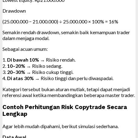
Drawdown
(25.000.000 − 21.000.000) ÷ 25.000.000 × 100% = 16%
Semakin rendah drawdown, semakin baik kemampuan trader
dalam menjaga modal.
Sebagai acuan umum:
1.
Di bawah 10%
→ Risiko rendah.
2.
10–20%
→ Risiko sedang.
3.
20–30%
→ Risiko cukup tinggi.
4.
Di atas 30%
→ Risiko tinggi dan perlu diwaspadai.
Kategori tersebut bukan aturan mutlak, tetapi dapat menjadi
referensi awal ketika membandingkan beberapa master trader.
Contoh Perhitungan Risk Copytrade Secara
Lengkap
Agar lebih mudah dipahami, berikut simulasi sederhana.
Data Awal