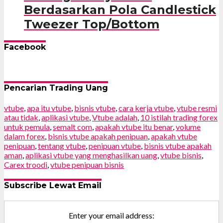
Berdasarkan Pola Candlestick
Tweezer Top/Bottom
Facebook
Pencarian Trading Uang
vtube
,
apa itu vtube
,
bisnis vtube
,
cara kerja vtube
,
vtube resmi
atau tidak
,
aplikasi vtube
,
Vtube adalah
,
10 istilah trading forex
untuk pemula
,
semalt com
,
apakah vtube itu benar
,
volume
dalam forex
,
bisnis vtube apakah penipuan
,
apakah vtube
penipuan
,
tentang vtube
,
penipuan vtube
,
bisnis vtube apakah
aman
,
aplikasi vtube yang menghasilkan uang
,
vtube bisnis
,
Carex troodi
,
vtube penipuan bisnis
Subscribe Lewat Email
Enter your email address: