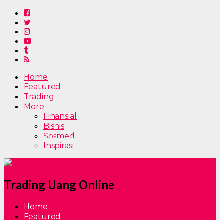
Home
Featured
Trading
More
Finansial
Bisnis
Sosmed
Inspirasi
Trading Uang Online
Home
Featured