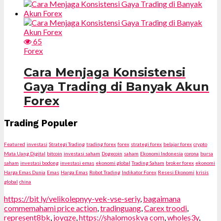
65
Forex
Cara Menjaga Konsistensi
Gaya Trading di Banyak Akun
Forex
Trading Populer
Featured
investasi
Strategi Trading
trading forex
forex
strategi forex
belajar forex
crypto
Mata Uang Digital
bitcoin
investasi saham
Dogecoin
saham
Ekonomi Indonesia
corona
bursa
saham
investasi bodong
investasi emas
ekonomi global
Trading Saham
broker forex
ekonomi
Harga Emas Dunia
Emas
Harga Emas
Robot Trading
Indikator Forex
Resesi Ekonomi
krisis
global
china
https://bit ly/velikolepnyy-vek-vse-seriy
,
bagaimana
commemahami price action
,
tradinguang
,
Carex troodi
,
represent8bk
,
joyqze
,
https://shalomoskva com
,
wholes3y
,