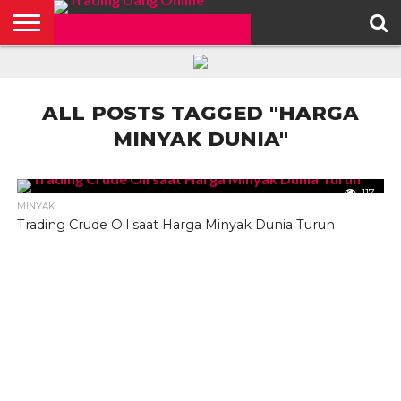
HOME
FEATURED
TRADING
MORE
ALL POSTS TAGGED "HARGA
MINYAK DUNIA"
117
MINYAK
Trading Crude Oil saat Harga Minyak Dunia Turun