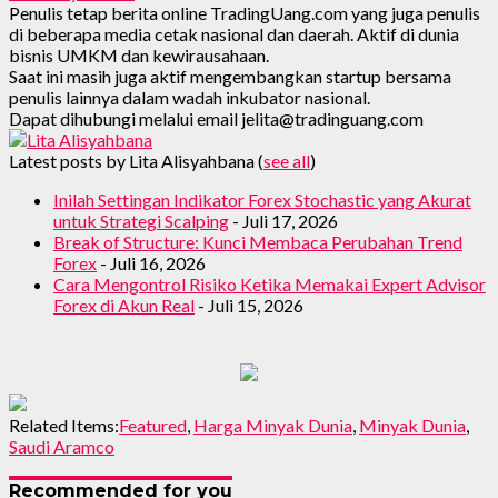
Penulis tetap berita online TradingUang.com yang juga penulis
di beberapa media cetak nasional dan daerah. Aktif di dunia
bisnis UMKM dan kewirausahaan.
Saat ini masih juga aktif mengembangkan startup bersama
penulis lainnya dalam wadah inkubator nasional.
Dapat dihubungi melalui email jelita@tradinguang.com
Latest posts by Lita Alisyahbana
(
see all
)
Inilah Settingan Indikator Forex Stochastic yang Akurat
untuk Strategi Scalping
- Juli 17, 2026
Break of Structure: Kunci Membaca Perubahan Trend
Forex
- Juli 16, 2026
Cara Mengontrol Risiko Ketika Memakai Expert Advisor
Forex di Akun Real
- Juli 15, 2026
Related Items:
Featured
,
Harga Minyak Dunia
,
Minyak Dunia
,
Saudi Aramco
Recommended for you