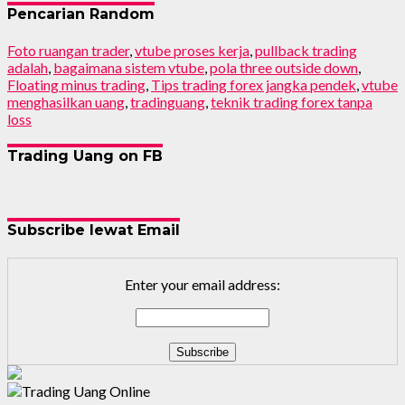
Pencarian Random
Foto ruangan trader
,
vtube proses kerja
,
pullback trading
adalah
,
bagaimana sistem vtube
,
pola three outside down
,
Floating minus trading
,
Tips trading forex jangka pendek
,
vtube
menghasilkan uang
,
tradinguang
,
teknik trading forex tanpa
loss
Trading Uang on FB
Subscribe lewat Email
Enter your email address: