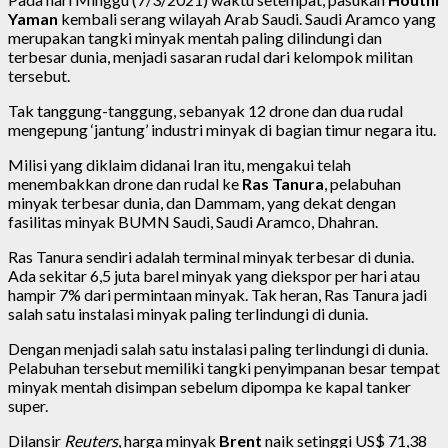
Yaman
kembali serang wilayah Arab Saudi. Saudi Aramco yang
merupakan tangki minyak mentah paling dilindungi dan
terbesar dunia, menjadi sasaran rudal dari kelompok militan
tersebut.
Tak tanggung-tanggung, sebanyak 12 drone dan dua rudal
mengepung ‘jantung’ industri minyak di bagian timur negara itu.
Milisi yang diklaim didanai Iran itu, mengakui telah
menembakkan drone dan rudal ke
Ras Tanura
, pelabuhan
minyak terbesar dunia, dan Dammam, yang dekat dengan
fasilitas minyak BUMN Saudi, Saudi Aramco, Dhahran.
Ras Tanura sendiri adalah terminal minyak terbesar di dunia.
Ada sekitar 6,5 juta barel minyak yang diekspor per hari atau
hampir 7% dari permintaan minyak. Tak heran, Ras Tanura jadi
salah satu instalasi minyak paling terlindungi di dunia.
Dengan menjadi salah satu instalasi paling terlindungi di dunia.
Pelabuhan tersebut memiliki tangki penyimpanan besar tempat
minyak mentah disimpan sebelum dipompa ke kapal tanker
super.
Dilansir
Reuters
, harga minyak
Brent
naik setinggi US$ 71,38