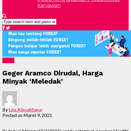
Karyawan
Bisnis
Geger Aramco Dirudal, Harga
Minyak ‘Meledak’
By
Lita Alisyahbana
Posted on
Maret 9, 2021
Pada hari Minggu (7/3/2021) waktu setempat, pasukan
Houthi