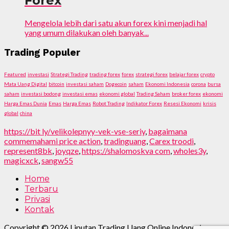
Forex
Mengelola lebih dari satu akun forex kini menjadi hal
yang umum dilakukan oleh banyak...
Trading Populer
Featured
investasi
Strategi Trading
trading forex
forex
strategi forex
belajar forex
crypto
Mata Uang Digital
bitcoin
investasi saham
Dogecoin
saham
Ekonomi Indonesia
corona
bursa
saham
investasi bodong
investasi emas
ekonomi global
Trading Saham
broker forex
ekonomi
Harga Emas Dunia
Emas
Harga Emas
Robot Trading
Indikator Forex
Resesi Ekonomi
krisis
global
china
https://bit ly/velikolepnyy-vek-vse-seriy
,
bagaimana
commemahami price action
,
tradinguang
,
Carex troodi
,
represent8bk
,
joyqze
,
https://shalomoskva com
,
wholes3y
,
magicxck
,
sangw55
Home
Terbaru
Privasi
Kontak
Copyright © 2026 Liputan Trading Uang Online Indonesia.