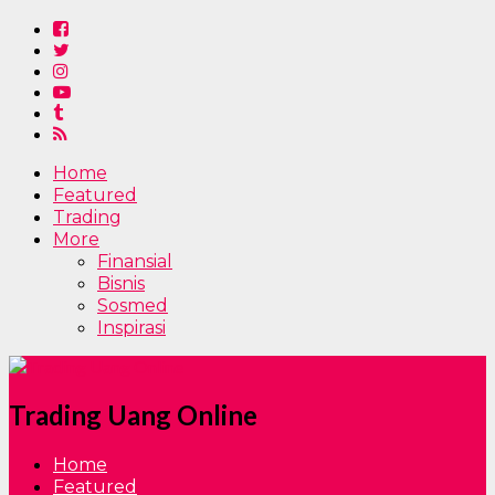
Home
Featured
Trading
More
Finansial
Bisnis
Sosmed
Inspirasi
Trading Uang Online
Home
Featured