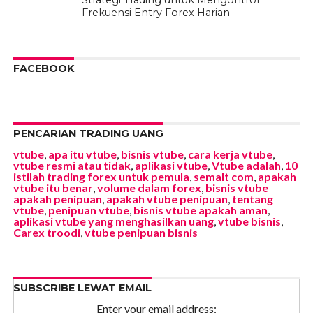
Strategi Trading untuk Mengontrol
Frekuensi Entry Forex Harian
FACEBOOK
PENCARIAN TRADING UANG
vtube
,
apa itu vtube
,
bisnis vtube
,
cara kerja vtube
,
vtube resmi atau tidak
,
aplikasi vtube
,
Vtube adalah
,
10
istilah trading forex untuk pemula
,
semalt com
,
apakah
vtube itu benar
,
volume dalam forex
,
bisnis vtube
apakah penipuan
,
apakah vtube penipuan
,
tentang
vtube
,
penipuan vtube
,
bisnis vtube apakah aman
,
aplikasi vtube yang menghasilkan uang
,
vtube bisnis
,
Carex troodi
,
vtube penipuan bisnis
SUBSCRIBE LEWAT EMAIL
Enter your email address: