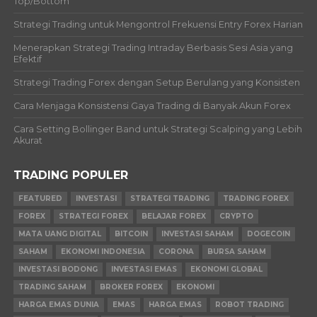
Top/Bottom
Strategi Trading untuk Mengontrol Frekuensi Entry Forex Harian
Menerapkan Strategi Trading Intraday Berbasis Sesi Asia yang
Efektif
Strategi Trading Forex dengan Setup Berulang yang Konsisten
Cara Menjaga Konsistensi Gaya Trading di Banyak Akun Forex
Cara Setting Bollinger Band untuk Strategi Scalping yang Lebih
Akurat
TRADING POPULER
FEATURED
INVESTASI
STRATEGI TRADING
TRADING FOREX
FOREX
STRATEGI FOREX
BELAJAR FOREX
CRYPTO
MATA UANG DIGITAL
BITCOIN
INVESTASI SAHAM
DOGECOIN
SAHAM
EKONOMI INDONESIA
CORONA
BURSA SAHAM
INVESTASI BODONG
INVESTASI EMAS
EKONOMI GLOBAL
TRADING SAHAM
BROKER FOREX
EKONOMI
HARGA EMAS DUNIA
EMAS
HARGA EMAS
ROBOT TRADING