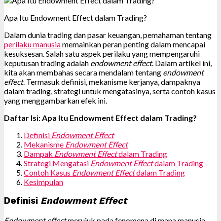
Apa Itu Endowment Effect dalam Trading?
Dalam dunia trading dan pasar keuangan, pemahaman tentang
perilaku manusia
memainkan peran penting dalam mencapai
kesuksesan. Salah satu aspek perilaku yang mempengaruhi
keputusan trading adalah
endowment effect
. Dalam artikel ini,
kita akan membahas secara mendalam tentang
endowment
effect
. Termasuk definisi, mekanisme kerjanya, dampaknya
dalam trading, strategi untuk mengatasinya, serta contoh kasus
yang menggambarkan efek ini.
Daftar Isi: Apa Itu Endowment Effect dalam Trading?
Definisi
Endowment Effect
Mekanisme
Endowment Effect
Dampak
Endowment Effect
dalam Trading
Strategi Mengatasi
Endowment Effect
dalam Trading
Contoh Kasus
Endowment Effect
dalam Trading
Kesimpulan
Definisi
Endowment Effect
Endowment effect
merujuk pada fenomena di mana manusia