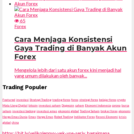
65
Forex
Cara Menjaga Konsistensi
Gaya Trading di Banyak Akun
Forex
Mengelola lebih dari satu akun forex kini menjadi hal
yang umum dilakukan oleh banyak...
Trading Populer
Featured
investasi
Strategi Trading
trading forex
forex
strategi forex
belajar forex
crypto
Mata Uang Digital
bitcoin
investasi saham
Dogecoin
saham
Ekonomi Indonesia
corona
bursa
saham
investasi bodong
investasi emas
ekonomi global
Trading Saham
broker forex
ekonomi
Harga Emas Dunia
Emas
Harga Emas
Robot Trading
Indikator Forex
Resesi Ekonomi
krisis
global
china
https://bit ly/velikolepnyy-vek-vse-seriy
,
bagaimana