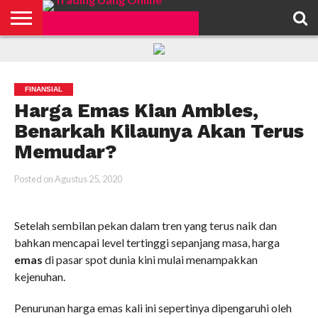
HOME
FEATURED
TRADING
MORE
FINANSIAL
Harga Emas Kian Ambles,
Benarkah Kilaunya Akan Terus
Memudar?
Posted on
Agustus 25, 2020
Setelah sembilan pekan dalam tren yang terus naik dan
bahkan mencapai level tertinggi sepanjang masa, harga
emas
di pasar spot dunia kini mulai menampakkan
kejenuhan.
Penurunan harga emas kali ini sepertinya dipengaruhi oleh