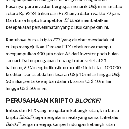
Pasalnya, para investor bergegas menarik US$ 6 miliar atau
setara Rp 92,84 triliun dari
FTX
hanya dalam waktu 72 jam.
Dan bursa kripto kompetitor,
Binance
membatalkan
kesepakatan penyelamatan yang diusulkan pekan ini.
Runtuhnya bursa kripto
FTX
yang disebut mendadak ini
cukup mengejutkan. Dimana FTX sebelumnya mampu
mengumpulkan 400 juta dolar AS dari investor pada bulan
Januari. Dalam pengajuan kebangkrutan setebal 23
halaman,
FTX
mengindikasikan memiliki lebih dari 100.000
kreditur. Dan aset dalam kisaran US$ 10 miliar hingga US$
50 miliar, serta kewajiban dalam kisaran US$ 10 miliar
hingga US$ 50 miliar.
PERUSAHAAN KRIPTO
BLOCKFI
Imbas dari FTX yang mengalami kebangkrutan, kini bursa
kripto
BlockFi
juga mengalami nasib yang sama. Diketahui,
BlockFi
tengah mengajukan perlindungan kebangkrutan