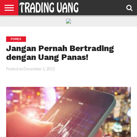
HOME
FEATURED
TRADING
MORE
FOREX
Jangan Pernah Bertrading
dengan Uang Panas!
Posted on
Desember 1, 2022