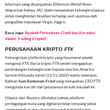
informasi yang disampaikan
Ethereum World News
,
dilaporkan bahwa 3AC telah menyatakan kebangkrutannya
untuk menghindari likuidasi terhadap aset-asetnya oleh
pengadilan kepulauan Virgin, Inggris.
Baca Juga:
Apakah Perbedaan
Crash
dan Koresksi
dalam Trading
Crypto
?
PERUSAHAAN KRIPTO
FTX
Kebangrutan
platform
kripto yang fenomenal adalah
mengenai
FTX
. Bursa kripto
FTX
sendiri mengajukan
perlindungan kebangkrutan kepada otoritas Amerika
Serikat (AS) pada Jumat (11/11/2022) waktu setempat.
Bahkan
Sam Bankman-Fried
yang merupakan
CEO FTX
mengundurkan diri dari jabatannya terkait masalah ini.
Dilansir dari
Reuters
, diketahui bahwa
platform
perdagangan mata uang digital ini telah berjuang untuk
mengumpulkan dana guna mencegah kebangkrutan.