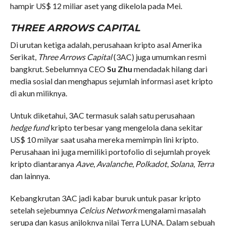
hampir US$ 12 miliar aset yang dikelola pada Mei.
THREE ARROWS CAPITAL
Di urutan ketiga adalah, perusahaan kripto asal Amerika
Serikat,
Three Arrows Capital
(3AC) juga umumkan resmi
bangkrut. Sebelumnya CEO
Su Zhu
mendadak hilang dari
media sosial dan menghapus sejumlah informasi aset kripto
di akun miliknya.
Untuk diketahui, 3AC termasuk salah satu perusahaan
hedge fund
kripto terbesar yang mengelola dana sekitar
US$ 10 milyar saat usaha mereka memimpin lini kripto.
Perusahaan ini juga memiliki portofolio di sejumlah proyek
kripto diantaranya
Aave
,
Avalanche
,
Polkadot
,
Solana
,
Terra
dan lainnya.
Kebangkrutan 3AC jadi kabar buruk untuk pasar kripto
setelah sejebumnya
Celcius Network
mengalami masalah
serupa dan kasus anjloknya nilai Terra LUNA. Dalam sebuah