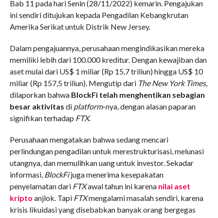
Bab 11 pada hari Senin (28/11/2022) kemarin. Pengajukan
ini sendiri ditujukan kepada Pengadilan Kebangkrutan
Amerika Serikat untuk Distrik New Jersey.
Dalam pengajuannya, perusahaan mengindikasikan mereka
memiliki lebih dari 100.000 kreditur. Dengan kewajiban dan
aset mulai dari US$ 1 miliar (Rp 15,7 triliun) hingga US$ 10
miliar (Rp 157,5 triliun). Mengutip dari
The New York Times
,
dilaporkan bahwa
BlockFi telah menghentikan sebagian
besar aktivitas
di
platform
-nya, dengan alasan paparan
signifikan terhadap
FTX
.
Perusahaan mengatakan bahwa sedang mencari
perlindungan pengadilan untuk merestrukturisasi, melunasi
utangnya, dan memulihkan uang untuk investor. Sekadar
informasi,
BlockFi
juga menerima kesepakatan
penyelamatan dari
FTX
awal tahun ini karena
nilai aset
kripto
anjlok. Tapi
FTX
mengalami masalah sendiri, karena
krisis likuidasi yang disebabkan banyak orang bergegas