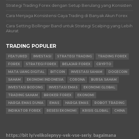
Strategi Trading Forex dengan Setup Berulang yang Konsisten
Cara Menjaga Konsistensi Gaya Trading di Banyak Akun Forex
Cara Setting Bollinger Band untuk Strategi Scalping yang Lebih
Akurat
TRADING POPULER
FEATURED
INVESTASI
STRATEGI TRADING
TRADING FOREX
FOREX
STRATEGI FOREX
BELAJAR FOREX
CRYPTO
MATA UANG DIGITAL
BITCOIN
INVESTASI SAHAM
DOGECOIN
SAHAM
EKONOMI INDONESIA
CORONA
BURSA SAHAM
INVESTASI BODONG
INVESTASI EMAS
EKONOMI GLOBAL
TRADING SAHAM
BROKER FOREX
EKONOMI
HARGA EMAS DUNIA
EMAS
HARGA EMAS
ROBOT TRADING
INDIKATOR FOREX
RESESI EKONOMI
KRISIS GLOBAL
CHINA
https://bit ly/velikolepnyy-vek-vse-seriy
,
bagaimana