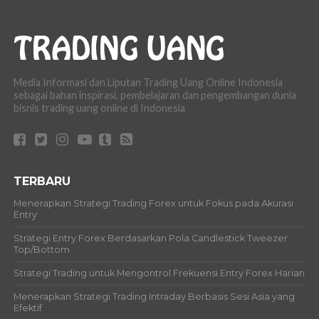
Media Informasi dan Liputan Trading Uang Online Indonesia
sebagai bahan inspirasi, pembelajaran dan pengembangan dunia
bisnis trading uang online di Indonesia
TERBARU
Menerapkan Strategi Trading Forex untuk Fokus pada Akurasi
Entry
Strategi Entry Forex Berdasarkan Pola Candlestick Tweezer
Top/Bottom
Strategi Trading untuk Mengontrol Frekuensi Entry Forex Harian
Menerapkan Strategi Trading Intraday Berbasis Sesi Asia yang
Efektif