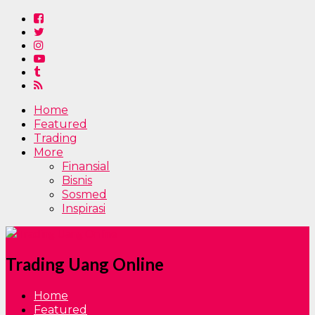
Home
Featured
Trading
More
Finansial
Bisnis
Sosmed
Inspirasi
Trading Uang Online
Home
Featured