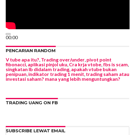
00:00
00:00
01:04
PENCARIAN RANDOM
V tube apa itu?
,
Trading over/under
,
pivot point
fibonacci
,
aplikasi pinjol uku
,
Cra krja vtobe
,
fbs is scam
,
singkatan Ib didalam trading
,
apakah vtube bukan
penipuan
,
indikator trading 1 menit
,
trading saham atau
investasi saham? mana yang lebih menguntungkan?
TRADING UANG ON FB
SUBSCRIBE LEWAT EMAIL