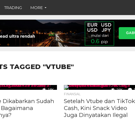
TRADING
MORE
TS TAGGED "VTUBE"
1.8K
1.6K
1
FINANSIAL
 Dikabarkan Sudah
Setelah Vtube dan TikTo
, Bagaimana
Cash, Kini Snack Video
nya?
Juga Dinyatakan Ilegal