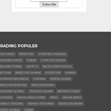
RADING POPULER
FEATURED
INVESTASI
STRATEGI TRADING
TRADING FOREX
FOREX
STRATEGI FOREX
BELAJAR FOREX
CRYPTO
MATA UANG DIGITAL
BITCOIN
INVESTASI SAHAM
DOGECOIN
SAHAM
EKONOMI INDONESIA
CORONA
BURSA SAHAM
INVESTASI BODONG
INVESTASI EMAS
EKONOMI GLOBAL
TRADING SAHAM
BROKER FOREX
EKONOMI
HARGA EMAS DUNIA
EMAS
HARGA EMAS
ROBOT TRADING
INDIKATOR FOREX
RESESI EKONOMI
KRISIS GLOBAL
CHINA