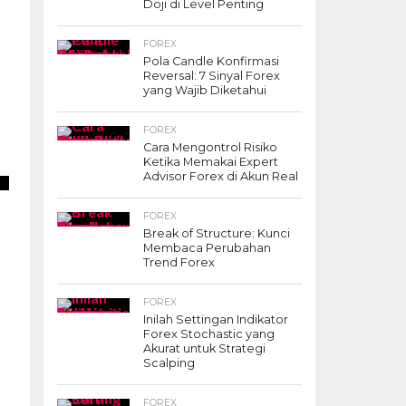
Doji di Level Penting
FOREX
Pola Candle Konfirmasi
Reversal: 7 Sinyal Forex
yang Wajib Diketahui
FOREX
Cara Mengontrol Risiko
Ketika Memakai Expert
Advisor Forex di Akun Real
FOREX
Break of Structure: Kunci
Membaca Perubahan
Trend Forex
FOREX
Inilah Settingan Indikator
Forex Stochastic yang
Akurat untuk Strategi
Scalping
FOREX