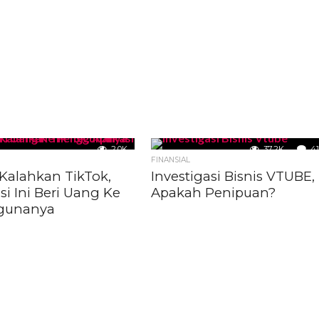
2.0K
37.2K
41
FINANSIAL
 Kalahkan TikTok,
Investigasi Bisnis VTUBE,
si Ini Beri Uang Ke
Apakah Penipuan?
gunanya