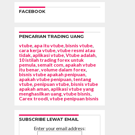
FACEBOOK
PENCARIAN TRADING UANG
vtube
,
apa itu vtube
,
bisnis vtube
,
cara kerja vtube
,
vtube resmi atau
tidak
,
aplikasi vtube
,
Vtube adalah
,
10 istilah trading forex untuk
pemula
,
semalt com
,
apakah vtube
itu benar
,
volume dalam forex
,
bisnis vtube apakah penipuan
,
apakah vtube penipuan
,
tentang
vtube
,
penipuan vtube
,
bisnis vtube
apakah aman
,
aplikasi vtube yang
menghasilkan uang
,
vtube bisnis
,
Carex troodi
,
vtube penipuan bisnis
SUBSCRIBE LEWAT EMAIL
Enter your email address: