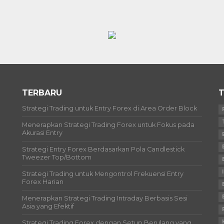
TERBARU
T
Strategi Trading untuk Entry Forex di Area Order Block
Menerapkan Strategi Trading Forex untuk Fokus pada
Akurasi Entry
Strategi Entry Forex Berdasarkan Pola Candlestick
Tweezer Top/Bottom
Strategi Trading untuk Mengontrol Frekuensi Entry
Forex Harian
Menerapkan Strategi Trading Intraday Berbasis Sesi
Asia yang Efektif
Strategi Trading Forex dengan Setup Berulang yang