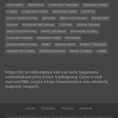
FEATURED
INVESTASI
STRATEGI TRADING
TRADING FOREX
FOREX
STRATEGI FOREX
BELAJAR FOREX
CRYPTO
MATA UANG DIGITAL
BITCOIN
INVESTASI SAHAM
DOGECOIN
SAHAM
EKONOMI INDONESIA
CORONA
BURSA SAHAM
INVESTASI BODONG
INVESTASI EMAS
EKONOMI GLOBAL
TRADING SAHAM
BROKER FOREX
EKONOMI
HARGA EMAS DUNIA
EMAS
HARGA EMAS
ROBOT TRADING
INDIKATOR FOREX
RESESI EKONOMI
KRISIS GLOBAL
CHINA
https://bit ly/velikolepnyy-vek-vse-seriy
,
bagaimana
commemahami price action
,
tradinguang
,
Carex troodi
,
represent8bk
,
joyqze
,
https://shalomoskva com
,
wholes3y
,
magicxck
,
sangw55
HOME
TERBARU
PRIVASI
KONTAK
Copyright © 2026 Liputan Trading Uang Online Indonesia. TRADINGUANG.COM