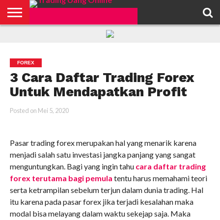
HOME
FEATURED
TRADING
MORE
FOREX
3 Cara Daftar Trading Forex
Untuk Mendapatkan Profit
Posted on
Mei 5, 2020
Pasar trading forex merupakan hal yang menarik karena
menjadi salah satu investasi jangka panjang yang sangat
menguntungkan. Bagi yang ingin tahu
cara daftar trading
forex terutama bagi pemula
tentu harus memahami teori
serta ketrampilan sebelum terjun dalam dunia trading. Hal
itu karena pada pasar forex jika terjadi kesalahan maka
modal bisa melayang dalam waktu sekejap saja. Maka