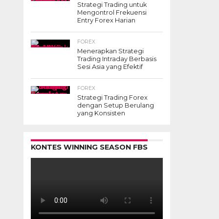
Strategi Trading untuk
Business
Mengontrol Frekuensi
Entry Forex Harian
Plan
FOREX
Menerapkan Strategi
Trading Intraday Berbasis
Posted on
Juni 9, 2019
Sesi Asia yang Efektif
FOREX
Strategi Trading Forex
dengan Setup Berulang
Ketika
yang Konsisten
Anda
berencana
membangun
KONTES WINNING SEASON FBS
sebuah
bisnis,
salah
satu
hal
yang