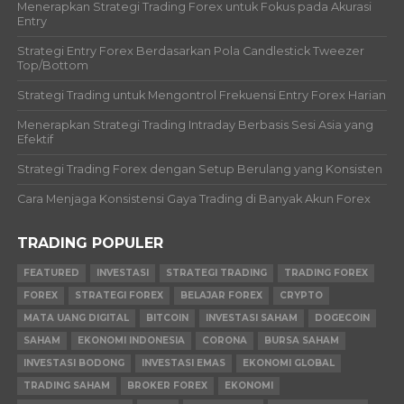
Menerapkan Strategi Trading Forex untuk Fokus pada Akurasi
Entry
Strategi Entry Forex Berdasarkan Pola Candlestick Tweezer
Top/Bottom
Strategi Trading untuk Mengontrol Frekuensi Entry Forex Harian
Menerapkan Strategi Trading Intraday Berbasis Sesi Asia yang
Efektif
Strategi Trading Forex dengan Setup Berulang yang Konsisten
Cara Menjaga Konsistensi Gaya Trading di Banyak Akun Forex
TRADING POPULER
FEATURED
INVESTASI
STRATEGI TRADING
TRADING FOREX
FOREX
STRATEGI FOREX
BELAJAR FOREX
CRYPTO
MATA UANG DIGITAL
BITCOIN
INVESTASI SAHAM
DOGECOIN
SAHAM
EKONOMI INDONESIA
CORONA
BURSA SAHAM
INVESTASI BODONG
INVESTASI EMAS
EKONOMI GLOBAL
TRADING SAHAM
BROKER FOREX
EKONOMI