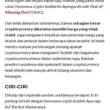
turun tajam dan terjadi kapan saja. Namun, yang patut Anda
catat, fenomena
crypto bubble
ini dipengaruhi oleh
Fear of
Misssing Out
(FOMO).
Dan telah dijelaskan sebelumnya, bahwa
sebagian besar
cryptocurrency
diketahui memiliki harga yang tidak
stabil
. Juga mengalami kenaikan dan penurunan harga yang
drastis dan ambruk dalam beberapa tahun terakhir. Ini telah
memicu banyak perbincangan tentang apakah
cryptocurrency
akan mengalami ‘
bubble
‘ dan bagaimana
cryptocurrency
harus diatur sedemikian rupa. Bahkan
prediksi runtuhnya nilai spekulatif dalam
cryptocurrency
telah diteliti oleh banyak ahli di bidang ekonomi dan
keuangan.
CIRI-CIRI
Dikutip dari sejumlah sumber, setidaknya terdapat 3 ciri
penting terkait dengan fenomena
crypto bubble
. Apa saja
itu? Berikut diantaranya: