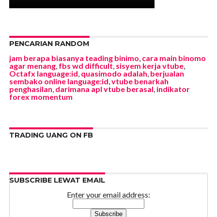
PENCARIAN RANDOM
jam berapa biasanya teading binimo
,
cara main binomo
agar menang
,
fbs wd difficult
,
sisyem kerja vtube
,
Octafx language:id
,
quasimodo adalah
,
berjualan
sembako online language:id
,
vtube benarkah
penghasilan
,
darimana apl vtube berasal
,
indikator
forex momentum
TRADING UANG ON FB
SUBSCRIBE LEWAT EMAIL
Enter your email address: