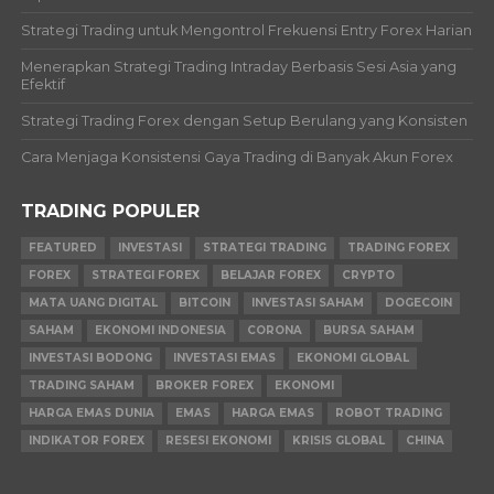
Strategi Trading untuk Mengontrol Frekuensi Entry Forex Harian
Menerapkan Strategi Trading Intraday Berbasis Sesi Asia yang
Efektif
Strategi Trading Forex dengan Setup Berulang yang Konsisten
Cara Menjaga Konsistensi Gaya Trading di Banyak Akun Forex
TRADING POPULER
FEATURED
INVESTASI
STRATEGI TRADING
TRADING FOREX
FOREX
STRATEGI FOREX
BELAJAR FOREX
CRYPTO
MATA UANG DIGITAL
BITCOIN
INVESTASI SAHAM
DOGECOIN
SAHAM
EKONOMI INDONESIA
CORONA
BURSA SAHAM
INVESTASI BODONG
INVESTASI EMAS
EKONOMI GLOBAL
TRADING SAHAM
BROKER FOREX
EKONOMI
HARGA EMAS DUNIA
EMAS
HARGA EMAS
ROBOT TRADING
INDIKATOR FOREX
RESESI EKONOMI
KRISIS GLOBAL
CHINA