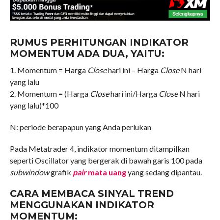
RUMUS PERHITUNGAN INDIKATOR
MOMENTUM ADA DUA, YAITU:
1. Momentum = Harga
Close
hari ini – Harga
Close
N hari
yang lalu
2. Momentum = (Harga
Close
hari ini/Harga
Close
N hari
yang lalu)*100
N: periode berapapun yang Anda perlukan
Pada Metatrader 4, indikator momentum ditampilkan
seperti Oscillator yang bergerak di bawah garis 100 pada
subwindow
grafik
pair
mata uang
yang sedang dipantau.
CARA MEMBACA SINYAL TREND
MENGGUNAKAN INDIKATOR
MOMENTUM: