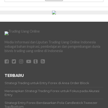
Media Informasi dan Liputan Trading Uang Online Indonesia
sebagai bahan inspirasi, pembelajaran dan pengembangan dunia
bisnis trading uang online di Indonesia
TERBARU
Strategi Trading untuk Entry Forex di Area Order Block
Menerapkan Strategi Trading Forex untuk Fokus pada Akurasi
Entry
Strategi Entry Forex Berdasarkan Pola Candlestick Tweezer
Top/Bottom