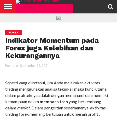
HOME
FEATURED
TRADING
MORE
FOREX
Indikator Momentum pada
Forex juga Kelebihan dan
Kekurangannya
Posted on
September 15, 2021
Seperti yang diketahui, jika Anda melakukan aktivitas
trading menggunakan analisa teknikal, maka kunci utama
dalam prakteknya adalah dengan memahami dan memiliki
kemampuan dalam
membaca tren
yang berkembang
dalam
market
. Dalam pengertian sederhananya, aktivitas
trading forex memang bertujuan untuk meraih profit .