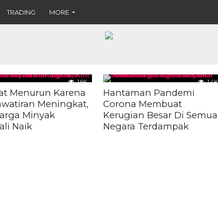
TRADING
MORE
1.6K
1.4K
t Menurun Karena
Hantaman Pandemi
watiran Meningkat,
Corona Membuat
Harga Minyak
Kerugian Besar Di Semua
li Naik
Negara Terdampak