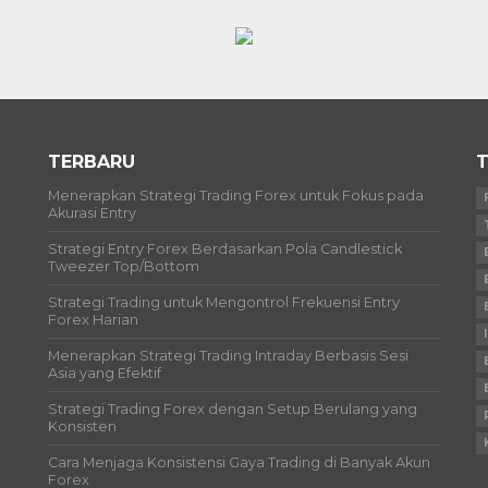
TERBARU
T
Menerapkan Strategi Trading Forex untuk Fokus pada
Akurasi Entry
Strategi Entry Forex Berdasarkan Pola Candlestick
Tweezer Top/Bottom
Strategi Trading untuk Mengontrol Frekuensi Entry
Forex Harian
Menerapkan Strategi Trading Intraday Berbasis Sesi
Asia yang Efektif
Strategi Trading Forex dengan Setup Berulang yang
Konsisten
Cara Menjaga Konsistensi Gaya Trading di Banyak Akun
Forex