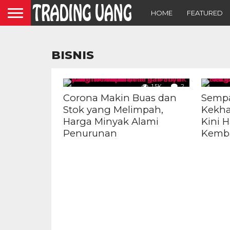
HOME
FEATURED
BISNIS
1.5K
2
Corona Makin Buas dan
Sempa
Stok yang Melimpah,
Kekha
Harga Minyak Alami
Kini 
Penurunan
Kemba