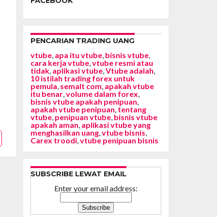
FACEBOOK
PENCARIAN TRADING UANG
vtube
,
apa itu vtube
,
bisnis vtube
,
cara kerja vtube
,
vtube resmi atau
tidak
,
aplikasi vtube
,
Vtube adalah
,
10 istilah trading forex untuk
pemula
,
semalt com
,
apakah vtube
itu benar
,
volume dalam forex
,
bisnis vtube apakah penipuan
,
apakah vtube penipuan
,
tentang
vtube
,
penipuan vtube
,
bisnis vtube
apakah aman
,
aplikasi vtube yang
menghasilkan uang
,
vtube bisnis
,
Carex troodi
,
vtube penipuan bisnis
SUBSCRIBE LEWAT EMAIL
Enter your email address: