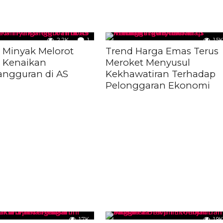
2.2K
1
1.5K
 Minyak Melorot
Trend Harga Emas Terus
 Kenaikan
Meroket Menyusul
ngguran di AS
Kekhawatiran Terhadap
Pelonggaran Ekonomi
1.7K
1.9K