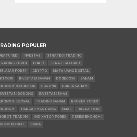
RADING POPULER
FEATURED
INVESTASI
STRATEGI TRADING
TRADING FOREX
FOREX
STRATEGI FOREX
BELAJAR FOREX
CRYPTO
MATA UANG DIGITAL
BITCOIN
INVESTASI SAHAM
DOGECOIN
SAHAM
EKONOMI INDONESIA
CORONA
BURSA SAHAM
INVESTASI BODONG
INVESTASI EMAS
EKONOMI GLOBAL
TRADING SAHAM
BROKER FOREX
EKONOMI
HARGA EMAS DUNIA
EMAS
HARGA EMAS
ROBOT TRADING
INDIKATOR FOREX
RESESI EKONOMI
KRISIS GLOBAL
CHINA