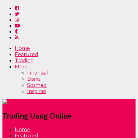
Home
Featured
Trading
More
Finansial
Bisnis
Sosmed
Inspirasi
Trading Uang Online
Home
Featured