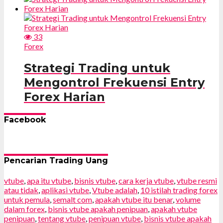
33
Forex
Strategi Trading untuk
Mengontrol Frekuensi Entry
Forex Harian
Facebook
Pencarian Trading Uang
vtube
,
apa itu vtube
,
bisnis vtube
,
cara kerja vtube
,
vtube resmi
atau tidak
,
aplikasi vtube
,
Vtube adalah
,
10 istilah trading forex
untuk pemula
,
semalt com
,
apakah vtube itu benar
,
volume
dalam forex
,
bisnis vtube apakah penipuan
,
apakah vtube
penipuan
,
tentang vtube
,
penipuan vtube
,
bisnis vtube apakah