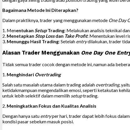
Bagaimana Metode Ini Diterapkan?
Dalam praktiknya, trader yang menggunakan metode
One Day O
1. Men
entukan
Setup
Trading
: Melakukan analisis teknikal d
2.
Menetapkan
Stop Loss
dan
Take Profit
: Menentukan level r
3.
Menunggu Hasil Trading
: Setelah
entry
dilakukan, trader tid
Alasan Trader Menggunakan
One Day One Entr
Tidak semua trader cocok dengan metode ini, namun ada beber
1.
Menghindari
Overtrading
Salah satu masalah utama dalam trading adalah
overtrading
, yai
ketidakmampuan mengendalikan emosi, seperti ketakutan kehil
untuk lebih selektif dalam memilih
setup
trading.
2.
Meningkatkan Fokus dan Kualitas Analisis
Dengan hanya satu
entry
per hari, trader dapat lebih fokus dal
kondisi pasar sebelum masuk posisi.