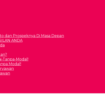
to dan Prospeknya Di Masa Depan
nda
uan?
Tanpa Modal!
yawan