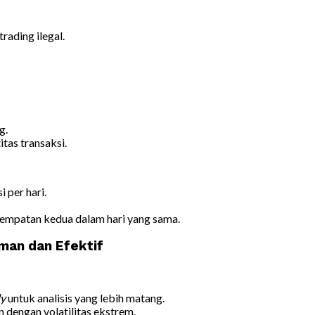
trading ilegal.
g.
tas transaksi.
 per hari.
esempatan kedua dalam hari yang sama.
an dan Efektif
ly
untuk analisis yang lebih matang.
n dengan volatilitas ekstrem.