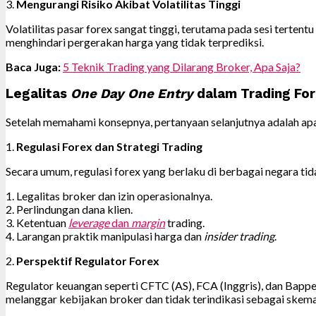
3.
Mengurangi Risiko Akibat Volatilitas Tinggi
Volatilitas pasar forex sangat tinggi, terutama pada sesi tert
menghindari pergerakan harga yang tidak terprediksi.
Baca Juga:
5 Teknik Trading yang Dilarang Broker, Apa Saja?
Legalitas
One Day One Entry
dalam Trading Fo
Setelah memahami konsepnya, pertanyaan selanjutnya adalah apaka
1.
Regulasi Forex dan Strategi Trading
Secara umum, regulasi forex yang berlaku di berbagai negara tid
1. Legalitas broker dan izin operasionalnya.
2. Perlindungan dana klien.
3. Ketentuan
leverage
dan
margin
trading.
4. Larangan praktik manipulasi harga dan
insider trading
.
2.
Perspektif Regulator Forex
Regulator keuangan seperti CFTC (AS), FCA (Inggris), dan Bappeb
melanggar kebijakan broker dan tidak terindikasi sebagai skem