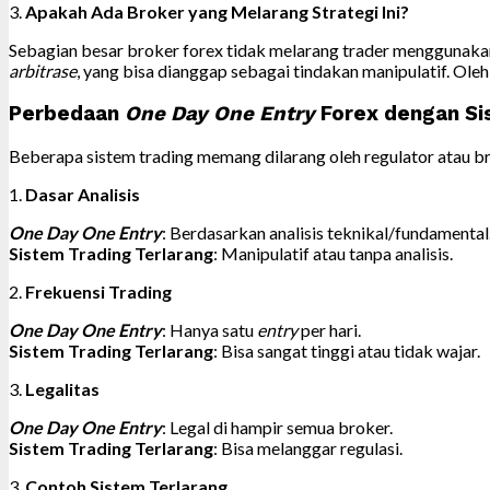
3.
Apakah Ada Broker yang Melarang Strategi Ini?
Sebagian besar broker forex tidak melarang trader menggunakan
arbitrase
, yang bisa dianggap sebagai tindakan manipulatif. Ole
Perbedaan
One Day One Entry
Forex dengan Si
Beberapa sistem trading memang dilarang oleh regulator atau b
1.
Dasar Analisis
One Day One Entry
: Berdasarkan analisis teknikal/fundamental
Sistem Trading Terlarang
: Manipulatif atau tanpa analisis.
2.
Frekuensi Trading
One Day One Entry
: Hanya satu
entry
per hari.
Sistem Trading Terlarang
: Bisa sangat tinggi atau tidak wajar.
3.
Legalitas
One Day One Entry
: Legal di hampir semua broker.
Sistem Trading Terlarang
: Bisa melanggar regulasi.
3.
Contoh Sistem Terlarang