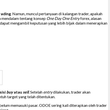
rading
. Namun, muncul pertanyaan di kalangan trader, apakah
ara mendalam tentang konsep
One Day One Entry
forex, alasan
er dapat mengambil keputusan yang lebih bijak dalam menerapkan
sisi
buy
atau
sell
. Setelah
entry
dilakukan, trader akan
uh target yang telah ditentukan.
ebelum memasuki pasar. ODOE sering kali diterapkan oleh trader
njang.