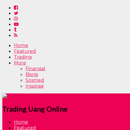
Home
Featured
Trading
More
Finansial
Bisnis
Sosmed
Inspirasi
Trading Uang Online
Home
Featured