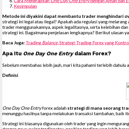
Cara Menerapkan
One Day One Entry
dengan Aman dan Ef
Kesimpulan
Metode ini diyakini dapat membantu trader menghindari
ov
strategi ini legal atau ilegal? Apakah ada regulasi yang melar
trader menggunakannya, aspek legalitasnya, serta kelebihan da
strategi ini. Bagaimana penjelasan lengkapnya? Berikut ulasan y
Baca Juga:
Trading
Balance
, Strategi Trading Forex yang Kontro
Apa Itu
One Day One Entry
dalam Forex?
Sebelum membahas lebih jauh, mari kita pahami terlebih dahulu
Definisi
One Day One Entry
forex adalah
strategi di mana seorang tra
menunggu hasilnya tanpa melakukan transaksi tambahan, baik i
Strategi ini biasanya digunakan oleh trader yang ingin menguran
dengan gaya
swing trading
atau
position trading
yang lebih bero