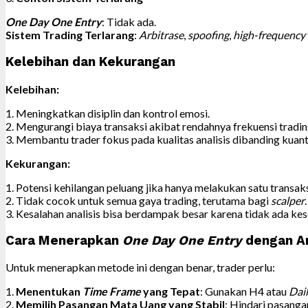
One Day One Entry
: Tidak ada.
Sistem Trading Terlarang
:
Arbitrase
,
spoofing
,
high-frequency
Kelebihan dan Kekurangan
Kelebihan:
1. Meningkatkan disiplin dan kontrol emosi.
2. Mengurangi biaya transaksi akibat rendahnya frekuensi tradin
3. Membantu trader fokus pada kualitas analisis dibanding kuanti
Kekurangan:
1. Potensi kehilangan peluang jika hanya melakukan satu transaksi
2. Tidak cocok untuk semua gaya trading, terutama bagi
scalper
.
3. Kesalahan analisis bisa berdampak besar karena tidak ada k
Cara Menerapkan
One Day One Entry
dengan Am
Untuk menerapkan metode ini dengan benar, trader perlu:
1.
Menentukan
Time Frame
yang Tepat
: Gunakan H4 atau
Dai
2.
Memilih Pasangan Mata Uang yang Stabil
: Hindari pasanga