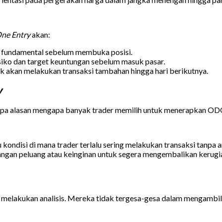
ne Entry
akan:
an fundamental sebelum membuka posisi.
isiko dan target keuntungan sebelum masuk pasar.
ak akan melakukan transaksi tambahan hingga hari berikutnya.
y
apa alasan mengapa banyak trader memilih untuk menerapkan ODO
tu kondisi di mana trader terlalu sering melakukan transaksi tanpa 
angan peluang atau keinginan untuk segera mengembalikan keru
am melakukan analisis. Mereka tidak tergesa-gesa dalam mengambi