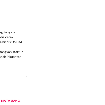
dingUang.com
dia cetak
nia bisnis UMKM
mbangkan startup
adah inkubator
,
MATA UANG
,