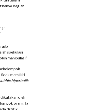
t hanya bagian
?
k ada
alah spekulasi
oleh manipulasi”.
h sekelompok
 tidak memiliki
bubble hiperbolik
 dikatakan oleh
elompok orang. Ia
da di titik