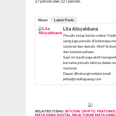
27 persen dan 227 persen.
About
Latest Posts
Lita Alisyahbana
Penulis tetap berita online Tra
yang juga penulis di beberapa me
nasional dan daerah. Aktif di du
dan kewirausahaan.
Saat ini masih juga aktif menge
bersama penulis lainnya dalam w
nasional.
Dapat dihubungi melalui email
jelita@tradinguang.com
RELATED ITEMS:
BITCOIN
,
CRYPTO
,
FEATURED
MATA UANG DIGITAL
,
NILAI TUKAR MATA UANG