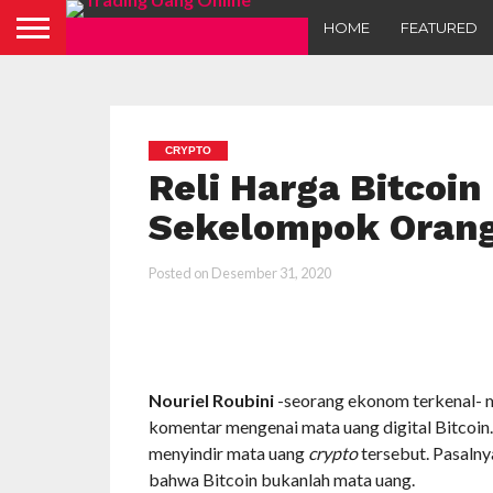
HOME
FEATURED
CRYPTO
Reli Harga Bitcoin
Sekelompok Oran
Posted on
Desember 31, 2020
Nouriel Roubini
-seorang ekonom terkenal-
komentar mengenai mata uang digital Bitcoin
menyindir mata uang
crypto
tersebut. Pasalny
bahwa Bitcoin bukanlah mata uang.