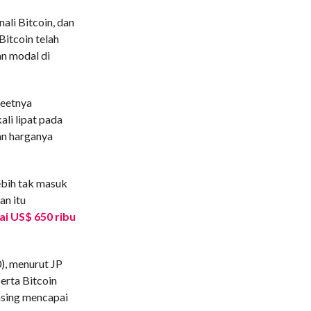
ali Bitcoin, dan
Bitcoin telah
an modal di
eetnya
li lipat pada
an harganya
ebih tak masuk
an itu
ai US$ 650 ribu
), menurut JP
erta Bitcoin
sing mencapai