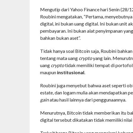
Mengutip dari Yahoo Finance hari Senin (28/12
Roubini mengatakan, “Pertama, menyebutnya
digital, ini bukan uang digital. Ini bukan unit a
pembayaran. Ini bukan alat penyimpanan yang 
bahkan bukan aset”.
Tidak hanya soal Bitcoin saja, Roubini bahk
tentang mata uang
crypto
yang lain. Menurutn
uang
crypto
tidak memiliki tempat di portofo
maupun
institusional
.
Roubini juga menyebut bahwa aset seperti obli
estate, dan logam mulia akan mendapatkan p
gain
atau hasil lainnya dari penggunaannya.
Menurutnya, Bitcoin tidak memberikan itu ba
digital tersebut dikatakan tidak memiliki nilai 
Terkait harga Bitcoin yang mengalami keban