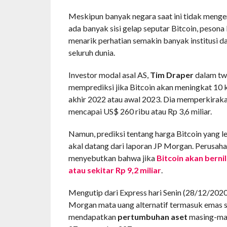
Meskipun banyak negara saat ini tidak mengen
ada banyak sisi gelap seputar Bitcoin, pesona 
menarik perhatian semakin banyak institusi d
seluruh dunia.
Investor modal asal AS,
Tim Draper
dalam tw
memprediksi jika Bitcoin akan meningkat 10 ka
akhir 2022 atau awal 2023. Dia memperkirak
mencapai US$ 260 ribu atau Rp 3,6 miliar.
Namun, prediksi tentang harga Bitcoin yang l
akal datang dari laporan JP Morgan. Perusaha
menyebutkan bahwa jika
Bitcoin akan bernil
atau sekitar Rp 9,2 miliar
.
Mengutip dari Express hari Senin (28/12/2020
Morgan mata uang alternatif termasuk emas s
mendapatkan
pertumbuhan aset
masing-ma