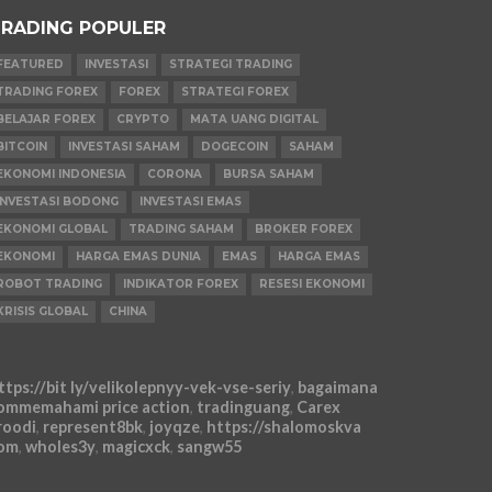
RADING POPULER
FEATURED
INVESTASI
STRATEGI TRADING
TRADING FOREX
FOREX
STRATEGI FOREX
BELAJAR FOREX
CRYPTO
MATA UANG DIGITAL
BITCOIN
INVESTASI SAHAM
DOGECOIN
SAHAM
EKONOMI INDONESIA
CORONA
BURSA SAHAM
INVESTASI BODONG
INVESTASI EMAS
EKONOMI GLOBAL
TRADING SAHAM
BROKER FOREX
EKONOMI
HARGA EMAS DUNIA
EMAS
HARGA EMAS
ROBOT TRADING
INDIKATOR FOREX
RESESI EKONOMI
KRISIS GLOBAL
CHINA
ttps://bit ly/velikolepnyy-vek-vse-seriy
,
bagaimana
ommemahami price action
,
tradinguang
,
Carex
roodi
,
represent8bk
,
joyqze
,
https://shalomoskva
om
,
wholes3y
,
magicxck
,
sangw55