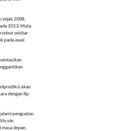
n sejak 2008,
pada 2013. Mata
rsebut sekitar
ik pada awal
esentasikan
enggantikan
 diprediksi akan
tara dengan Rp
galami penguatan
Bitcoin
i masa depan.