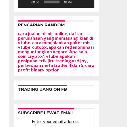
00:00
01:04
PENCARIAN RANDOM
cara jualan bisnis online
,
daftar
perusahaan yang memasang iklan di
vtube
,
cara menjalankan paket misi
vtube
,
cut6ox
,
apakah redenominasi
menguntungkan negara
,
Apa saja
coin crypto?
,
vtube apakah
penipuan
,
trik jitu treding usd jpy
,
perbedaan meta trader 4 dan 5
,
cara
profit binary option
TRADING UANG ON FB
SUBSCRIBE LEWAT EMAIL
Enter your email address: