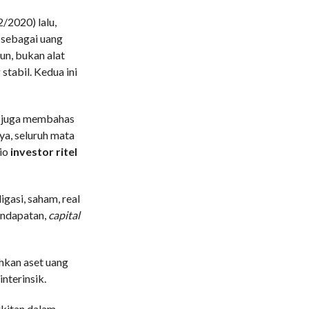
/2020) lalu,
 sebagai uang
kun, bukan alat
stabil. Kedua ini
an juga membahas
ya, seluruh mata
lio
investor ritel
gasi, saham, real
endapatan,
capital
hkan aset uang
interinsik.
gkitan dalam