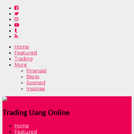
Home
Featured
Trading
More
Finansial
Bisnis
Sosmed
Inspirasi
Trading Uang Online
Home
Featured