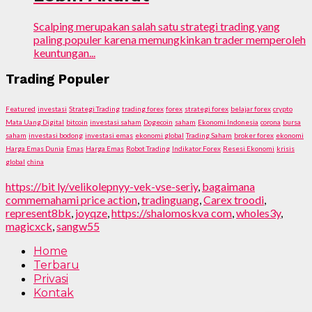
Scalping merupakan salah satu strategi trading yang
paling populer karena memungkinkan trader memperoleh
keuntungan...
Trading Populer
Featured
investasi
Strategi Trading
trading forex
forex
strategi forex
belajar forex
crypto
Mata Uang Digital
bitcoin
investasi saham
Dogecoin
saham
Ekonomi Indonesia
corona
bursa
saham
investasi bodong
investasi emas
ekonomi global
Trading Saham
broker forex
ekonomi
Harga Emas Dunia
Emas
Harga Emas
Robot Trading
Indikator Forex
Resesi Ekonomi
krisis
global
china
https://bit ly/velikolepnyy-vek-vse-seriy
,
bagaimana
commemahami price action
,
tradinguang
,
Carex troodi
,
represent8bk
,
joyqze
,
https://shalomoskva com
,
wholes3y
,
magicxck
,
sangw55
Home
Terbaru
Privasi
Kontak