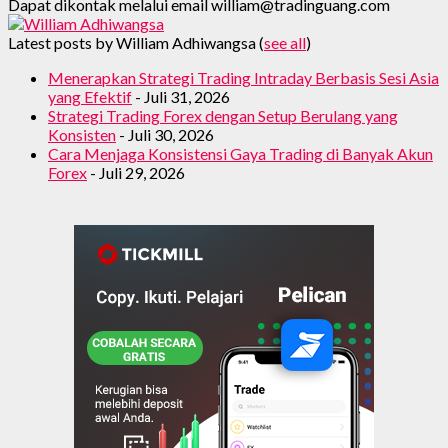
Dapat dikontak melalui email william@tradinguang.com
Latest posts by William Adhiwangsa
(
see all
)
Menerapkan Strategi Trading Intraday Berbasis Sesi Asia
yang Efektif
- Juli 31, 2026
Strategi Trading Forex dengan Setup Berulang yang
Konsisten
- Juli 30, 2026
Cara Menjaga Konsistensi Gaya Trading di Banyak Akun
Forex
- Juli 29, 2026