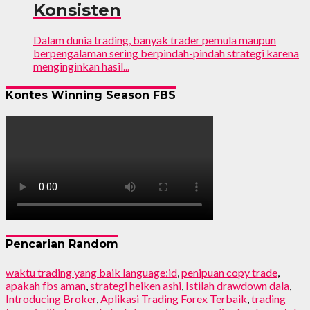
Konsisten
Dalam dunia trading, banyak trader pemula maupun
berpengalaman sering berpindah-pindah strategi karena
menginginkan hasil...
Kontes Winning Season FBS
Pencarian Random
waktu trading yang baik language:id
,
penipuan copy trade
,
apakah fbs aman
,
strategi heiken ashi
,
Istilah drawdown dala
,
Introducing Broker
,
Aplikasi Trading Forex Terbaik
,
trading