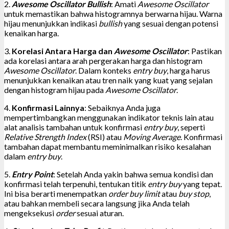
2.
Awesome Oscillator Bullish
: Amati
Awesome Oscillator
untuk memastikan bahwa histogramnya berwarna hijau. Warna
hijau menunjukkan indikasi
bullish
yang sesuai dengan potensi
kenaikan harga.
3.
Korelasi Antara Harga dan
Awesome Oscillator
: Pastikan
ada korelasi antara arah pergerakan harga dan histogram
Awesome Oscillator
. Dalam konteks
entry buy
, harga harus
menunjukkan kenaikan atau tren naik yang kuat yang sejalan
dengan histogram hijau pada
Awesome Oscillator
.
4.
Konfirmasi Lainnya
: Sebaiknya Anda juga
mempertimbangkan menggunakan indikator teknis lain atau
alat analisis tambahan untuk konfirmasi
entry buy
, seperti
Relative Strength Index
(RSI) atau
Moving Average
. Konfirmasi
tambahan dapat membantu meminimalkan risiko kesalahan
dalam
entry buy
.
5.
Entry Point
: Setelah Anda yakin bahwa semua kondisi dan
konfirmasi telah terpenuhi, tentukan titik
entry buy
yang tepat.
Ini bisa berarti menempatkan
order buy limit
atau
buy stop
,
atau bahkan membeli secara langsung jika Anda telah
mengeksekusi
order
sesuai aturan.