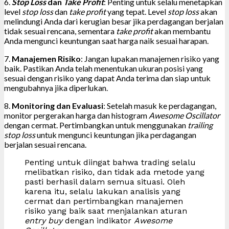
6.
Stop Loss
dan
Take Profit
: Penting untuk selalu menetapkan
level
stop loss
dan
take profit
yang tepat. Level
stop loss
akan
melindungi Anda dari kerugian besar jika perdagangan berjalan
tidak sesuai rencana, sementara
take profit
akan membantu
Anda mengunci keuntungan saat harga naik sesuai harapan.
7.
Manajemen Risiko
: Jangan lupakan manajemen risiko yang
baik. Pastikan Anda telah menentukan ukuran posisi yang
sesuai dengan risiko yang dapat Anda terima dan siap untuk
mengubahnya jika diperlukan.
8.
Monitoring dan Evaluasi
: Setelah masuk ke perdagangan,
monitor pergerakan harga dan histogram
Awesome Oscillator
dengan cermat. Pertimbangkan untuk menggunakan
trailing
stop loss
untuk mengunci keuntungan jika perdagangan
berjalan sesuai rencana.
Penting untuk diingat bahwa trading selalu
melibatkan risiko, dan tidak ada metode yang
pasti berhasil dalam semua situasi. Oleh
karena itu, selalu lakukan analisis yang
cermat dan pertimbangkan manajemen
risiko yang baik saat menjalankan aturan
entry buy
dengan indikator
Awesome