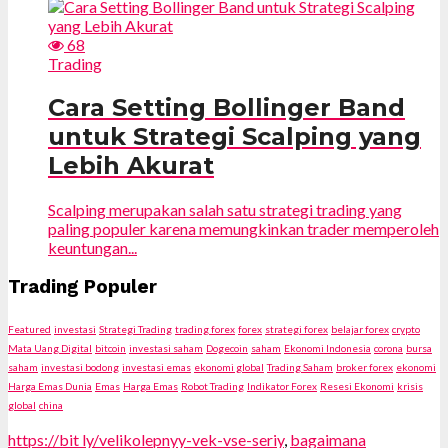
68
Trading
Cara Setting Bollinger Band
untuk Strategi Scalping yang
Lebih Akurat
Scalping merupakan salah satu strategi trading yang
paling populer karena memungkinkan trader memperoleh
keuntungan...
Trading Populer
Featured
investasi
Strategi Trading
trading forex
forex
strategi forex
belajar forex
crypto
Mata Uang Digital
bitcoin
investasi saham
Dogecoin
saham
Ekonomi Indonesia
corona
bursa
saham
investasi bodong
investasi emas
ekonomi global
Trading Saham
broker forex
ekonomi
Harga Emas Dunia
Emas
Harga Emas
Robot Trading
Indikator Forex
Resesi Ekonomi
krisis
global
china
https://bit ly/velikolepnyy-vek-vse-seriy
,
bagaimana