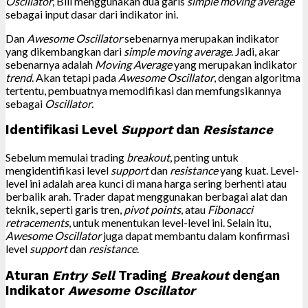
Oscillator
, Bill menggunakan dua garis
simple moving average
sebagai input dasar dari indikator ini.
Dan
Awesome Oscillator
sebenarnya merupakan indikator
yang dikembangkan dari
simple moving average
. Jadi, akar
sebenarnya adalah
Moving Average
yang merupakan indikator
trend
. Akan tetapi pada
Awesome Oscillator
, dengan algoritma
tertentu, pembuatnya memodifikasi dan memfungsikannya
sebagai
Oscillator
.
Identifikasi Level
Support
dan
Resistance
Sebelum memulai trading
breakout
, penting untuk
mengidentifikasi level
support
dan
resistance
yang kuat. Level-
level ini adalah area kunci di mana harga sering berhenti atau
berbalik arah. Trader dapat menggunakan berbagai alat dan
teknik, seperti garis tren,
pivot points
, atau
Fibonacci
retracements
, untuk menentukan level-level ini. Selain itu,
Awesome Oscillator
juga dapat membantu dalam konfirmasi
level
support
dan
resistance
.
Aturan
Entry Sell
Trading
Breakout
dengan
Indikator
Awesome Oscillator