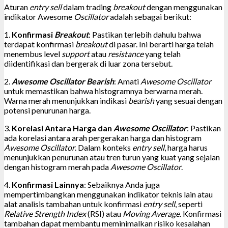
Aturan
entry sell
dalam trading
breakout
dengan menggunakan
indikator Awesome
Oscillator
adalah sebagai berikut:
1.
Konfirmasi
Breakout
: Pastikan terlebih dahulu bahwa
terdapat konfirmasi
breakout
di pasar. Ini berarti harga telah
menembus level
support
atau
resistance
yang telah
diidentifikasi dan bergerak di luar zona tersebut.
2.
Awesome Oscillator Bearish
: Amati
Awesome Oscillator
untuk memastikan bahwa histogramnya berwarna merah.
Warna merah menunjukkan indikasi
bearish
yang sesuai dengan
potensi penurunan harga.
3.
Korelasi Antara Harga dan
Awesome Oscillator
: Pastikan
ada korelasi antara arah pergerakan harga dan histogram
Awesome Oscillator
. Dalam konteks
entry sell
, harga harus
menunjukkan penurunan atau tren turun yang kuat yang sejalan
dengan histogram merah pada
Awesome Oscillator
.
4.
Konfirmasi Lainnya
: Sebaiknya Anda juga
mempertimbangkan menggunakan indikator teknis lain atau
alat analisis tambahan untuk konfirmasi
entry sell
, seperti
Relative Strength Index
(RSI) atau
Moving Average
. Konfirmasi
tambahan dapat membantu meminimalkan risiko kesalahan