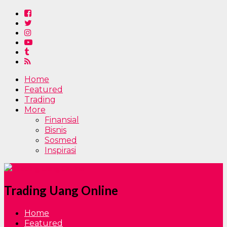
Home
Featured
Trading
More
Finansial
Bisnis
Sosmed
Inspirasi
Trading Uang Online
Home
Featured