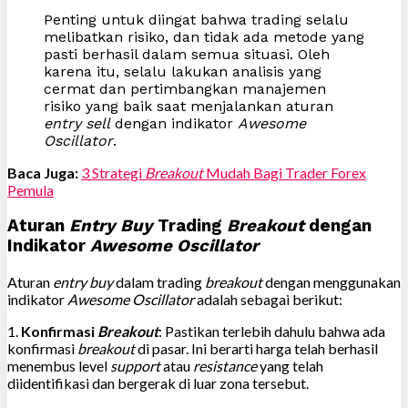
Penting untuk diingat bahwa trading selalu
melibatkan risiko, dan tidak ada metode yang
pasti berhasil dalam semua situasi. Oleh
karena itu, selalu lakukan analisis yang
cermat dan pertimbangkan manajemen
risiko yang baik saat menjalankan aturan
entry sell
dengan indikator
Awesome
Oscillator
.
Baca Juga:
3 Strategi
Breakout
Mudah Bagi Trader Forex
Pemula
Aturan
Entry Buy
Trading
Breakout
dengan
Indikator
Awesome Oscillator
Aturan
entry buy
dalam trading
breakout
dengan menggunakan
indikator
Awesome Oscillator
adalah sebagai berikut:
1.
Konfirmasi
Breakout
: Pastikan terlebih dahulu bahwa ada
konfirmasi
breakout
di pasar. Ini berarti harga telah berhasil
menembus level
support
atau
resistance
yang telah
diidentifikasi dan bergerak di luar zona tersebut.