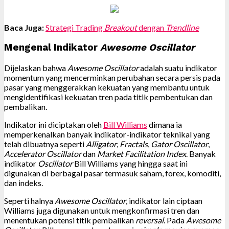
Baca Juga:
Strategi Trading
Breakout
dengan
Trendline
Mengenal Indikator
Awesome Oscillator
Dijelaskan bahwa
Awesome Oscillator
adalah suatu indikator
momentum yang mencerminkan perubahan secara persis pada
pasar yang menggerakkan kekuatan yang membantu untuk
mengidentifikasi kekuatan tren pada titik pembentukan dan
pembalikan.
Indikator ini diciptakan oleh
Bill Williams
dimana ia
memperkenalkan banyak indikator-indikator teknikal yang
telah dibuatnya seperti
Alligator
,
Fractals
,
Gator Oscillator
,
Accelerator Oscillator
dan
Market Facilitation Index
. Banyak
indikator
Oscillator
Bill Williams yang hingga saat ini
digunakan di berbagai pasar termasuk saham, forex, komoditi,
dan indeks.
Seperti halnya
Awesome Oscillator
, indikator lain ciptaan
Williams juga digunakan untuk mengkonfirmasi tren dan
menentukan potensi titik pembalikan
reversal
. Pada
Awesome