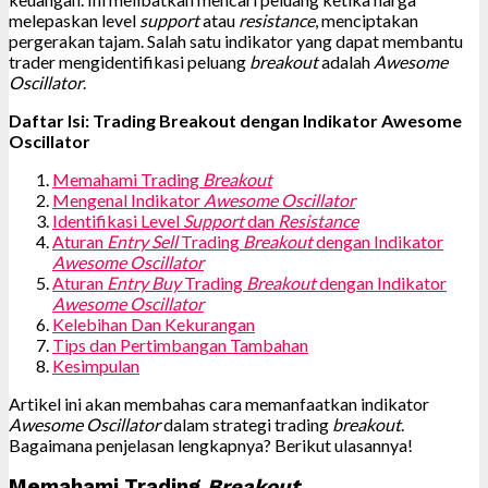
melepaskan level
support
atau
resistance
, menciptakan
pergerakan tajam. Salah satu indikator yang dapat membantu
trader mengidentifikasi peluang
breakout
adalah
Awesome
Oscillator
.
Daftar Isi: Trading Breakout dengan Indikator Awesome
Oscillator
Memahami Trading
Breakout
Mengenal Indikator
Awesome Oscillator
Identifikasi Level
Support
dan
Resistance
Aturan
Entry Sell
Trading
Breakout
dengan Indikator
Awesome Oscillator
Aturan
Entry Buy
Trading
Breakout
dengan Indikator
Awesome Oscillator
Kelebihan Dan Kekurangan
Tips dan Pertimbangan Tambahan
Kesimpulan
Artikel ini akan membahas cara memanfaatkan indikator
Awesome Oscillator
dalam strategi trading
breakout
.
Bagaimana penjelasan lengkapnya? Berikut ulasannya!
Memahami Trading
Breakout