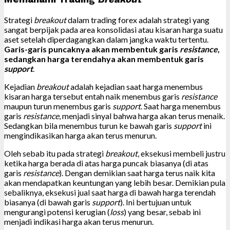
Strategi
breakout
dalam trading forex adalah strategi yang
sangat berpijak pada area konsolidasi atau kisaran harga suatu
aset setelah diperdagangkan dalam jangka waktu tertentu.
Garis-garis puncaknya akan membentuk garis
resistance
,
sedangkan harga terendahya akan membentuk garis
support
.
Kejadian
breakout
adalah kejadian saat harga menembus
kisaran harga tersebut entah naik menembus garis
resistance
maupun turun menembus garis
support
. Saat harga menembus
garis
resistance
, menjadi sinyal bahwa harga akan terus menaik.
Sedangkan bila menembus turun ke bawah garis
support
ini
mengindikasikan harga akan terus menurun.
Oleh sebab itu pada strategi
breakout
, eksekusi membeli justru
ketika harga berada di atas harga puncak biasanya (di atas
garis
resistance
). Dengan demikian saat harga terus naik kita
akan mendapatkan keuntungan yang lebih besar. Demikian pula
sebaliknya, eksekusi jual saat harga di bawah harga terendah
biasanya (di bawah garis
support
). Ini bertujuan untuk
mengurangi potensi kerugian (
loss
) yang besar, sebab ini
menjadi indikasi harga akan terus menurun.