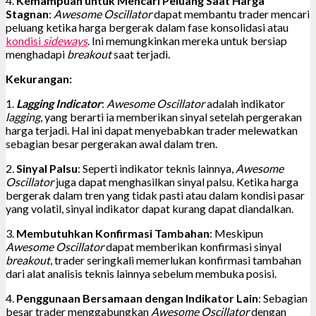
4.
Kemampuan untuk Mencari Peluang Saat Harga
Stagnan
:
Awesome Oscillator
dapat membantu trader mencari
peluang ketika harga bergerak dalam fase konsolidasi atau
kondisi
sideways
. Ini memungkinkan mereka untuk bersiap
menghadapi
breakout
saat terjadi.
Kekurangan:
1.
Lagging Indicator
:
Awesome Oscillator
adalah indikator
lagging
, yang berarti ia memberikan sinyal setelah pergerakan
harga terjadi. Hal ini dapat menyebabkan trader melewatkan
sebagian besar pergerakan awal dalam tren.
2.
Sinyal Palsu
: Seperti indikator teknis lainnya,
Awesome
Oscillator
juga dapat menghasilkan sinyal palsu. Ketika harga
bergerak dalam tren yang tidak pasti atau dalam kondisi pasar
yang volatil, sinyal indikator dapat kurang dapat diandalkan.
3.
Membutuhkan Konfirmasi Tambahan
: Meskipun
Awesome Oscillator
dapat memberikan konfirmasi sinyal
breakout
, trader seringkali memerlukan konfirmasi tambahan
dari alat analisis teknis lainnya sebelum membuka posisi.
4.
Penggunaan Bersamaan dengan Indikator Lain
: Sebagian
besar trader menggabungkan
Awesome Oscillator
dengan