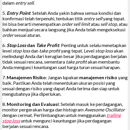
dalam
entry sell
.
5.
Entry Point
: Setelah Anda yakin bahwa semua kondisi dan
konfirmasi telah terpenuhi, tentukan titik
entry sell
yang tepat.
Ini bisa berarti menempatkan
order sell limit
atau
sell stop
, atau
bahkan menjual secara langsung jika Anda telah mengeksekusi
order
sesuai aturan.
6.
Stop Loss
dan
Take Profit
: Penting untuk selalu menetapkan
level
stop loss
dan
take profit
yang tepat. Level
stop loss
akan
melindungi Anda dari kerugian besar jika perdagangan berjalan
tidak sesuai rencana, sementara
take profit
akan membantu
Anda mengunci keuntungan saat harga turun sesuai harapan.
7.
Manajemen Risiko
: Jangan lupakan
manajemen risiko
yang
baik. Pastikan Anda telah menentukan ukuran posisi yang
sesuai dengan risiko yang dapat Anda terima dan siap untuk
mengubahnya jika diperlukan.
8.
Monitoring dan Evaluasi
: Setelah masuk ke perdagangan,
monitor pergerakan harga dan histogram
Awesome Oscillator
dengan cermat. Pertimbangkan untuk menggunakan
trailing
stop loss
untuk mengunci keuntungan jika perdagangan
berjalan sesuai rencana.