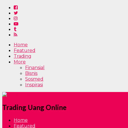
Home
Featured
Trading
More
Finansial
Bisnis
Sosmed
Inspirasi
Trading Uang Online
Home
Featured