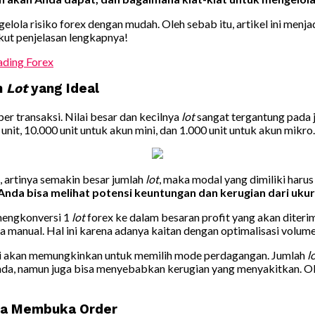
elola risiko forex dengan mudah. Oleh sebab itu, artikel ini menj
kut penjelasan lengkapnya!
ding Forex
n
Lot
yang Ideal
er transaksi. Nilai besar dan kecilnya
lot
sangat tergantung pada 
unit, 10.000 unit untuk akun mini, dan 1.000 unit untuk akun mikro.
 artinya semakin besar jumlah
lot
, maka modal yang dimiliki harus
 Anda bisa melihat potensi keuntungan dan kerugian dari uku
mengkonversi 1
lot
forex ke dalam besaran profit yang akan diteri
 manual. Hal ini karena adanya kaitan dengan optimalisasi volume 
si akan memungkinkan untuk memilih mode perdagangan. Jumlah
l
da, namun juga bisa menyebabkan kerugian yang menyakitkan. Ol
ika Membuka Order