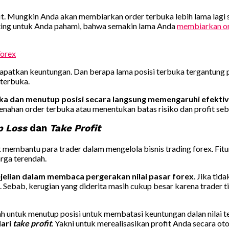
it. Mungkin Anda akan membiarkan order terbuka lebih lama lagi
nting untuk Anda pahami, bahwa semakin lama Anda
membiarkan or
orex
ndapatkan keuntungan. Dan berapa lama posisi terbuka tergantung 
 terbuka.
dan menutup posisi secara langsung memengaruhi efektivi
enahan order terbuka atau menentukan batas risiko dan profit s
p Loss
dan
Take Profit
 membantu para trader dalam mengelola bisnis trading forex. Fi
arga terendah.
lian dalam membaca pergerakan nilai pasar forex
. Jika ti
mal. Sebab, kerugian yang diderita masih cukup besar karena trad
ah untuk menutup posisi untuk membatasi keuntungan dalan nilai t
dari
take profit
. Yakni untuk merealisasikan profit Anda secara oto