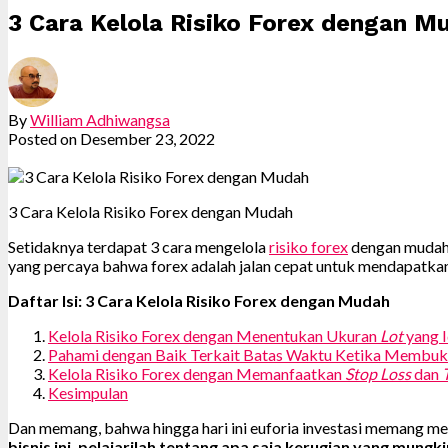
3 Cara Kelola Risiko Forex dengan M
By
William Adhiwangsa
Posted on
Desember 23, 2022
3 Cara Kelola Risiko Forex dengan Mudah
Setidaknya terdapat 3 cara mengelola
risiko forex
dengan mudah. 
yang percaya bahwa forex adalah jalan cepat untuk mendapatka
Daftar Isi: 3 Cara Kelola Risiko Forex dengan Mudah
Kelola Risiko Forex dengan Menentukan Ukuran
Lot
yang I
Pahami dengan Baik Terkait Batas Waktu Ketika Membuk
Kelola Risiko Forex dengan Memanfaatkan
Stop Loss
dan
Kesimpulan
Dan memang, bahwa hingga hari ini euforia investasi memang menj
bisnis ini, pelajarilah tentang apa saja kerugian yang mun