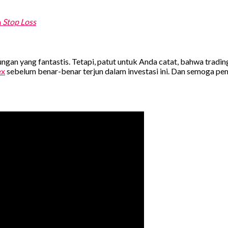
n
Stop Loss
n yang fantastis. Tetapi, patut untuk Anda catat, bahwa trading 
ex
sebelum benar-benar terjun dalam investasi ini. Dan semoga p