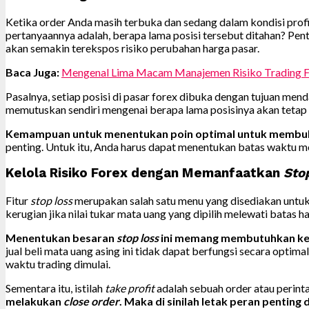
Ketika order Anda masih terbuka dan sedang dalam kondisi prof
pertanyaannya adalah, berapa lama posisi tersebut ditahan? Pe
akan semakin terekspos risiko perubahan harga pasar.
Baca Juga:
Mengenal Lima Macam Manajemen Risiko Trading F
Pasalnya, setiap posisi di pasar forex dibuka dengan tujuan me
memutuskan sendiri mengenai berapa lama posisinya akan tetap
Kemampuan untuk menentukan poin optimal untuk membuka 
penting. Untuk itu, Anda harus dapat menentukan batas waktu m
Kelola Risiko Forex dengan Memanfaatkan
Sto
Fitur
stop loss
merupakan salah satu menu yang disediakan untuk
kerugian jika nilai tukar mata uang yang dipilih melewati batas h
Menentukan besaran
stop loss
ini memang membutuhkan keje
jual beli mata uang asing ini tidak dapat berfungsi secara opti
waktu trading dimulai.
Sementara itu, istilah
take profit
adalah sebuah order atau perint
melakukan
close order
. Maka di sinilah letak peran penting 