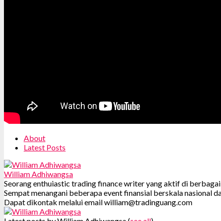
About
Latest Posts
William Adhiwangsa
Seorang enthuiastic trading finance writer yang aktif di berbag
Sempat menangani beberapa event finansial berskala nasional da
Dapat dikontak melalui email william@tradinguang.com
Latest posts by William Adhiwangsa
(
see all
)