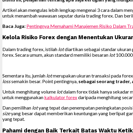
Artikel akan mengulas lebih lengkap mengenai 3 cara dalam meng
untuk menambah wawasan seputar dunia trading forex. Dan beri
Baca Juga:
Pentingnya Memahami Manajemen Risiko Dalam Tra
Kelola Risiko Forex dengan Menentukan Ukura
Dalam trading forex, istilah
lot
diartikan sebagai standar ukuran p
forex. Secara umum, akun standard memiliki besaran
lot
100.000 
Sementara itu, jumlah
lot
merupakan ukuran transaksi pada forex,
loss
semakin besar. Point pentingnya,
sebagai seorang trader,
Untuk menghitung volume
lot
dalam forex tidak hanya sekadar 
untuk menggunakan
kalkulator forex
daripada menghitung secara
Dan pemilihan
lot
yang tepat dan penempatan peningkatan posi
size
yang besar dapat memberikan keuntungan yang berlipat gan
yang tepat.
Pahami dengan Baik Terkait Batas Waktu Ket