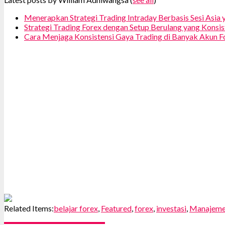
Menerapkan Strategi Trading Intraday Berbasis Sesi Asia 
Strategi Trading Forex dengan Setup Berulang yang Konsis
Cara Menjaga Konsistensi Gaya Trading di Banyak Akun F
Related Items:
belajar forex
,
Featured
,
forex
,
investasi
,
Manajeme