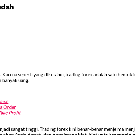
udah
Karena seperti yang diketahui, trading forex adalah satu bentuk 
n banyak uang.
deal
a Order
Take Profit
adi sangat tinggi. Trading forex kini benar-benar menjelma menja
gkin akan Anda dapat, dan bagaimana kiat-kiat untuk mengelol