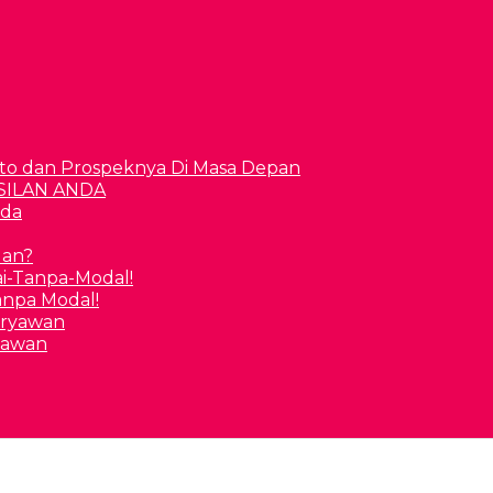
to dan Prospeknya Di Masa Depan
nda
uan?
Tanpa Modal!
yawan