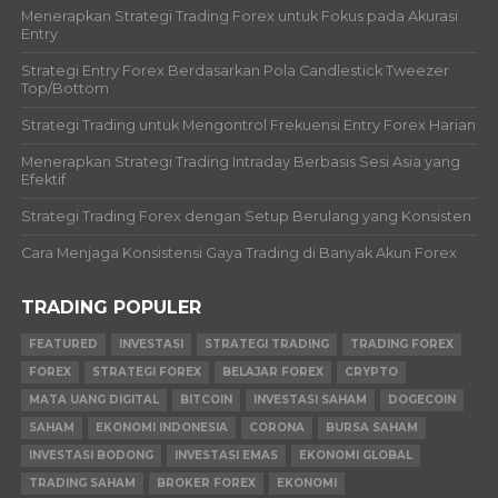
Menerapkan Strategi Trading Forex untuk Fokus pada Akurasi
Entry
Strategi Entry Forex Berdasarkan Pola Candlestick Tweezer
Top/Bottom
Strategi Trading untuk Mengontrol Frekuensi Entry Forex Harian
Menerapkan Strategi Trading Intraday Berbasis Sesi Asia yang
Efektif
Strategi Trading Forex dengan Setup Berulang yang Konsisten
Cara Menjaga Konsistensi Gaya Trading di Banyak Akun Forex
TRADING POPULER
FEATURED
INVESTASI
STRATEGI TRADING
TRADING FOREX
FOREX
STRATEGI FOREX
BELAJAR FOREX
CRYPTO
MATA UANG DIGITAL
BITCOIN
INVESTASI SAHAM
DOGECOIN
SAHAM
EKONOMI INDONESIA
CORONA
BURSA SAHAM
INVESTASI BODONG
INVESTASI EMAS
EKONOMI GLOBAL
TRADING SAHAM
BROKER FOREX
EKONOMI