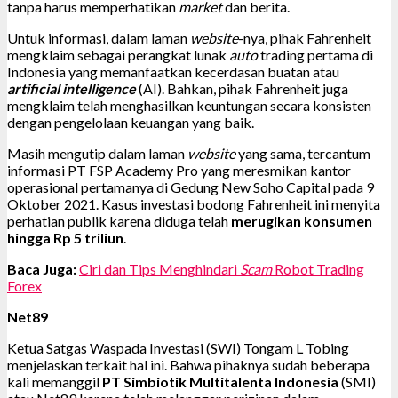
tanpa harus memperhatikan
market
dan berita.
Untuk informasi, dalam laman
website
-nya, pihak Fahrenheit
mengklaim sebagai perangkat lunak
auto
trading pertama di
Indonesia yang memanfaatkan kecerdasan buatan atau
artificial intelligence
(AI). Bahkan, pihak Fahrenheit juga
mengklaim telah menghasilkan keuntungan secara konsisten
dengan pengelolaan keuangan yang baik.
Masih mengutip dalam laman
website
yang sama, tercantum
informasi PT FSP Academy Pro yang meresmikan kantor
operasional pertamanya di Gedung New Soho Capital pada 9
Oktober 2021. Kasus investasi bodong Fahrenheit ini menyita
perhatian publik karena diduga telah
merugikan konsumen
hingga Rp 5 triliun
.
Baca Juga:
Ciri dan Tips Menghindari
Scam
Robot Trading
Forex
Net89
Ketua Satgas Waspada Investasi (SWI) Tongam L Tobing
menjelaskan terkait hal ini. Bahwa pihaknya sudah beberapa
kali memanggil
PT Simbiotik Multitalenta Indonesia
(SMI)