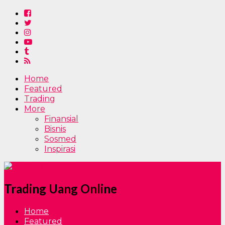
Home
Featured
Trading
More
Finansial
Bisnis
Sosmed
Inspirasi
Trading Uang Online
Home
Featured