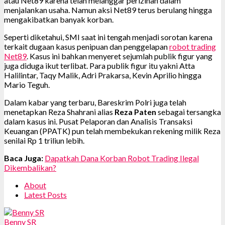
atau Net89 karena telah melanggar perizinan dalam
menjalankan usaha. Namun aksi Net89 terus berulang hingga
mengakibatkan banyak korban.
Seperti diketahui, SMI saat ini tengah menjadi sorotan karena
terkait dugaan kasus penipuan dan penggelapan
robot trading
Net89
. Kasus ini bahkan menyeret sejumlah publik figur yang
juga diduga ikut terlibat. Para publik figur itu yakni Atta
Halilintar, Taqy Malik, Adri Prakarsa, Kevin Aprilio hingga
Mario Teguh.
Dalam kabar yang terbaru, Bareskrim Polri juga telah
menetapkan Reza Shahrani alias
Reza Paten
sebagai tersangka
dalam kasus ini. Pusat Pelaporan dan Analisis Transaksi
Keuangan (PPATK) pun telah membekukan rekening milik Reza
senilai Rp 1 triliun lebih.
Baca Juga:
Dapatkah Dana Korban Robot Trading Ilegal
Dikembalikan?
About
Latest Posts
Benny SR