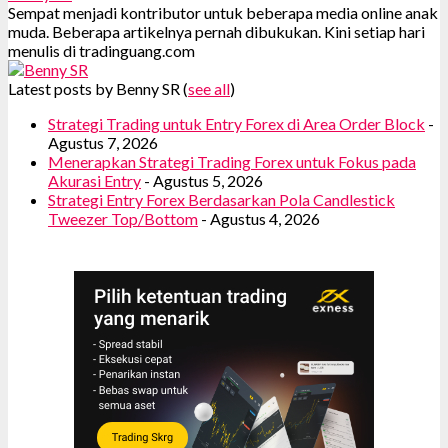
Sempat menjadi kontributor untuk beberapa media online anak
muda. Beberapa artikelnya pernah dibukukan. Kini setiap hari
menulis di tradinguang.com
Latest posts by Benny SR
(
see all
)
Strategi Trading untuk Entry Forex di Area Order Block
-
Agustus 7, 2026
Menerapkan Strategi Trading Forex untuk Fokus pada
Akurasi Entry
- Agustus 5, 2026
Strategi Entry Forex Berdasarkan Pola Candlestick
Tweezer Top/Bottom
- Agustus 4, 2026