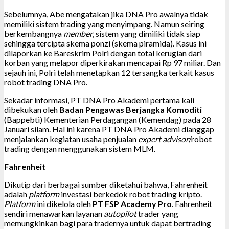
Sebelumnya, Abe mengatakan jika DNA Pro awalnya tidak
memiliki sistem trading yang menyimpang. Namun seiring
berkembangnya
member
, sistem yang dimiliki tidak siap
sehingga tercipta skema ponzi (skema piramida). Kasus ini
dilaporkan ke Bareskrim Polri dengan total kerugian dari
korban yang melapor diperkirakan mencapai Rp 97 miliar. Dan
sejauh ini, Polri telah menetapkan 12 tersangka terkait kasus
robot trading DNA Pro.
Sekadar informasi, PT DNA Pro Akademi pertama kali
dibekukan oleh
Badan Pengawas Berjangka Komoditi
(Bappebti) Kementerian Perdagangan (Kemendag) pada 28
Januari silam. Hal ini karena PT DNA Pro Akademi dianggap
menjalankan kegiatan usaha penjualan
expert advisor
/robot
trading dengan menggunakan sistem MLM.
Fahrenheit
Dikutip dari berbagai sumber diketahui bahwa, Fahrenheit
adalah
platform
investasi berkedok robot trading kripto.
Platform
ini dikelola oleh
PT FSP Academy Pro
. Fahrenheit
sendiri menawarkan layanan
autopilot
trader yang
memungkinkan bagi para tradernya untuk dapat bertrading