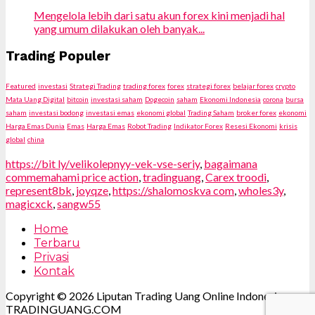
Mengelola lebih dari satu akun forex kini menjadi hal
yang umum dilakukan oleh banyak...
Trading Populer
Featured
investasi
Strategi Trading
trading forex
forex
strategi forex
belajar forex
crypto
Mata Uang Digital
bitcoin
investasi saham
Dogecoin
saham
Ekonomi Indonesia
corona
bursa
saham
investasi bodong
investasi emas
ekonomi global
Trading Saham
broker forex
ekonomi
Harga Emas Dunia
Emas
Harga Emas
Robot Trading
Indikator Forex
Resesi Ekonomi
krisis
global
china
https://bit ly/velikolepnyy-vek-vse-seriy
,
bagaimana
commemahami price action
,
tradinguang
,
Carex troodi
,
represent8bk
,
joyqze
,
https://shalomoskva com
,
wholes3y
,
magicxck
,
sangw55
Home
Terbaru
Privasi
Kontak
Copyright © 2026 Liputan Trading Uang Online Indonesia.
TRADINGUANG.COM