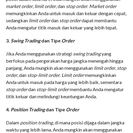
market order
,
limit order
, dan
stop order
.
Market order
memungkinkan Anda untuk masuk dan keluar dengan cepat,
sedangkan
limit order
dan
stop order
dapat membantu
Anda mengatur titik masuk dan keluar yang lebih tepat.
3.
Swing Trading
dan Tipe
Order
Jika Anda menggunakan strategi
swing trading
yang
berfokus pada pergerakan harga jangka menengah hingga
panjang, Anda mungkin akan menggunakan
limit order
,
stop
order
, dan
stop-limit order
.
Limit order
memungkinkan
Anda untuk masuk pada harga yang lebih baik, sementara
stop order
dan
stop-limit order
membantu Anda mengatur
titik keluar dan melindungi keuntungan Anda.
4.
Position Trading
dan Tipe
Order
Dalam
position trading
, di mana posisi dijaga dalam jangka
waktu yang lebih lama, Anda mungkin akan menggunakan