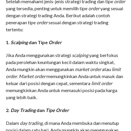
Setelah memahami jenis-jenis strategi trading dan tipe
order
yang tersedia, penting untuk memilih tipe
order
yang sesuai
dengan strategi trading Anda. Berikut adalah contoh
penerapan tipe
order
sesuai dengan strategi trading
tertentu:
1.
Scalping
dan Tipe
Order
Jika Anda menggunakan strategi
scalping
yang berfokus
pada perolehan keuntungan kecil dalam waktu singkat,
Anda mungkin akan menggunakan
market order
atau
limit
order
.
Market order
memungkinkan Anda untuk masuk dan
keluar dari posisi dengan cepat, sementara
limit order
memungkinkan Anda untuk memasuki posisi pada harga
yang lebih baik.
2.
Day Trading
dan
Tipe Order
Dalam
day trading
, di mana Anda membuka dan menutup
posisi dalam satu hari, Anda mungkin akan menggunakan