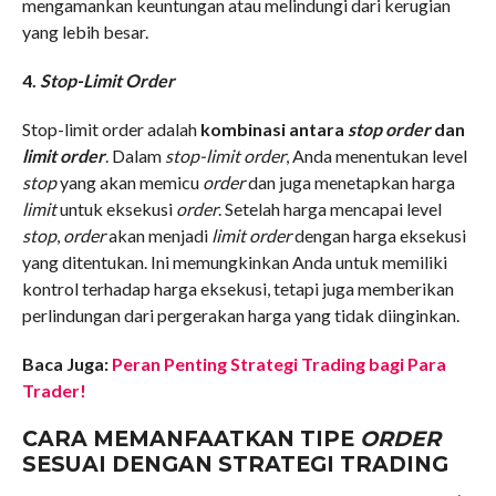
mengamankan keuntungan atau melindungi dari kerugian
yang lebih besar.
4.
Stop-Limit Order
Stop-limit order adalah
kombinasi antara
stop order
dan
limit order
. Dalam
stop-limit order
, Anda menentukan level
stop
yang akan memicu
order
dan juga menetapkan harga
limit
untuk eksekusi
order
. Setelah harga mencapai level
stop
,
order
akan menjadi
limit order
dengan harga eksekusi
yang ditentukan. Ini memungkinkan Anda untuk memiliki
kontrol terhadap harga eksekusi, tetapi juga memberikan
perlindungan dari pergerakan harga yang tidak diinginkan.
Baca Juga:
Peran Penting Strategi Trading bagi Para
Trader!
CARA MEMANFAATKAN TIPE
ORDER
SESUAI DENGAN STRATEGI TRADING