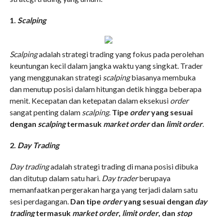
1.
Scalping
Scalping
adalah strategi trading yang fokus pada perolehan
keuntungan kecil dalam jangka waktu yang singkat. Trader
yang menggunakan strategi
scalping
biasanya membuka
dan menutup posisi dalam hitungan detik hingga beberapa
menit. Kecepatan dan ketepatan dalam eksekusi
order
sangat penting dalam
scalping
.
Tipe
order
yang sesuai
dengan
scalping
termasuk
market order
dan
limit order
.
2.
Day Trading
Day trading
adalah strategi trading di mana posisi dibuka
dan ditutup dalam satu hari.
Day trader
berupaya
memanfaatkan pergerakan harga yang terjadi dalam satu
sesi perdagangan.
Dan tipe
order
yang sesuai dengan
day
trading
termasuk
market order
,
limit order
, dan
stop