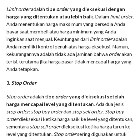
Limit order
adalah
tipe
order
yang dieksekusi dengan
harga yang ditentukan atau lebih baik
. Dalam
limit order
,
Anda menentukan harga maksimum yang bersedia Anda
bayar saat membeli atau harga minimum yang Anda
inginkan saat menjual. Keuntungan dari
limit order
adalah
Anda memiliki kontrol penuh atas harga eksekusi. Namun,
kekurangannya adalah tidak ada jaminan bahwa
order
akan
terisi, terutama jika harga pasar tidak mencapai harga yang
Anda tetapkan.
3.
Stop Order
Stop order
adalah
tipe
order
yang dieksekusi setelah
harga mencapai level yang ditentukan
. Ada dua jenis
stop order
:
stop buy order
dan
stop sell order
.
Stop buy
order
dieksekusi ketika harga naik ke level yang ditentukan,
sementara
stop sell order
dieksekusi ketika harga turun ke
level yang ditentukan.
Stop order
sering digunakan untuk