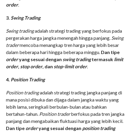
order
.
3.
Swing Trading
Swing trading
adalah strategi trading yang berfokus pada
pergerakan harga jangka menengah hingga panjang.
Swing
trader
mencoba menangkap tren harga yang lebih besar
dalam beberapa hari hingga beberapa minggu.
Dan tipe
order
yang sesuai dengan
swing trading
termasuk
limit
order
,
stop order
, dan
stop-limit order
.
4.
Position Trading
Position trading
adalah strategi trading jangka panjang di
mana posisi dibuka dan dijaga dalam jangka waktu yang
lebih lama, seringkali berbulan-bulan atau bahkan
bertahun-tahun.
Position trader
berfokus pada tren jangka
panjang dan mengabaikan fluktuasi harga yang lebih kecil.
Dan tipe
order
yang sesuai dengan
position trading