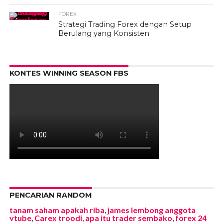
FOREX
Strategi Trading Forex dengan Setup
Berulang yang Konsisten
KONTES WINNING SEASON FBS
PENCARIAN RANDOM
tanam saham apakah riba
,
james lembong anggota
vtube
,
Carex troodi
,
apa itu trader sembako
,
forex 24