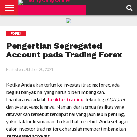
HOME
FEATURED
TRADING
MORE
FOREX
Pengertian Segregated
Account pada Trading Forex
Posted on
Oktober 20, 2021
Ketika Anda akan terjun ke investasi trading forex, ada
begitu banyak hal yang harus dipertimbangkan.
Diantaranya adalah
fasilitas trading
, teknologi
platform
dan syarat yang lainnya. Namun, dari semua fasilitas yang
ditawarkan tersebut terdapat hal yang jauh lebih penting,
yakni faktor keamanan. Terkait hal tersebut, Anda sebagai
calon investor trading forex haruslah mempertimbangkan
segregated account
.