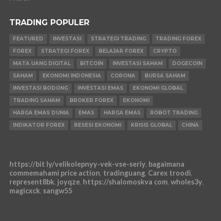
TRADING POPULER
FEATURED
INVESTASI
STRATEGI TRADING
TRADING FOREX
FOREX
STRATEGI FOREX
BELAJAR FOREX
CRYPTO
MATA UANG DIGITAL
BITCOIN
INVESTASI SAHAM
DOGECOIN
SAHAM
EKONOMI INDONESIA
CORONA
BURSA SAHAM
INVESTASI BODONG
INVESTASI EMAS
EKONOMI GLOBAL
TRADING SAHAM
BROKER FOREX
EKONOMI
HARGA EMAS DUNIA
EMAS
HARGA EMAS
ROBOT TRADING
INDIKATOR FOREX
RESESI EKONOMI
KRISIS GLOBAL
CHINA
https://bit ly/velikolepnyy-vek-vse-seriy
,
bagaimana
commemahami price action
,
tradinguang
,
Carex troodi
,
represent8bk
,
joyqze
,
https://shalomoskva com
,
wholes3y
,
magicxck
,
sangw55