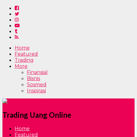
Home
Featured
Trading
More
Finansial
Bisnis
Sosmed
Inspirasi
Trading Uang Online
Home
Featured