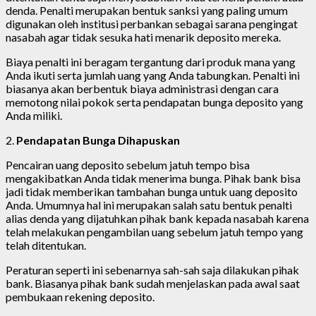
denda. Penalti merupakan bentuk sanksi yang paling umum
digunakan oleh institusi perbankan sebagai sarana pengingat
nasabah agar tidak sesuka hati menarik deposito mereka.
Biaya penalti ini beragam tergantung dari produk mana yang
Anda ikuti serta jumlah uang yang Anda tabungkan. Penalti ini
biasanya akan berbentuk biaya administrasi dengan cara
memotong nilai pokok serta pendapatan bunga deposito yang
Anda miliki.
2.
Pendapatan Bunga Dihapuskan
Pencairan uang deposito sebelum jatuh tempo bisa
mengakibatkan Anda tidak menerima bunga. Pihak bank bisa
jadi tidak memberikan tambahan bunga untuk uang deposito
Anda. Umumnya hal ini merupakan salah satu bentuk penalti
alias denda yang dijatuhkan pihak bank kepada nasabah karena
telah melakukan pengambilan uang sebelum jatuh tempo yang
telah ditentukan.
Peraturan seperti ini sebenarnya sah-sah saja dilakukan pihak
bank. Biasanya pihak bank sudah menjelaskan pada awal saat
pembukaan rekening deposito.