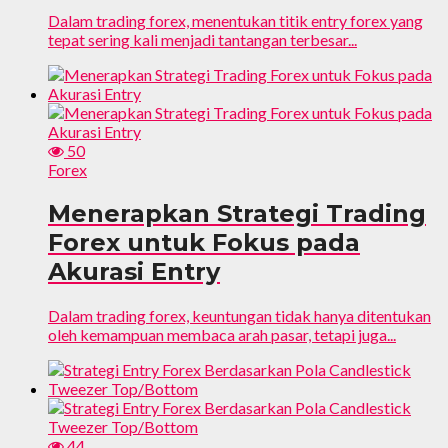
Dalam trading forex, menentukan titik entry forex yang
tepat sering kali menjadi tantangan terbesar...
50
Forex
Menerapkan Strategi Trading
Forex untuk Fokus pada
Akurasi Entry
Dalam trading forex, keuntungan tidak hanya ditentukan
oleh kemampuan membaca arah pasar, tetapi juga...
44