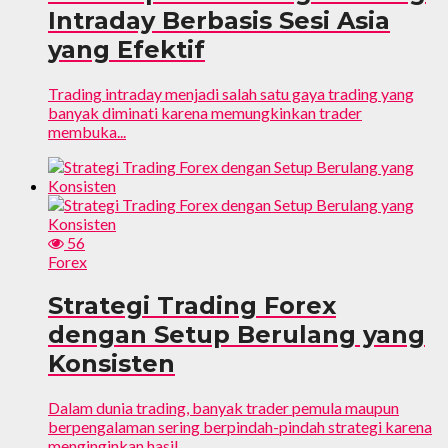
Intraday Berbasis Sesi Asia
yang Efektif
Trading intraday menjadi salah satu gaya trading yang
banyak diminati karena memungkinkan trader
membuka...
56
Forex
Strategi Trading Forex
dengan Setup Berulang yang
Konsisten
Dalam dunia trading, banyak trader pemula maupun
berpengalaman sering berpindah-pindah strategi karena
menginginkan hasil...