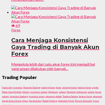
69
Forex
Cara Menjaga Konsistensi
Gaya Trading di Banyak Akun
Forex
Mengelola lebih dari satu akun forex kini menjadi hal
yang umum dilakukan oleh banyak...
Trading Populer
Featured
investasi
Strategi Trading
trading forex
forex
strategi forex
belajar forex
crypto
Mata Uang Digital
bitcoin
investasi saham
Dogecoin
saham
Ekonomi Indonesia
corona
bursa
saham
investasi bodong
investasi emas
ekonomi global
Trading Saham
broker forex
ekonomi
Harga Emas Dunia
Emas
Harga Emas
Robot Trading
Indikator Forex
Resesi Ekonomi
krisis