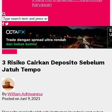
Karyawan
Finansial
3 Risiko Cairkan Deposito Sebelum
Jatuh Tempo
By
William Adhiwangsa
Posted on
Juni 9, 2021
Deposito menjadi salah satu instrumen investasi yang cukup