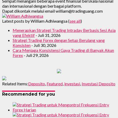
Sempat menangani beberapa event finansial berskala nasional
dan internasional dengan berbagai platform.
Dapat dikontak melalui email william@tradinguang.com
Latest posts by William Adhiwangsa
(
see all
)
Menerapkan Strategi Trading Intraday Berbasis Sesi Asia
yang Efektif
- Juli 31, 2026
Strategi Trading Forex dengan Setup Berulang yang
Konsisten
- Juli 30, 2026
Cara Menjaga Konsistensi Gaya Trading di Banyak Akun
Forex
- Juli 29, 2026
Related Items:
Deposito
,
Featured
,
investasi
,
Investasi Deposito
Recommended for you