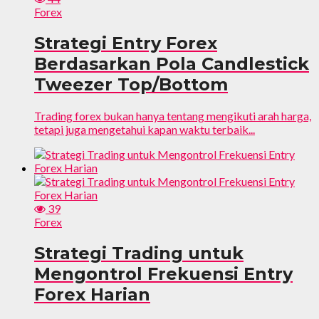
Forex
Strategi Entry Forex
Berdasarkan Pola Candlestick
Tweezer Top/Bottom
Trading forex bukan hanya tentang mengikuti arah harga,
tetapi juga mengetahui kapan waktu terbaik...
39
Forex
Strategi Trading untuk
Mengontrol Frekuensi Entry
Forex Harian