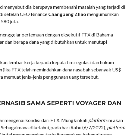
d menyebut dia berupaya membenahi masalah yang terjadi di
adi setelah CEO Binance
Changpeng Zhao
mengumumkan
580 juta.
d menggelar pertemuan dengan eksekutif FTX di Bahama
ar dan berapa dana yang dibutuhkan untuk menutupi
an lembar kerja kepada kepala tim regulasi dan hukum
n jika FTX telah memindahkan dana nasabah sebanyak US$
ga memuat jenis-jenis penggunaan uang tersebut.
ERNASIB SAMA SEPERTI VOYAGER DAN
ar mengenai kondisi dari FTX. Mungkinkah
platform
ini akan
 Sebagaimana diketahui, pada hari Rabu (6/7/2022),
platform
 Digital mengumumkan terkait pengajuan kebangkrutan.