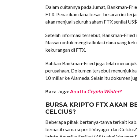
Dalam cuitannya pada Jumat, Bankman-Frie
FTX. Penarikan dana besar-besaran ini terj
akan menjual seluruh saham FTX senilai US$ 
Setelah informasi tersebut, Bankman-Frie
Nassau untuk mengkalkulasi dana yang kelu
kekurangan di FTX.
Bahkan Bankman-Fried juga telah menunjukk
perusahaan. Dokumen tersebut menunjukka
10 miliar ke Alameda. Selain itu dokumen ju
Baca Juga:
Apa Itu
Crypto Winter
?
BURSA KRIPTO FTX AKAN B
CELCIUS?
Beberapa pihak bertanya-tanya terkait kab
bernasib sama seperti Voyager dan Celcius?
kripto Amerika Serikat (AS) yakni Voyager