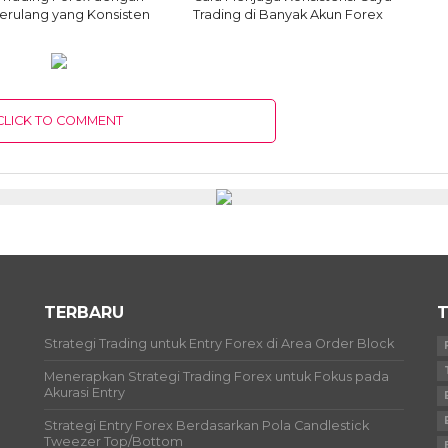
erulang yang Konsisten
Trading di Banyak Akun Forex
CLICK TO COMMENT
TERBARU
T
Strategi Trading untuk Entry Forex di Area Order Block
Menerapkan Strategi Trading Forex untuk Fokus pada
Akurasi Entry
Strategi Entry Forex Berdasarkan Pola Candlestick
Tweezer Top/Bottom