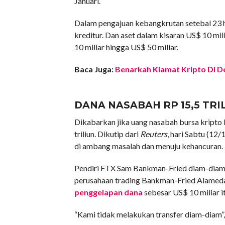
Januari.
Dalam pengajuan kebangkrutan setebal 23 h
kreditur. Dan aset dalam kisaran US$ 10 mil
10 miliar hingga US$ 50 miliar.
Baca Juga:
Benarkah Kiamat Kripto Di 
DANA NASABAH RP 15,5 TRI
Dikabarkan jika uang nasabah bursa kripto 
triliun. Dikutip dari
Reuters
, hari Sabtu (12
di ambang masalah dan menuju kehancuran.
Pendiri FTX Sam Bankman-Fried diam-diam 
perusahaan trading Bankman-Fried Alamed
penggelapan dana
sebesar US$ 10 miliar it
“Kami tidak melakukan transfer diam-diam”,