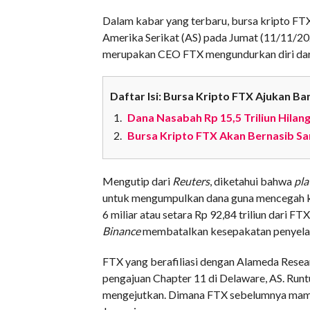
Dalam kabar yang terbaru, bursa kripto FT
Amerika Serikat (AS) pada Jumat (11/11/2
merupakan CEO FTX mengundurkan diri dari 
Daftar Isi: Bursa Kripto FTX Ajukan Ba
Dana Nasabah Rp 15,5 Triliun Hilan
Bursa Kripto FTX Akan Bernasib Sa
Mengutip dari
Reuters
, diketahui bahwa
pla
untuk mengumpulkan dana guna mencegah ke
6 miliar atau setara Rp 92,84 triliun dari F
Binance
membatalkan kesepakatan penyelama
FTX yang berafiliasi dengan Alameda Resear
pengajuan Chapter 11 di Delaware, AS. Run
mengejutkan. Dimana FTX sebelumnya mampu