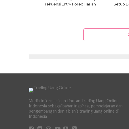
Frekuensi Entry Forex Harian
Setup B
Media Informasi dan Liputan Trading Uang Online
Indonesia sebagai bahan inspirasi, pembelajaran dan
pengembangan dunia bisnis trading uang online di
Indonesia