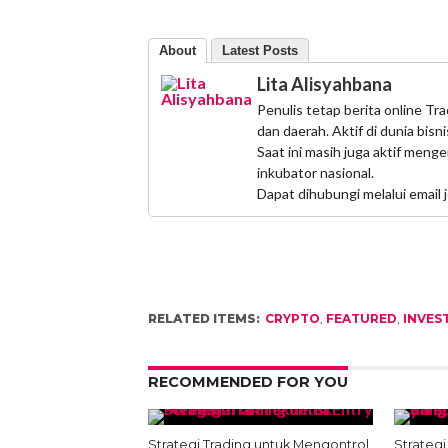
About
Latest Posts
Lita Alisyahbana
Penulis tetap berita online Tr
dan daerah. Aktif di dunia bi
Saat ini masih juga aktif men
inkubator nasional.
Dapat dihubungi melalui email
RELATED ITEMS:
CRYPTO
,
FEATURED
,
INVES
RECOMMENDED FOR YOU
Strategi Trading untuk Mengontrol
Strateg