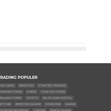
RADING POPULER
FEATURED
INVESTASI
STRATEGI TRADING
TRADING FOREX
FOREX
STRATEGI FOREX
BELAJAR FOREX
CRYPTO
MATA UANG DIGITAL
BITCOIN
INVESTASI SAHAM
DOGECOIN
SAHAM
EKONOMI INDONESIA
CORONA
BURSA SAHAM