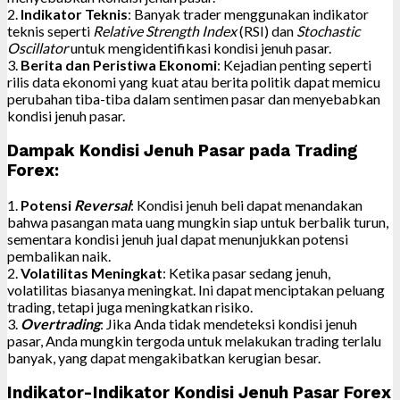
2.
Indikator Teknis
: Banyak trader menggunakan indikator
teknis seperti
Relative Strength Index
(RSI) dan
Stochastic
Oscillator
untuk mengidentifikasi kondisi jenuh pasar.
3.
Berita dan Peristiwa Ekonomi
: Kejadian penting seperti
rilis data ekonomi yang kuat atau berita politik dapat memicu
perubahan tiba-tiba dalam sentimen pasar dan menyebabkan
kondisi jenuh pasar.
Dampak Kondisi Jenuh Pasar pada Trading
Forex:
1.
Potensi
Reversal
: Kondisi jenuh beli dapat menandakan
bahwa pasangan mata uang mungkin siap untuk berbalik turun,
sementara kondisi jenuh jual dapat menunjukkan potensi
pembalikan naik.
2.
Volatilitas Meningkat
: Ketika pasar sedang jenuh,
volatilitas biasanya meningkat. Ini dapat menciptakan peluang
trading, tetapi juga meningkatkan risiko.
3.
Overtrading
: Jika Anda tidak mendeteksi kondisi jenuh
pasar, Anda mungkin tergoda untuk melakukan trading terlalu
banyak, yang dapat mengakibatkan kerugian besar.
Indikator-Indikator Kondisi Jenuh Pasar Forex