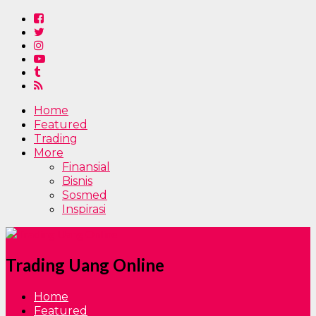
Home
Featured
Trading
More
Finansial
Bisnis
Sosmed
Inspirasi
Trading Uang Online
Home
Featured