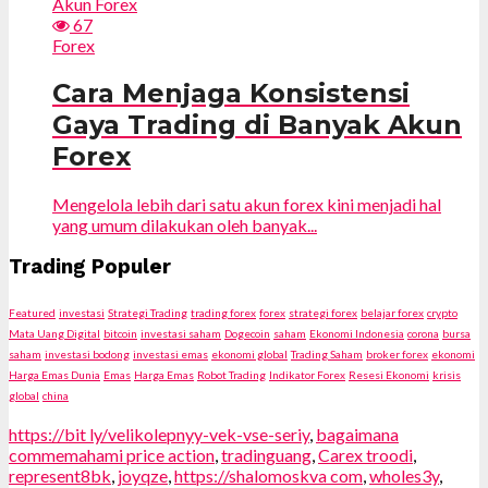
67
Forex
Cara Menjaga Konsistensi
Gaya Trading di Banyak Akun
Forex
Mengelola lebih dari satu akun forex kini menjadi hal
yang umum dilakukan oleh banyak...
Trading Populer
Featured
investasi
Strategi Trading
trading forex
forex
strategi forex
belajar forex
crypto
Mata Uang Digital
bitcoin
investasi saham
Dogecoin
saham
Ekonomi Indonesia
corona
bursa
saham
investasi bodong
investasi emas
ekonomi global
Trading Saham
broker forex
ekonomi
Harga Emas Dunia
Emas
Harga Emas
Robot Trading
Indikator Forex
Resesi Ekonomi
krisis
global
china
https://bit ly/velikolepnyy-vek-vse-seriy
,
bagaimana
commemahami price action
,
tradinguang
,
Carex troodi
,
represent8bk
,
joyqze
,
https://shalomoskva com
,
wholes3y
,