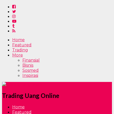
Home
Featured
Trading
More
Finansial
Bisnis
Sosmed
Inspirasi
Trading Uang Online
Home
Featured