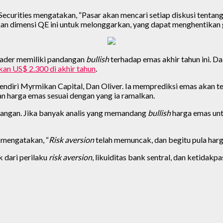
ecurities mengatakan, “Pasar akan mencari setiap diskusi tentan
 dimensi QE ini untuk melonggarkan, yang dapat menghentikan g
Trader memiliki pandangan
bullish
terhadap emas akhir tahun ini. 
an US$ 2.300 di akhir tahun
.
pendiri Myrmikan Capital, Dan Oliver. Ia memprediksi emas akan 
an harga emas sesuai dengan yang ia ramalkan.
langan. Jika banyak analis yang memandang
bullish
harga emas unt
mengatakan, “
Risk aversion
telah memuncak, dan begitu pula harg
 dari perilaku
risk aversion
, likuiditas bank sentral, dan ketidak