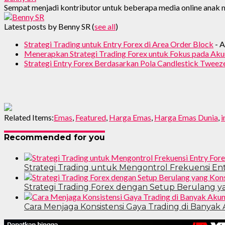
Sempat menjadi kontributor untuk beberapa media online anak mu
Latest posts by Benny SR
(
see all
)
Strategi Trading untuk Entry Forex di Area Order Block
- A
Menerapkan Strategi Trading Forex untuk Fokus pada Akur
Strategi Entry Forex Berdasarkan Pola Candlestick Twee
Related Items:
Emas
,
Featured
,
Harga Emas
,
Harga Emas Dunia
,
i
Recommended for you
Strategi Trading untuk Mengontrol Frekuensi Ent
Strategi Trading Forex dengan Setup Berulang y
Cara Menjaga Konsistensi Gaya Trading di Banyak