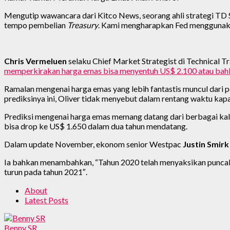
Mengutip wawancara dari Kitco News, seorang ahli strategi TD S
tempo pembelian
Treasury
. Kami mengharapkan Fed menggunakan
Chris Vermeluen
selaku Chief Market Strategist di Technical 
memperkirakan harga emas bisa menyentuh US$ 2.100 atau bahk
Ramalan mengenai harga emas yang lebih fantastis muncul dari 
prediksinya ini, Oliver tidak menyebut dalam rentang waktu kap
Prediksi mengenai harga emas memang datang dari berbagai ka
bisa drop ke US$ 1.650 dalam dua tahun mendatang.
Dalam update November, ekonom senior Westpac
Justin Smirk
Ia bahkan menambahkan, “Tahun 2020 telah menyaksikan puncak
turun pada tahun 2021″.
About
Latest Posts
Benny SR