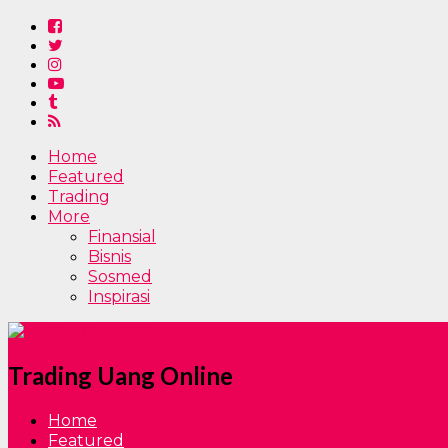
Home
Featured
Trading
More
Finansial
Bisnis
Sosmed
Inspirasi
Trading Uang Online
Home
Featured