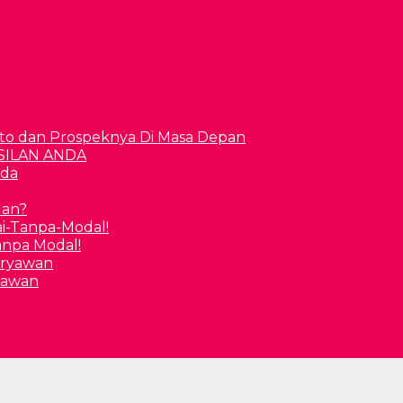
to dan Prospeknya Di Masa Depan
nda
uan?
Tanpa Modal!
yawan