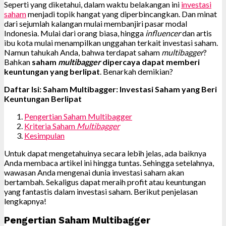
Seperti yang diketahui, dalam waktu belakangan ini
investasi
saham
menjadi topik hangat yang diperbincangkan. Dan minat
dari sejumlah kalangan mulai membanjiri pasar modal
Indonesia. Mulai dari orang biasa, hingga
influencer
dan artis
ibu kota mulai menampilkan unggahan terkait investasi saham.
Namun tahukah Anda, bahwa terdapat saham
multibagger
?
Bahkan
saham
multibagger
dipercaya dapat memberi
keuntungan yang berlipat
. Benarkah demikian?
Daftar Isi: Saham Multibagger: Investasi Saham yang Beri
Keuntungan Berlipat
Pengertian Saham Multibagger
Kriteria Saham
Multibagger
Kesimpulan
Untuk dapat mengetahuinya secara lebih jelas, ada baiknya
Anda membaca artikel ini hingga tuntas. Sehingga setelahnya,
wawasan Anda mengenai dunia investasi saham akan
bertambah. Sekaligus dapat meraih profit atau keuntungan
yang fantastis dalam investasi saham. Berikut penjelasan
lengkapnya!
Pengertian Saham Multibagger