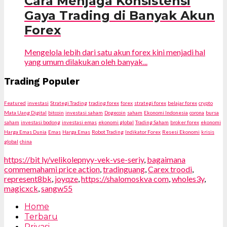
Cara Menjaga Konsistensi
Gaya Trading di Banyak Akun
Forex
Mengelola lebih dari satu akun forex kini menjadi hal
yang umum dilakukan oleh banyak...
Trading Populer
Featured
investasi
Strategi Trading
trading forex
forex
strategi forex
belajar forex
crypto
Mata Uang Digital
bitcoin
investasi saham
Dogecoin
saham
Ekonomi Indonesia
corona
bursa
saham
investasi bodong
investasi emas
ekonomi global
Trading Saham
broker forex
ekonomi
Harga Emas Dunia
Emas
Harga Emas
Robot Trading
Indikator Forex
Resesi Ekonomi
krisis
global
china
https://bit ly/velikolepnyy-vek-vse-seriy
,
bagaimana
commemahami price action
,
tradinguang
,
Carex troodi
,
represent8bk
,
joyqze
,
https://shalomoskva com
,
wholes3y
,
magicxck
,
sangw55
Home
Terbaru
Privasi