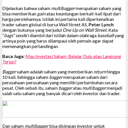
Dijelaskan bahwa saham
multibagger
merupakan saham yang
bisa memberikan
gain
atau keuntungan berkali-kali lipat dari
harga perolehannya. Istilah ini pertama kali diperkenalkan
trader saham global di bursa Wall Street AS,
Peter Lynch
dengan bukunya yang berjudul
One Up on Wall Street
. Kata
“
bags
” sendiri diambil dari istilah dalam olahraga
baseball
yang
artinya poin yang harus dilampaui oleh pemain agar dapat
memenangkan pertandingan.
Baca Juga:
Mau Investasi Saham, Belajar Dulu atau Langsung
Terjun?
Bagger
saham adalah saham yang memberikan
return
hingga
10 kali. Sehingga saham
bagger
merupakan saham dari
perusahaan-perusahaan yang memiliki pertumbuhan secara
pesat. Oleh sebab itu, saham
bagger
atau
multibagger
menjadi
salah satu saham yang banyak dicari oleh investor dan trader.
Dan saham
multibagger
bisa disimpan investor untuk