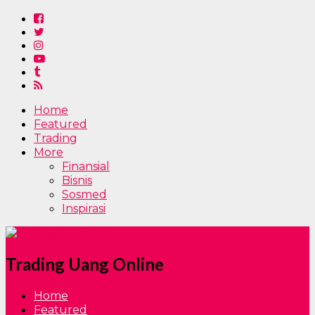
Home
Featured
Trading
More
Finansial
Bisnis
Sosmed
Inspirasi
Trading Uang Online
Home
Featured