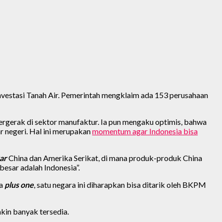
nvestasi Tanah Air. Pemerintah mengklaim ada 153 perusahaan
gerak di sektor manufaktur. Ia pun mengaku optimis, bahwa
r negeri. Hal ini merupakan
momentum agar Indonesia bisa
ar
China dan Amerika Serikat, di mana produk-produk China
esar adalah Indonesia”.
na
plus one
, satu negara ini diharapkan bisa ditarik oleh BKPM
kin banyak tersedia.