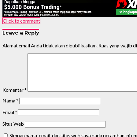
Click to comment
Leave a Reply
Alamat email Anda tidak akan dipublikasikan.
Ruas yang wajib d
Komentar
*
Nama
*
Email
*
Situs Web
Simpan nama, email, dan situs web saya pada peramban ini u