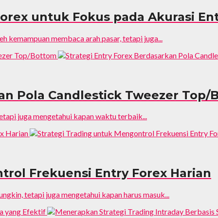
orex untuk Fokus pada Akurasi En
leh kemampuan membaca arah pasar, tetapi juga...
kan Pola Candlestick Tweezer Top/
etapi juga mengetahui kapan waktu terbaik...
trol Frekuensi Entry Forex Harian
gkin, tetapi juga mengetahui kapan harus masuk...