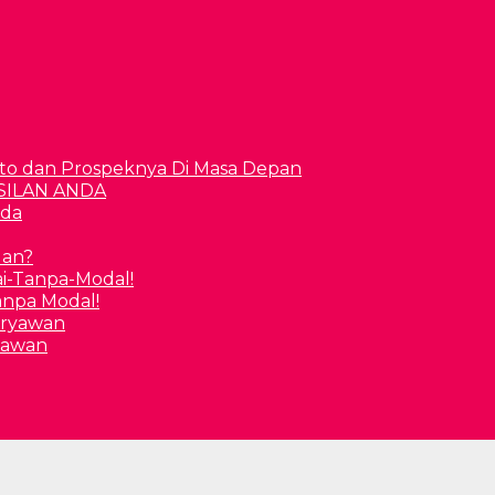
to dan Prospeknya Di Masa Depan
nda
uan?
Tanpa Modal!
yawan