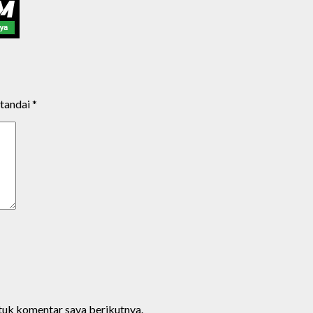
itandai
*
ntuk komentar saya berikutnya.