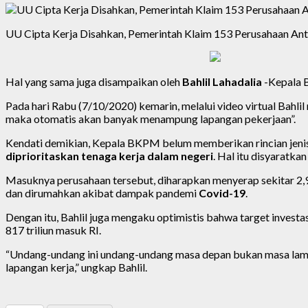
UU Cipta Kerja Disahkan, Pemerintah Klaim 153 Perusahaan An
Hal yang sama juga disampaikan oleh
Bahlil Lahadalia
-Kepala 
Pada hari Rabu (7/10/2020) kemarin, melalui video virtual Bah
maka otomatis akan banyak menampung lapangan pekerjaan”.
Kendati demikian, Kepala BKPM belum memberikan rincian jenis 
diprioritaskan tenaga kerja dalam negeri
. Hal itu disyaratka
Masuknya perusahaan tersebut, diharapkan menyerap sekitar 2,9 ju
dan dirumahkan akibat dampak pandemi
Covid-19
.
Dengan itu, Bahlil juga mengaku optimistis bahwa target invest
817 triliun masuk RI.
“Undang-undang ini undang-undang masa depan bukan masa lampa
lapangan kerja,” ungkap Bahlil.