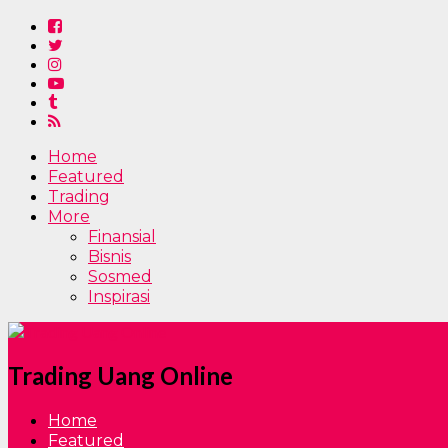
Home
Featured
Trading
More
Finansial
Bisnis
Sosmed
Inspirasi
Trading Uang Online
Home
Featured