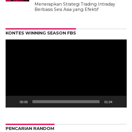
Menerapkan Strategi Trading Intraday
Berbasis Sesi Asia yang Efektif
Pe
KONTES WINNING SEASON FBS
Vi
00:00
01:04
PENCARIAN RANDOM