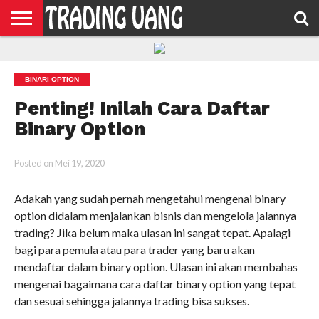
HOME
FEATURED
TRADING
MORE
BINARI OPTION
Penting! Inilah Cara Daftar
Binary Option
Posted on
Mei 19, 2020
Adakah yang sudah pernah mengetahui mengenai binary
option didalam menjalankan bisnis dan mengelola jalannya
trading? Jika belum maka ulasan ini sangat tepat. Apalagi
bagi para pemula atau para trader yang baru akan
mendaftar dalam binary option. Ulasan ini akan membahas
mengenai bagaimana cara daftar binary option yang tepat
dan sesuai sehingga jalannya trading bisa sukses.