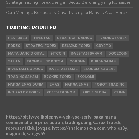
Strategi Trading Forex dengan Setup Berulang yang Konsisten
Cara Menjaga Konsistensi Gaya Trading di Banyak Akun Forex
TRADING POPULER
FEATURED
INVESTASI
STRATEGI TRADING
TRADING FOREX
FOREX
STRATEGI FOREX
BELAJAR FOREX
CRYPTO
MATA UANG DIGITAL
BITCOIN
INVESTASI SAHAM
DOGECOIN
SAHAM
EKONOMI INDONESIA
CORONA
BURSA SAHAM
INVESTASI BODONG
INVESTASI EMAS
EKONOMI GLOBAL
TRADING SAHAM
BROKER FOREX
EKONOMI
HARGA EMAS DUNIA
EMAS
HARGA EMAS
ROBOT TRADING
INDIKATOR FOREX
RESESI EKONOMI
KRISIS GLOBAL
CHINA
https://bit ly/velikolepnyy-vek-vse-seriy
,
bagaimana
commemahami price action
,
tradinguang
,
Carex troodi
,
represent8bk
,
joyqze
,
https://shalomoskva com
,
wholes3y
,
magicxck
,
sangw55