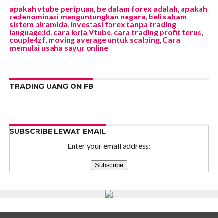
apakah vtube penipuan
,
be dalam forex adalah
,
apakah
redenominasi menguntungkan negara
,
beli saham
sistem piramida
,
Investasi forex tanpa trading
language:id
,
cara lerja Vtube
,
cara trading profit terus
,
couple4zf
,
moving average untuk scalping
,
Cara
memulai usaha sayur online
TRADING UANG ON FB
SUBSCRIBE LEWAT EMAIL
Enter your email address: