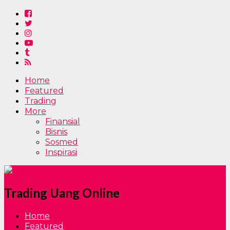
Home
Featured
Trading
More
Finansial
Bisnis
Sosmed
Inspirasi
Trading Uang Online
Home
Featured