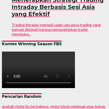
Intraday Berbasis Sesi Asia
yang Efektif
Trading intraday menjadi salah satu gaya trading yang
banyak diminati karena memungkinkan trader
membuka...
Kontes Winning Season FBS
Pencarian Random
apakah vtube itu berbahaya
,
vtube bisnis penipuan atau bukan
,