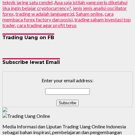
teknik jaring satu cendel
,
Apa saja istilah yang perlu diketahui
jika ingin belajar cryptocurrency?
,
jenis jenis analisi oscillator
fprex
,
trading w adalah language:id
,
Saham online
,
cara
membaca forex factory dan posisi
,
trading saham investasi top
trader
,
cara trading agar profit terus
Trading Uang on FB
Subscribe lewat Email
Enter your email address:
Media Informasi dan Liputan Trading Uang Online Indonesia
sebagai bahan inspirasi, pembelajaran dan pengembangan