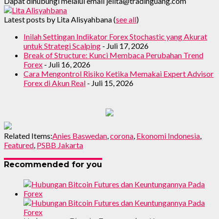
Dapat dihubungi melalui email jelita@tradinguang.com
Latest posts by Lita Alisyahbana
(
see all
)
Inilah Settingan Indikator Forex Stochastic yang Akurat
untuk Strategi Scalping
- Juli 17, 2026
Break of Structure: Kunci Membaca Perubahan Trend
Forex
- Juli 16, 2026
Cara Mengontrol Risiko Ketika Memakai Expert Advisor
Forex di Akun Real
- Juli 15, 2026
Related Items:
Anies Baswedan
,
corona
,
Ekonomi Indonesia
,
Featured
,
PSBB Jakarta
Recommended for you