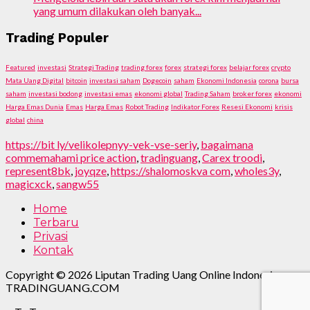
yang umum dilakukan oleh banyak...
Trading Populer
Featured
investasi
Strategi Trading
trading forex
forex
strategi forex
belajar forex
crypto
Mata Uang Digital
bitcoin
investasi saham
Dogecoin
saham
Ekonomi Indonesia
corona
bursa
saham
investasi bodong
investasi emas
ekonomi global
Trading Saham
broker forex
ekonomi
Harga Emas Dunia
Emas
Harga Emas
Robot Trading
Indikator Forex
Resesi Ekonomi
krisis
global
china
https://bit ly/velikolepnyy-vek-vse-seriy
,
bagaimana
commemahami price action
,
tradinguang
,
Carex troodi
,
represent8bk
,
joyqze
,
https://shalomoskva com
,
wholes3y
,
magicxck
,
sangw55
Home
Terbaru
Privasi
Kontak
Copyright © 2026 Liputan Trading Uang Online Indonesia.
TRADINGUANG.COM