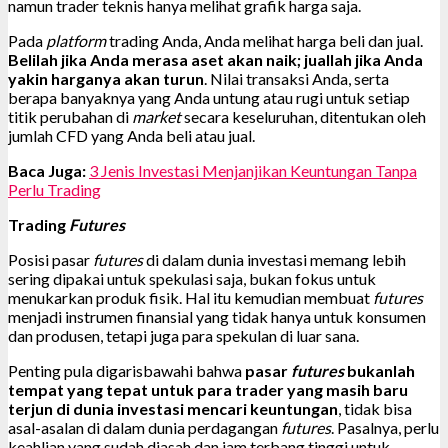
namun trader teknis hanya melihat grafik harga saja.
Pada
platform
trading Anda, Anda melihat harga beli dan jual.
Belilah jika Anda merasa aset akan naik; juallah jika Anda
yakin harganya akan turun
. Nilai transaksi Anda, serta
berapa banyaknya yang Anda untung atau rugi untuk setiap
titik perubahan di
market
secara keseluruhan, ditentukan oleh
jumlah CFD yang Anda beli atau jual.
Baca Juga:
3 Jenis Investasi Menjanjikan Keuntungan Tanpa
Perlu Trading
Trading
Futures
Posisi pasar
futures
di dalam dunia investasi memang lebih
sering dipakai untuk spekulasi saja, bukan fokus untuk
menukarkan produk fisik. Hal itu kemudian membuat
futures
menjadi instrumen finansial yang tidak hanya untuk konsumen
dan produsen, tetapi juga para spekulan di luar sana.
Penting pula digarisbawahi bahwa
pasar
futures
bukanlah
tempat yang tepat untuk para trader yang masih baru
terjun di dunia investasi mencari keuntungan
, tidak bisa
asal-asalan di dalam dunia perdagangan
futures
. Pasalnya, perlu
keahlian yang sudah diasah dan jam terbang tinggi untuk