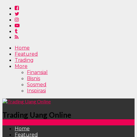
Home
Featured
Trading
More
Finansial
Bisnis
Sosmed
Inspirasi
Trading Uang Online
Home
Featured