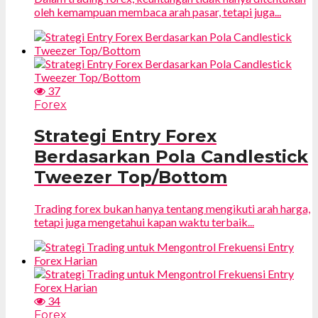
oleh kemampuan membaca arah pasar, tetapi juga...
37
Forex
Strategi Entry Forex
Berdasarkan Pola Candlestick
Tweezer Top/Bottom
Trading forex bukan hanya tentang mengikuti arah harga,
tetapi juga mengetahui kapan waktu terbaik...
34
Forex