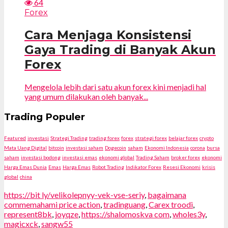
64
Forex
Cara Menjaga Konsistensi
Gaya Trading di Banyak Akun
Forex
Mengelola lebih dari satu akun forex kini menjadi hal
yang umum dilakukan oleh banyak...
Trading Populer
Featured
investasi
Strategi Trading
trading forex
forex
strategi forex
belajar forex
crypto
Mata Uang Digital
bitcoin
investasi saham
Dogecoin
saham
Ekonomi Indonesia
corona
bursa
saham
investasi bodong
investasi emas
ekonomi global
Trading Saham
broker forex
ekonomi
Harga Emas Dunia
Emas
Harga Emas
Robot Trading
Indikator Forex
Resesi Ekonomi
krisis
global
china
https://bit ly/velikolepnyy-vek-vse-seriy
,
bagaimana
commemahami price action
,
tradinguang
,
Carex troodi
,
represent8bk
,
joyqze
,
https://shalomoskva com
,
wholes3y
,
magicxck
,
sangw55