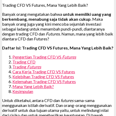
Trading CFD VS Futures, Mana Yang Lebih Baik?
Banyak orang mengatakan bahwa
untuk memiliki uang yang
berkembang, menabung saja tidak akan cukup
. Maka
banyak orang juga yang kini mencoba sejumlah investasi
sebagai ladang untuk menambah pundi-pundi, diantaranya
dengan trading CFD dan
Futures
. Namun, mana yang lebih baik
diantara CFD dan Futures?
Daftar Isi: Trading CFD VS Futures, Mana Yang Lebih Baik?
Pengertian Trading CFD VS
Futures
Trading CFD
Trading
Futures
Cara Kerja Trading CFD VS Futures
Kelebihan Trading CFD VS Futures
Kelemahan Trading CFD VS Futures
Mana Yang Lebih Baik?
Kesimpulan
Untuk diketahui, antara CFD dan
futures
sama-sama
menggunakan istilah derivatif. Dan orang-orang menggunakan
derivatif untuk dua tujuan utama yaitu, untuk melindungi nilai
dari risiko dan untuk menghasilkan keuntungan. Di bawah