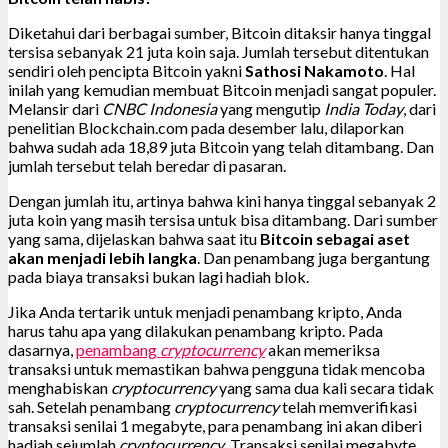
Diketahui dari berbagai sumber, Bitcoin ditaksir hanya tinggal
tersisa sebanyak 21 juta koin saja. Jumlah tersebut ditentukan
sendiri oleh pencipta Bitcoin yakni
Sathosi Nakamoto
. Hal
inilah yang kemudian membuat Bitcoin menjadi sangat populer.
Melansir dari
CNBC Indonesia
yang mengutip
India Today
, dari
penelitian Blockchain.com pada desember lalu, dilaporkan
bahwa sudah ada 18,89 juta Bitcoin yang telah ditambang. Dan
jumlah tersebut telah beredar di pasaran.
Dengan jumlah itu, artinya bahwa kini hanya tinggal sebanyak 2
juta koin yang masih tersisa untuk bisa ditambang. Dari sumber
yang sama, dijelaskan bahwa saat itu
Bitcoin sebagai aset
akan menjadi lebih langka
. Dan penambang juga bergantung
pada biaya transaksi bukan lagi hadiah blok.
Jika Anda tertarik untuk menjadi penambang kripto, Anda
harus tahu apa yang dilakukan penambang kripto. Pada
dasarnya,
penambang
cryptocurrency
akan memeriksa
transaksi untuk memastikan bahwa pengguna tidak mencoba
menghabiskan
cryptocurrency
yang sama dua kali secara tidak
sah. Setelah penambang
cryptocurrency
telah memverifikasi
transaksi senilai 1 megabyte, para penambang ini akan diberi
hadiah sejumlah
cryptocurrency
. Transaksi senilai megabyte