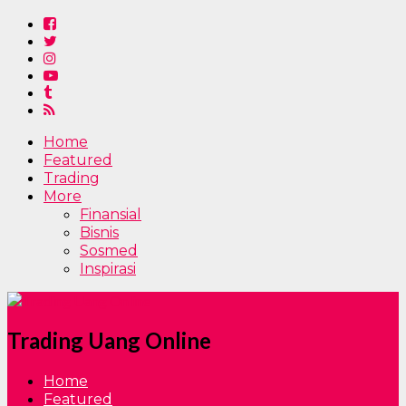
Home
Featured
Trading
More
Finansial
Bisnis
Sosmed
Inspirasi
Trading Uang Online
Home
Featured