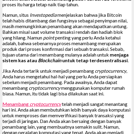
proses itu harga tetap naik tiap tahun.
Namun, situs
Investopedia
menjelaskan bahwa jika Bitcoin
telah habis ditambang dan fungsinya sebagai penyimpan nilai,
masih memungkinkan penambang akan mendapatkan untung.
Bahkan misal saat volume transaksi rendah dan hadiah blok
yang hilang. Namun
point
penting yang perlu Anda ketahui
adalah, bahwa sebenarnya proses menambang merupakan
produk dari proses konfirmasi dari sebuah transaksi. Sebab,
tujuan utama dari menambang mulanya adalah untuk
menjaga
sistem kas atau
Blockchain
untuk tetap terdesentralisasi
.
Jika Anda tertarik untuk menjadi penambang
cryptocurrency
,
Anda harus mengetahui hal-hal yang perlu Anda persiapkan
sebelum menjadi penambang. Pada awalnya, Anda dapat
menambang
cryptocurrency
menggunakan komputer rumah
biasa. Namun, itu tidak lagi bisa dilakukan saat ini.
Menambang
cryptocurrency
telah menjadi sangat menantang
hari ini. Anda akan membutuhkan lebih banyak daya komputasi
untuk memproses dan memverifikasi banyak transaksi yang
terjadi di jaringan. Dan Anda akan bersaing dengan banyak
penambang lain, yang membuatnya semakin sulit. Namun,
dengan peralatan komputasi yang tepat, Anda akan menjadi