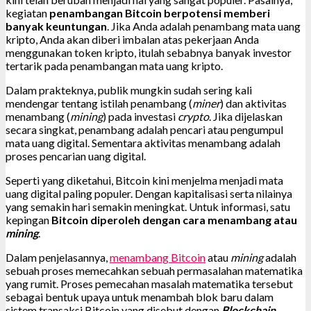
kegiatan
penambangan Bitcoin berpotensi memberi
banyak keuntungan
. Jika Anda adalah penambang mata uang
kripto, Anda akan diberi imbalan atas pekerjaan Anda
menggunakan token kripto, itulah sebabnya banyak investor
tertarik pada penambangan mata uang kripto.
Dalam prakteknya, publik mungkin sudah sering kali
mendengar tentang istilah penambang (
miner
) dan aktivitas
menambang (
mining
) pada investasi
crypto
. Jika dijelaskan
secara singkat, penambang adalah pencari atau pengumpul
mata uang digital. Sementara aktivitas menambang adalah
proses pencarian uang digital.
Seperti yang diketahui, Bitcoin kini menjelma menjadi mata
uang digital paling populer. Dengan kapitalisasi serta nilainya
yang semakin hari semakin meningkat. Untuk informasi, satu
kepingan
Bitcoin diperoleh dengan cara menambang atau
mining
.
Dalam penjelasannya,
menambang Bitcoin
atau
mining
adalah
sebuah proses memecahkan sebuah permasalahan matematika
yang rumit. Proses pemecahan masalah matematika tersebut
sebagai bentuk upaya untuk menambah blok baru dalam
sistem transaksi Bitcoin yang disebut dengan
Blockchain
.