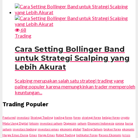
68
Trading
Cara Setting Bollinger Band
untuk Strategi Scalping yang
Lebih Akurat
Scalping merupakan salah satu strategi trading yang
paling populer karena memungkinkan trader memperoleh
keuntungan...
Trading Populer
Featured
investasi
Strategi Trading
trading forex
forex
strategi forex
belajar forex
crypto
Mata Uang Digital
bitcoin
investasi saham
Dogecoin
saham
Ekonomi Indonesia
corona
bursa
saham
investasi bodong
investasi emas
ekonomi global
Trading Saham
broker forex
ekonomi
Harga Emas Dunia
Emas
Harga Emas
Robot Trading
Indikator Forex
Resesi Ekonomi
krisis