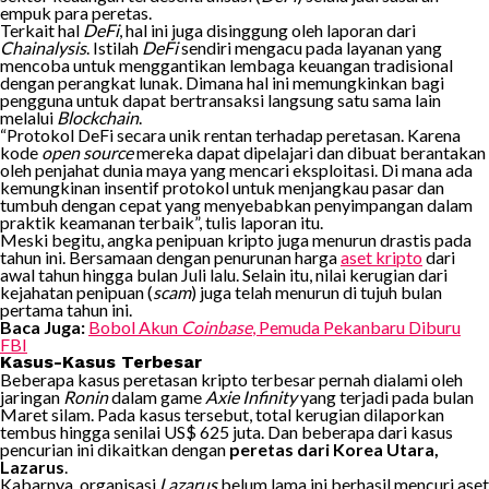
empuk para peretas.
Terkait hal
DeFi
, hal ini juga disinggung oleh laporan dari
Chainalysis
. Istilah
DeFi
sendiri mengacu pada layanan yang
mencoba untuk menggantikan lembaga keuangan tradisional
dengan perangkat lunak. Dimana hal ini memungkinkan bagi
pengguna untuk dapat bertransaksi langsung satu sama lain
melalui
Blockchain
.
“Protokol DeFi secara unik rentan terhadap peretasan. Karena
kode
open source
mereka dapat dipelajari dan dibuat berantakan
oleh penjahat dunia maya yang mencari eksploitasi. Di mana ada
kemungkinan insentif protokol untuk menjangkau pasar dan
tumbuh dengan cepat yang menyebabkan penyimpangan dalam
praktik keamanan terbaik”, tulis laporan itu.
Meski begitu, angka penipuan kripto juga menurun drastis pada
tahun ini. Bersamaan dengan penurunan harga
aset kripto
dari
awal tahun hingga bulan Juli lalu. Selain itu, nilai kerugian dari
kejahatan penipuan (
scam
) juga telah menurun di tujuh bulan
pertama tahun ini.
Baca Juga:
Bobol Akun
Coinbase
, Pemuda Pekanbaru Diburu
FBI
Kasus-Kasus Terbesar
Beberapa kasus peretasan kripto terbesar pernah dialami oleh
jaringan
Ronin
dalam game
Axie Infinity
yang terjadi pada bulan
Maret silam. Pada kasus tersebut, total kerugian dilaporkan
tembus hingga senilai US$ 625 juta. Dan beberapa dari kasus
pencurian ini dikaitkan dengan
peretas dari Korea Utara,
Lazarus
.
Kabarnya, organisasi
Lazarus
belum lama ini berhasil mencuri aset