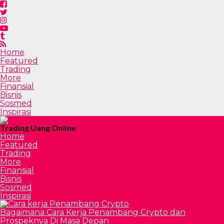
Home
Featured
Trading
More
Finansial
Bisnis
Sosmed
Inspirasi
Trading Uang Online
Home
Featured
Trading
More
Finansial
Bisnis
Sosmed
Inspirasi
Bagaimana Cara Kerja Penambang Crypto dan
Prospeknya Di Masa Depan