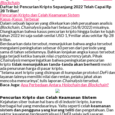
Blockchain
.
Daftar Isi: Pencurian Kripto Sepanjang 2022 Telah Capai Rp
28 Triliun!
Pencurian Kripto dan Celah Keamanan Sistem
Kasus-Kasus Terbesar
Dalam sebuah laporan yang dikeluarkan oleh perusahaan analisis
Blockchain
,
Chainalysis
pada hari Selasa (16/8/2022) misalnya.
Diungkapkan bahwa kasus pencurian kripto hingga bulan ke tujuh
tahun 2022 ini saja sudah senilai USD 1,9 miliar atau sekitar Rp 28
triliun.
Berdasarkan data tersebut, menunjukkan bahwa angka tersebut
mengalami peningkatan sebesar 60 persen dari periode yang
sama di tahun sebelumnya. Bahkan lonjakan angka kasus tersebut
juga terjadi ketika banyak nilai
cryptocurrency
jatuh. Pihak
Chainalysis
memperingatkan bahwa peningkatan pencurian
kripto
tidak menunjukkan tanda-tanda akan berhenti
meski
ada penurunan harga di pasar kripto.
“Selama aset kripto yang disimpan di kumpulan protokol
DeFi
dan
layanan lainnya memiliki nilai dan rentan, pelaku jahat akan
mencoba mencurinya”, tulis laporan
Chainalysis
tersebut.
Baca Juga:
Apa Perbedaan Antara
Holochain
dan
Blockchain
?
Pencurian Kripto dan Celah Keamanan Sistem
Kejahatan siber bukan hal baru di di industri kripto, karena
berbagai hal yang mendasarinya. Yaitu seperti celah
keamanan
sistem dan pengguna yang kurang teliti
dan pengetahuan. Dan
sektor keuangan terdesentralisasi (
DeFi
) selalu jadi sasaran