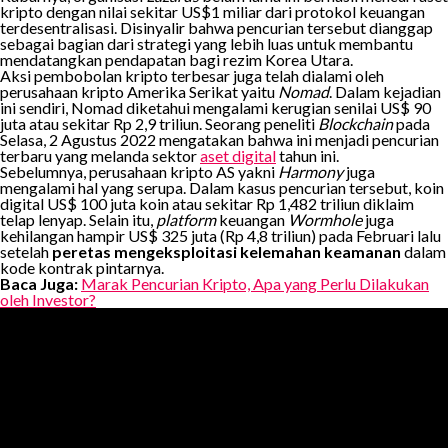
kripto dengan nilai sekitar US$1 miliar dari protokol keuangan
terdesentralisasi. Disinyalir bahwa pencurian tersebut dianggap
sebagai bagian dari strategi yang lebih luas untuk membantu
mendatangkan pendapatan bagi rezim Korea Utara.
Aksi pembobolan kripto terbesar juga telah dialami oleh
perusahaan kripto Amerika Serikat yaitu
Nomad
. Dalam kejadian
ini sendiri, Nomad diketahui mengalami kerugian senilai US$ 90
juta atau sekitar Rp 2,9 triliun. Seorang peneliti
Blockchain
pada
Selasa, 2 Agustus 2022 mengatakan bahwa ini menjadi pencurian
terbaru yang melanda sektor
aset digital
tahun ini.
Sebelumnya, perusahaan kripto AS yakni
Harmony
juga
mengalami hal yang serupa. Dalam kasus pencurian tersebut, koin
digital US$ 100 juta koin atau sekitar Rp 1,482 triliun diklaim
telap lenyap. Selain itu,
platform
keuangan
Wormhole
juga
kehilangan hampir US$ 325 juta (Rp 4,8 triliun) pada Februari lalu
setelah
peretas mengeksploitasi kelemahan keamanan
dalam
kode kontrak pintarnya.
Baca Juga:
Marak Pencurian Kripto, Apa yang Perlu Dilakukan
oleh Investor?