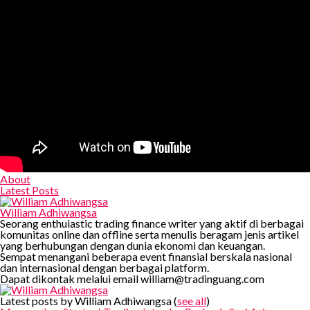
About
Latest Posts
William Adhiwangsa
Seorang enthuiastic trading finance writer yang aktif di berbagai
komunitas online dan offline serta menulis beragam jenis artikel
yang berhubungan dengan dunia ekonomi dan keuangan.
Sempat menangani beberapa event finansial berskala nasional
dan internasional dengan berbagai platform.
Dapat dikontak melalui email william@tradinguang.com
Latest posts by William Adhiwangsa
(
see all
)