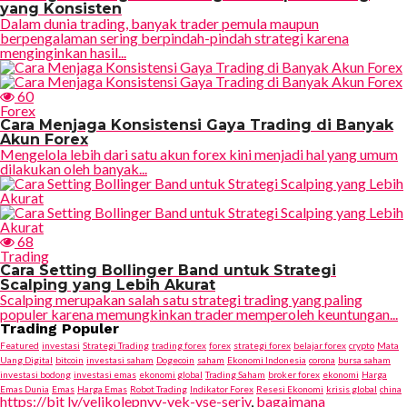
yang Konsisten
Dalam dunia trading, banyak trader pemula maupun
berpengalaman sering berpindah-pindah strategi karena
menginginkan hasil...
60
Forex
Cara Menjaga Konsistensi Gaya Trading di Banyak
Akun Forex
Mengelola lebih dari satu akun forex kini menjadi hal yang umum
dilakukan oleh banyak...
68
Trading
Cara Setting Bollinger Band untuk Strategi
Scalping yang Lebih Akurat
Scalping merupakan salah satu strategi trading yang paling
populer karena memungkinkan trader memperoleh keuntungan...
Trading Populer
Featured
investasi
Strategi Trading
trading forex
forex
strategi forex
belajar forex
crypto
Mata
Uang Digital
bitcoin
investasi saham
Dogecoin
saham
Ekonomi Indonesia
corona
bursa saham
investasi bodong
investasi emas
ekonomi global
Trading Saham
broker forex
ekonomi
Harga
Emas Dunia
Emas
Harga Emas
Robot Trading
Indikator Forex
Resesi Ekonomi
krisis global
china
https://bit ly/velikolepnyy-vek-vse-seriy
,
bagaimana