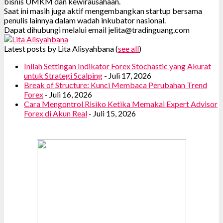
bisnis UMKM dan kewirausahaan.
Saat ini masih juga aktif mengembangkan startup bersama
penulis lainnya dalam wadah inkubator nasional.
Dapat dihubungi melalui email jelita@tradinguang.com
Latest posts by Lita Alisyahbana
(
see all
)
Inilah Settingan Indikator Forex Stochastic yang Akurat
untuk Strategi Scalping
- Juli 17, 2026
Break of Structure: Kunci Membaca Perubahan Trend
Forex
- Juli 16, 2026
Cara Mengontrol Risiko Ketika Memakai Expert Advisor
Forex di Akun Real
- Juli 15, 2026