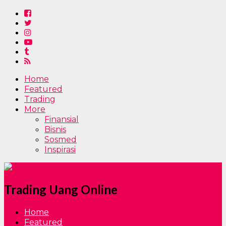
Home
Featured
Trading
More
Finansial
Bisnis
Sosmed
Inspirasi
Trading Uang Online
Home
Featured