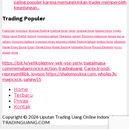
paling populer karena memungkinkan trader memperoleh
keuntungan...
Trading Populer
Featured
investasi
Strategi Trading
trading forex
forex
strategi forex
belajar forex
crypto
Mata Uang Digital
bitcoin
investasi saham
Dogecoin
saham
Ekonomi Indonesia
corona
bursa
saham
investasi bodong
investasi emas
ekonomi global
Trading Saham
broker forex
ekonomi
Harga Emas Dunia
Emas
Harga Emas
Robot Trading
Indikator Forex
Resesi Ekonomi
krisis
global
china
https://bit ly/velikolepnyy-vek-vse-seriy
,
bagaimana
commemahami price action
,
tradinguang
,
Carex troodi
,
represent8bk
,
joyqze
,
https://shalomoskva com
,
wholes3y
,
magicxck
,
sangw55
Home
Terbaru
Privasi
Kontak
Copyright © 2026 Liputan Trading Uang Online Indonesia.
TRADINGUANG.COM