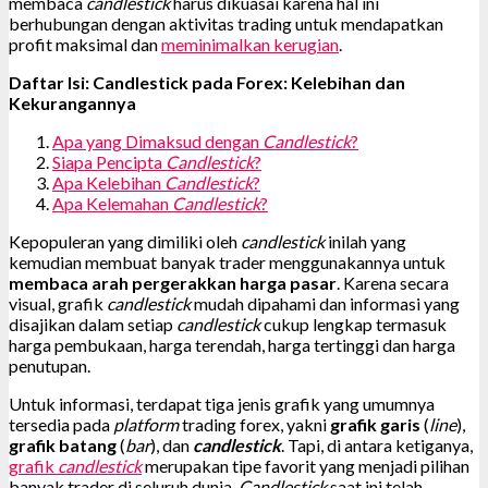
membaca
candlestick
harus dikuasai karena hal ini
berhubungan dengan aktivitas trading untuk mendapatkan
profit maksimal dan
meminimalkan kerugian
.
Daftar Isi: Candlestick pada Forex: Kelebihan dan
Kekurangannya
Apa yang Dimaksud dengan
Candlestick
?
Siapa Pencipta
Candlestick
?
Apa Kelebihan
Candlestick
?
Apa Kelemahan
Candlestick
?
Kepopuleran yang dimiliki oleh
candlestick
inilah yang
kemudian membuat banyak trader menggunakannya untuk
membaca arah pergerakkan harga pasar
. Karena secara
visual, grafik
candlestick
mudah dipahami dan informasi yang
disajikan dalam setiap
candlestick
cukup lengkap termasuk
harga pembukaan, harga terendah, harga tertinggi dan harga
penutupan.
Untuk informasi, terdapat tiga jenis grafik yang umumnya
tersedia pada
platform
trading forex, yakni
grafik garis
(
line
),
grafik batang
(
bar
), dan
candlestick
. Tapi, di antara ketiganya,
grafik
candlestick
merupakan tipe favorit yang menjadi pilihan
banyak trader di seluruh dunia.
Candlestick
saat ini telah