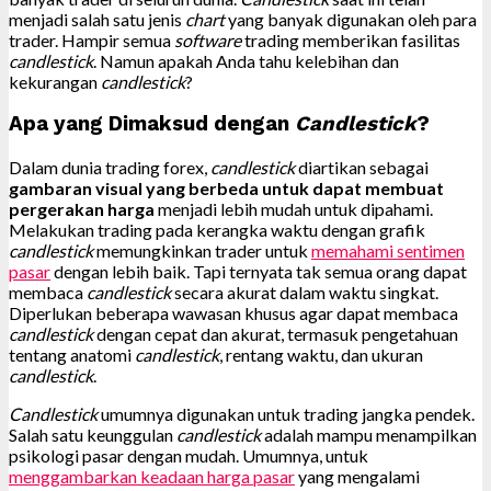
menjadi salah satu jenis
chart
yang banyak digunakan oleh para
trader. Hampir semua
software
trading memberikan fasilitas
candlestick
. Namun apakah Anda tahu kelebihan dan
kekurangan
candlestick
?
Apa yang Dimaksud dengan
Candlestick
?
Dalam dunia trading forex,
candlestick
diartikan sebagai
gambaran visual yang berbeda untuk dapat membuat
pergerakan harga
menjadi lebih mudah untuk dipahami.
Melakukan trading pada kerangka waktu dengan grafik
candlestick
memungkinkan trader untuk
memahami sentimen
pasar
dengan lebih baik. Tapi ternyata tak semua orang dapat
membaca
candlestick
secara akurat dalam waktu singkat.
Diperlukan beberapa wawasan khusus agar dapat membaca
candlestick
dengan cepat dan akurat, termasuk pengetahuan
tentang anatomi
candlestick
, rentang waktu, dan ukuran
candlestick
.
Candlestick
umumnya digunakan untuk trading jangka pendek.
Salah satu keunggulan
candlestick
adalah mampu menampilkan
psikologi pasar dengan mudah. Umumnya, untuk
menggambarkan keadaan harga pasar
yang mengalami