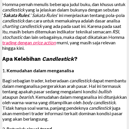
Homma pernah menulis beberapa judul buku, dan khusus untuk
candlestick
yang ia jelaskan dalam bukunya dengan sebutan
‘
Sakata Rules
’. ‘
Sakata Rules
’ ini menjelaskan tentang pola-pola
candlestick
dan cara untuk memakainya adalah dasar analisa
charting
candlestick
yang ada pada saat ini. Karena pada saat
itu, masih belum ditemukan indikator teknikal semacam
RSI
,
stochastic
dan lain sebagainya, maka dapat dikatakan Homma
trading dengan
price action
murni, yang masih saja relevan
hingga kini.
Apa Kelebihan
Candlestick
?
1.
Kemudahan dalam menganalisa
Bagi sebagian trader, keberadaan
candlestick
dapat membantu
dalam menganalisa pergerakkan arah pasar. Hal ini termasuk
tentang apakah pasar sedang mengalami kondisi
bullish
ataupun
bearish
. Kemudahan dalam menganalisa ini ditunjukkan
oleh warna-warna yang ditampilkan oleh
body candlestick
.
Tidak hanya soal warna, panjang pendeknya
candlestick
juga
akan memberi trader informasi terkait dominan kondisi pasar
yang akan berlangsung.
2.
Petunjuk sinyal
trend