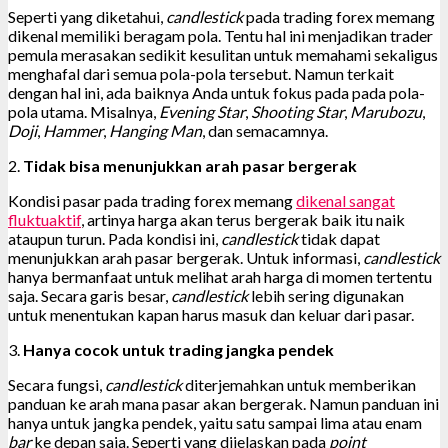
Seperti yang diketahui,
candlestick
pada trading forex memang
dikenal memiliki beragam pola. Tentu hal ini menjadikan trader
pemula merasakan sedikit kesulitan untuk memahami sekaligus
menghafal dari semua pola-pola tersebut. Namun terkait
dengan hal ini, ada baiknya Anda untuk fokus pada pada pola-
pola utama. Misalnya,
Evening Star
,
Shooting Star
,
Marubozu
,
Doji
,
Hammer
,
Hanging Man
, dan semacamnya.
2.
Tidak bisa menunjukkan arah pasar bergerak
Kondisi pasar pada trading forex memang
dikenal sangat
fluktuaktif
, artinya harga akan terus bergerak baik itu naik
ataupun turun. Pada kondisi ini,
candlestick
tidak dapat
menunjukkan arah pasar bergerak. Untuk informasi,
candlestick
hanya bermanfaat untuk melihat arah harga di momen tertentu
saja. Secara garis besar,
candlestick
lebih sering digunakan
untuk menentukan kapan harus masuk dan keluar dari pasar.
3.
Hanya cocok untuk trading jangka pendek
Secara fungsi,
candlestick
diterjemahkan untuk memberikan
panduan ke arah mana pasar akan bergerak. Namun panduan ini
hanya untuk jangka pendek, yaitu satu sampai lima atau enam
bar
ke depan saja. Seperti yang dijelaskan pada
point