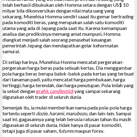
telah berhasil dibukukan oleh Homma setara dengan US$ 10
milyar bila dikonversikan dengan nilai mata uang yang
sekarang. Munehisa Homma sendiri saaat itu gemar bertrading
pada komoditi beras, yang merupakan salah satu komoditi
utama yang ada di Jepang pada saat itu. Karena kemampuan
analisa dan prediksinya memang amat mumpuni, Homma
diangkat menjadi salah seorang penasehat keuangan
pemerintah Jepang dan mendapatkan gelar kehormatan
samurai.
Di setiap harinya, Munehisa Honma mencatat pergerakan-
pergerakan harga beras pada sebuah kertas. Dia menggambar
pola harga beras berupa balok-balok pada kertas yang terbuat
dari tanaman padi, yaitu mencatat harga pembukaan, harga
tertinggi, harga terendah, dan harga penutupan. Pola inilah yang
ia sebut dengan
grafik
candlestick
yang sampai sekarang
digunakan oleh trader di seluruh dunia.
Semenjak itu, ia mulai memberikan nama pada pola-pola harga
tertentu seperti
dozie
,
harami
,
marubozu
, dan lain-lain. Sampai
saat ini, gagasannya yang telah berusia ratusan tahun itu masih
digunakan di seluruh dunia, tidak hanya di pasar komoditi,
tetapi juga di pasar saham,
futures
maupun forex.