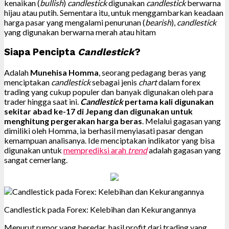
kenaikan (
bullish
)
candlestick
digunakan
candlestick
berwarna
hijau atau putih. Sementara itu, untuk menggambarkan keadaan
harga pasar yang mengalami penurunan (
bearish
),
candlestick
yang digunakan berwarna merah atau hitam
Siapa Pencipta
Candlestick
?
Adalah
Munehisa Homma
, seorang pedagang beras yang
menciptakan
candlestick
sebagai jenis
chart
dalam forex
trading yang cukup populer dan banyak digunakan oleh para
trader hingga saat ini.
Candlestick
pertama kali digunakan
sekitar abad ke-17 di Jepang dan digunakan untuk
menghitung pergerakan harga beras
. Melalui gagasan yang
dimiliki oleh Homma, ia berhasil menyiasati pasar dengan
kemampuan analisanya. Ide menciptakan indikator yang bisa
digunakan untuk
memprediksi arah
trend
adalah gagasan yang
sangat cemerlang.
Candlestick pada Forex: Kelebihan dan Kekurangannya
Menurut rumor yang beredar, hasil profit dari trading yang