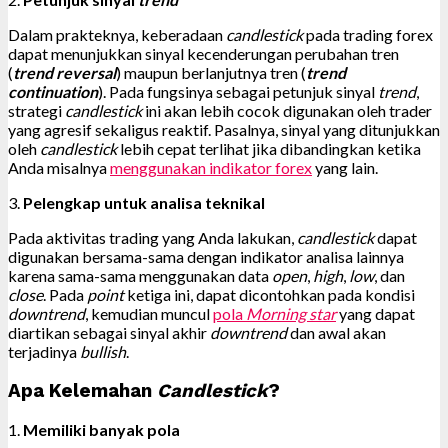
Dalam prakteknya, keberadaan
candlestick
pada trading forex
dapat menunjukkan sinyal kecenderungan perubahan tren
(
trend reversal
) maupun berlanjutnya tren (
trend
continuation
). Pada fungsinya sebagai petunjuk sinyal
trend
,
strategi
candlestick
ini akan lebih cocok digunakan oleh trader
yang agresif sekaligus reaktif. Pasalnya, sinyal yang ditunjukkan
oleh
candlestick
lebih cepat terlihat jika dibandingkan ketika
Anda misalnya
menggunakan indikator forex
yang lain.
3.
Pelengkap untuk analisa teknikal
Pada aktivitas trading yang Anda lakukan,
candlestick
dapat
digunakan bersama-sama dengan indikator analisa lainnya
karena sama-sama menggunakan data
open
,
high
,
low
, dan
close
. Pada
point
ketiga ini, dapat dicontohkan pada kondisi
downtrend
, kemudian muncul
pola
Morning star
yang dapat
diartikan sebagai sinyal akhir
downtrend
dan awal akan
terjadinya
bullish
.
Apa Kelemahan
Candlestick
?
1.
Memiliki banyak pola