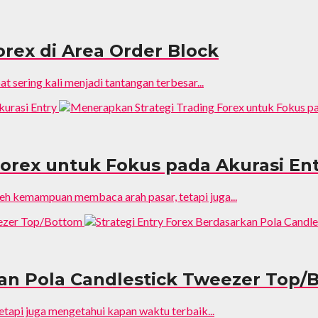
orex di Area Order Block
t sering kali menjadi tantangan terbesar...
orex untuk Fokus pada Akurasi En
leh kemampuan membaca arah pasar, tetapi juga...
kan Pola Candlestick Tweezer Top/
etapi juga mengetahui kapan waktu terbaik...