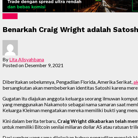
Crypto
Benarkah Craig Wright adalah Satosh
By
Lita Alisyahbana
Posted on
Desember 9, 2021
Diberitakan sebelumnya, Pengadilan Florida, Amerika Serikat,
ak
bersangkutan akan membeberkan identitas Satoshi karena mereka t
Gugatan itu diajukan anggota keluarga seorang ilmuwan komput
yang menggunakan Nakamoto sebagai nama samaran saat membuat
Keluarga Kleiman mengatakan mereka memiliki bukti yang menu
Kini dalam berita terbaru,
Craig Wright dikabarkan telah me
untuk memiliki Bitcoin senilai miliaran dollar AS atau ratusan tr
Dari sumber yang sama dijelaskan bahwa pengadilan menolak klaim