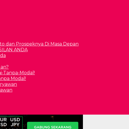
to dan Prospeknya Di Masa Depan
nda
uan?
Tanpa Modal!
yawan