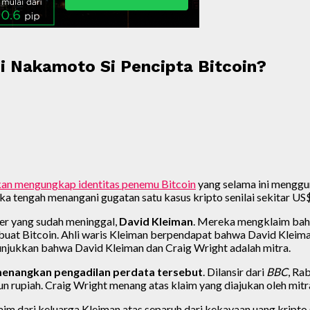
i Nakamoto Si Pencipta Bitcoin?
an mengungkap identitas penemu Bitcoin
yang selama ini mengg
engah menangani gugatan satu kasus kripto senilai sekitar US$ 6,
er yang sudah meninggal,
David Kleiman
. Mereka mengklaim bah
 Bitcoin. Ahli waris Kleiman berpendapat bahwa David Kleiman,
njukkan bahwa David Kleiman dan Craig Wright adalah mitra.
menangkan pengadilan perdata tersebut
. Dilansir dari
BBC
, Ra
iliun rupiah. Craig Wright menang atas klaim yang diajukan oleh mi
 dari keluarga Kleiman atas separuh dari kekayaan uang kripto se