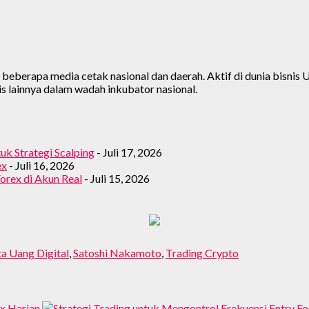
di beberapa media cetak nasional dan daerah. Aktif di dunia bisn
s lainnya dalam wadah inkubator nasional.
tuk Strategi Scalping
- Juli 17, 2026
ex
- Juli 16, 2026
orex di Akun Real
- Juli 15, 2026
a Uang Digital
,
Satoshi Nakamoto
,
Trading Crypto