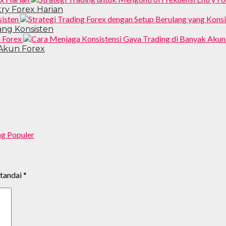
ry Forex Harian
ang Konsisten
 Akun Forex
ng Populer
itandai
*