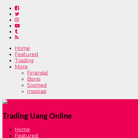
Home
Featured
Trading
More
Finansial
Bisnis
Sosmed
Inspirasi
Trading Uang Online
Home
Featured