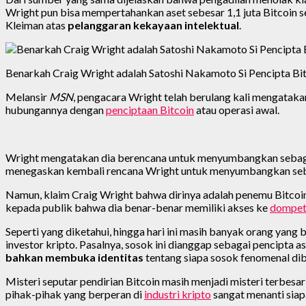
Wright pun bisa mempertahankan aset sebesar 1,1 juta Bitcoin se
Kleiman atas
pelanggaran kekayaan intelektual
.
Benarkah Craig Wright adalah Satoshi Nakamoto Si Pencipta Bi
Melansir
MSN
, pengacara Wright telah berulang kali mengatak
hubungannya dengan
penciptaan Bitcoin
atau operasi awal.
Wright mengatakan dia berencana untuk menyumbangkan sebagian
menegaskan kembali rencana Wright untuk menyumbangkan seba
Namun, klaim Craig Wright bahwa dirinya adalah penemu Bitcoin
kepada publik bahwa dia benar-benar memiliki akses ke
dompet
Seperti yang diketahui, hingga hari ini masih banyak orang yan
investor kripto. Pasalnya, sosok ini dianggap sebagai pencipta ase
bahkan membuka identitas
tentang siapa sosok fenomenal dib
Misteri seputar pendirian Bitcoin masih menjadi misteri terbesar
pihak-pihak yang berperan di
industri kripto
sangat menanti siap