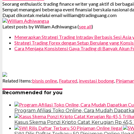
Seorang enthuiastic trading finance writer yang aktif di berbag
Sempat menangani beberapa event finansial berskala nasional da
Dapat dikontak melalui email william@tradinguang.com
Latest posts by William Adhiwangsa
(
see all
)
Menerapkan Strategi Trading Intraday Berbasis Sesi Asia 
Strategi Trading Forex dengan Setup Berulang yang Konsis
Cara Menjaga Konsistensi Gaya Trading di Banyak Akun F
Related Items:
bisnis online
,
Featured
,
investasi bodong
,
Pinjaman
Recommended for you
Program Afiliasi Toko Online, Cara Mudah Dapatk
Kasus Skema Ponzi Kripto Catat Kerugian Rp 45,5 
SWI Rilis Daftar Terbaru 50 Pinjaman Online Ilega