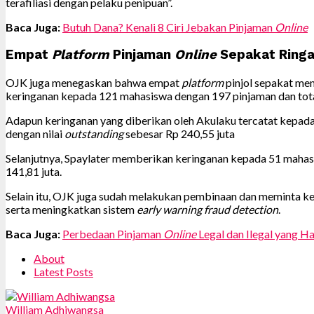
terafiliasi dengan pelaku penipuan”.
Baca Juga:
Butuh Dana? Kenali 8 Ciri Jebakan Pinjaman
Online
Empat
Platform
Pinjaman
Online
Sepakat Ring
OJK juga menegaskan bahwa empat
platform
pinjol sepakat me
keringanan kepada 121 mahasiswa dengan 197 pinjaman dan total 
Adapun keringanan yang diberikan oleh Akulaku tercatat kepa
dengan nilai
outstanding
sebesar Rp 240,55 juta
Selanjutnya, Spaylater memberikan keringanan kepada 51 maha
141,81 juta.
Selain itu, OJK juga sudah melakukan pembinaan dan meminta 
serta meningkatkan sistem
early warning fraud detection
.
Baca Juga:
Perbedaan Pinjaman
Online
Legal dan Ilegal yang H
About
Latest Posts
William Adhiwangsa