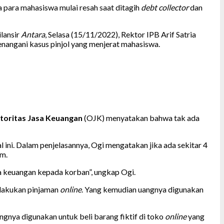
a para mahasiswa mulai resah saat ditagih
debt collector
dan
ilansir
Antara
, Selasa (15/11/2022), Rektor IPB Arif Satria
enangani kasus pinjol yang menjerat mahasiswa.
toritas Jasa Keuangan
(OJK) menyatakan bahwa tak ada
ni. Dalam penjelasannya, Ogi mengatakan jika ada sekitar 4
am.
sa keuangan kepada korban”, ungkap Ogi.
elakukan pinjaman
online
. Yang kemudian uangnya digunakan
ngnya digunakan untuk beli barang fiktif di toko
online
yang