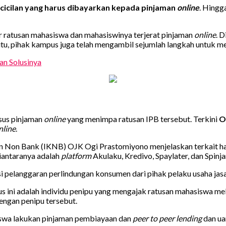
 cicilan yang harus dibayarkan kepada pinjaman
online
. Hingg
ratusan mahasiswa dan mahasiswinya terjerat pinjaman
online
. D
itu, pihak kampus juga telah mengambil sejumlah langkah untuk m
an Solusinya
asus pinjaman
online
yang menimpa ratusan IPB tersebut. Terkini
O
nline
.
Non Bank (IKNB) OJK Ogi Prastomiyono menjelaskan terkait hal i
Diantaranya adalah
platform
Akulaku, Kredivo, Spaylater, dan Spinj
si pelanggaran perlindungan konsumen dari pihak pelaku usaha ja
sus ini adalah individu penipu yang mengajak ratusan mahasiswa m
dengan penipu tersebut.
iswa lakukan pinjaman pembiayaan dan
peer to peer lending
dan ua