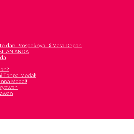
to dan Prospeknya Di Masa Depan
nda
uan?
Tanpa Modal!
yawan