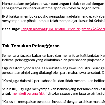
Namun dalam perjalanannya,
keuntungan tidak sesuai dengan
sebagiannya kini berinisiatif melapor ke Polresta Bogor Kota.
IPB bahkan membuka posko pengaduan setelah mendapat kabar 
menyampaikan pihak kampus telah mempelajari kasus ini. Selain 
Baca Juga:
Jangan Khawatir, Ini Bentuk Teror Pinjaman
Online
d
Tak Temukan Pelanggaran
Sementara itu, ada kabar terbaru dan menarik terkait lanjutas k
indikasi pelanggaran yang dilakukan oleh perusahaan pinjaman
o
Ogi Prastomiyono Kepala Eksekutif Pengawas Industri Keuangan 
perusahaan pinjol yang diutangi oleh para mahasiswa tersebut. 
“Kami juga dalami 4 perusahaan itu dan tidak menemukan indika
Selain itu, Ogi juga menyampaikan bahwa yang bersalah dari ka
untuk
membeli barang fiktif
di toko
online
yang juga terafiliasi 
“Kasus ini merupakan penipuan investasi dengan arahkan mahas