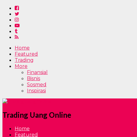
Home
Featured
Trading
More
Finansial
Bisnis
Sosmed
Inspirasi
Trading Uang Online
Home
Featured